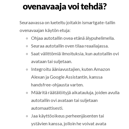
ovenavaaja voi tehdä?
Seuraavassa on lueteltu joitakin ismartgate-tallin
ovenavaajan käytön etuja:
Ohjaa autotallin ovea etänä älypuhelimella.
Seuraa autotallin oven tilaa reaaliajassa.
Saat välittömiä ilmoituksia, kun autotallin ovi
avataan tai suljetaan.
Integroitu ääniavustajien, kuten Amazon
Alexan ja Google Assistantin, kanssa
handsfree-ohjausta varten.
Määritä räätälöityjä aikatauluja, joiden avulla
autotallin ovi avataan tai suljetaan
automaattisesti.
Jaa käyttöoikeus perheenjäsenten tai
ystävien kanssa, jolloin he voivat avata