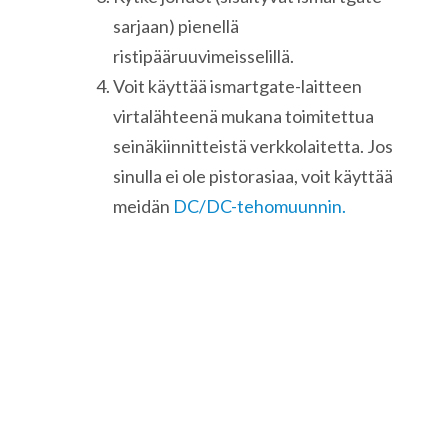
sarjaan) pienellä
ristipääruuvimeisselillä.
Voit käyttää ismartgate-laitteen
virtalähteenä mukana toimitettua
seinäkiinnitteistä verkkolaitetta. Jos
sinulla ei ole pistorasiaa, voit käyttää
meidän
DC/DC-tehomuunnin.