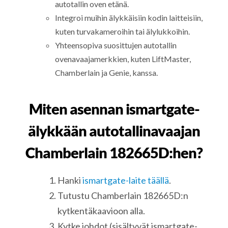
autotallin oven etänä.
Integroi muihin älykkäisiin kodin laitteisiin,
kuten turvakameroihin tai älylukkoihin.
Yhteensopiva suosittujen autotallin
ovenavaajamerkkien, kuten LiftMaster,
Chamberlain ja Genie, kanssa.
Miten asennan ismartgate-
älykkään autotallinavaajan
Chamberlain 182665D:hen?
Hanki
ismartgate-laite täällä
.
Tutustu Chamberlain 182665D:n
kytkentäkaavioon alla.
Kytke johdot (sisältyvät ismartgate-