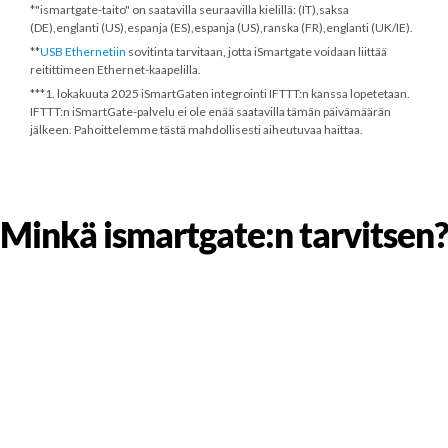
*"ismartgate-taito" on saatavilla seuraavilla kielillä: (IT),saksa
(DE),englanti (US),espanja (ES),espanja (US),ranska (FR),englanti (UK/IE).
**
USB Ethernetiin
sovitinta tarvitaan, jotta iSmartgate voidaan liittää
reitittimeen Ethernet-kaapelilla.
***
1. lokakuuta 2025
iSmartGaten integrointi IFTTT:n kanssa lopetetaan.
IFTTT:n iSmartGate-palvelu ei ole enää saatavilla tämän päivämäärän
jälkeen. Pahoittelemme tästä mahdollisesti aiheutuvaa haittaa.
Minkä ismartgate:n tarvitsen?