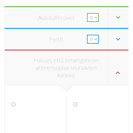
Autotallin ovet
Portit
Haluan, että ismartgate on
yhteensopiva seuraavien
kanssa: