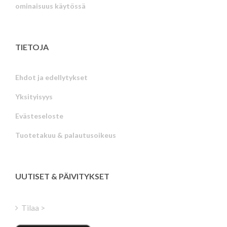
ominaisuus käytössä
TIETOJA
Ehdot ja edellytykset
Yksityisyys
Russian
Evästeseloste
Portuguese
Tuotetakuu & palautusoikeus
Estonian
Latvian
Greek
UUTISET & PÄIVITYKSET
Hungarian
Turkish
Tilaa >
Polish