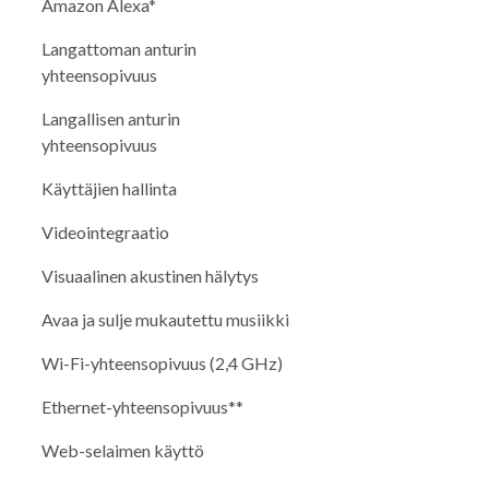
Amazon Alexa*
Langattoman anturin
yhteensopivuus
Langallisen anturin
yhteensopivuus
Käyttäjien hallinta
Videointegraatio
Visuaalinen akustinen hälytys
Avaa ja sulje mukautettu musiikki
Wi-Fi-yhteensopivuus (2,4 GHz)
Ethernet-yhteensopivuus**
Web-selaimen käyttö