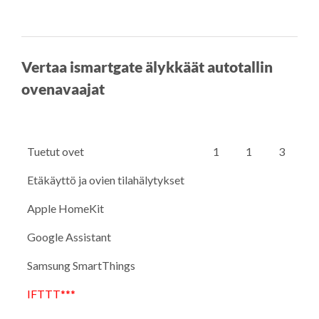
Vertaa ismartgate älykkäät autotallin
ovenavaajat
Tuetut ovet
1
1
3
Etäkäyttö ja ovien tilahälytykset
Apple HomeKit
Google Assistant
Samsung SmartThings
IFTTT***