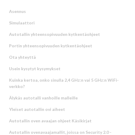
Asennus
Simulaattori
Autotallin yhteensopivuuden kytkentäohjeet
Portin yhteensopivuuden kytkentäohjeet
Ota yhteyttä
Usein kysytyt kysymykset
Kuinka kertoa, onko sinulla 2,4 GHz:n vai 5 GHz:n WiFi-
verkko?
Älykäs autotalli vanhoille malleille
Yleiset autotallin ovi aiheet
Autotallin oven avaajan ohjeet Käsikirjat
Autotallin ovenavaajamallit, joissa on Security 2.0 -