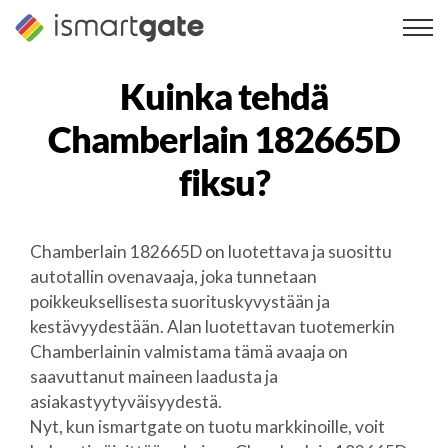
Siirry
sisältöön
Kuinka tehdä
Chamberlain 182665D
fiksu?
Chamberlain 182665D on luotettava ja suosittu
autotallin ovenavaaja, joka tunnetaan
poikkeuksellisesta suorituskyvystään ja
kestävyydestään. Alan luotettavan tuotemerkin
Chamberlainin valmistama tämä avaaja on
saavuttanut maineen laadusta ja
asiakastyytyväisyydestä.
Nyt, kun ismartgate on tuotu markkinoille, voit