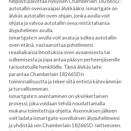
helposti päivittää nykyisen Chamberlain 182665D -
autotallin ovenavaajasi älykkääksi. ismartgate on
älykäs autotallin oven ohjain, jonka avulla voit
ohjata ja valvoa autotallin ovea mistä tahansa
älypuhelimen avulla.
ismartgate:n avulla voit avata ja sulkea autotallin
oven etänä, vastaanottaa puhelimeesi
reaaliaikaisia ilmoituksia oven avaamisesta tai
sulkemisesta ja jopa antaa pääsyn perheenjäsenille
tai luotetuille henkilöille. Tämä älykäs laite
parantaa Chamberlain 182665D:n
toiminnallisuutta ja tekee siitä entistä kätevämmän
ja turvallisemman.
ismartgate:n asentaminen on yksinkertainen
prosessi, joka voidaan tehdä noudattamalla
mukana toimitettuja ohjeita. Asennuksen jälkeen
voit ladata ismartgate-sovelluksen älypuhelimeesi
ja yhdistää sen Chamberlain 182665D -laitteeseen.