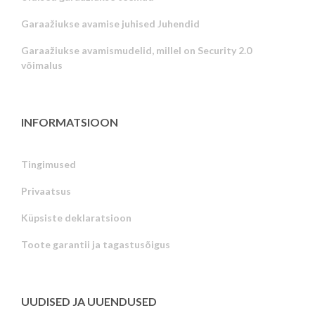
Garaažiukse avamise juhised Juhendid
Garaažiukse avamismudelid, millel on Security 2.0
võimalus
INFORMATSIOON
Tingimused
Privaatsus
Russian
Küpsiste deklaratsioon
Portuguese
Toote garantii ja tagastusõigus
Latvian
Greek
Finnish
UUDISED JA UUENDUSED