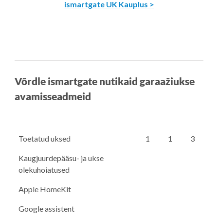
ismartgate UK Kauplus >
Võrdle ismartgate nutikaid garaažiukse
avamisseadmeid
Toetatud uksed
1
1
3
Kaugjuurdepääsu- ja ukse
olekuhoiatused
Apple HomeKit
Google assistent