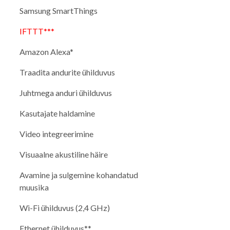
Samsung SmartThings
IFTTT***
Amazon Alexa*
Traadita andurite ühilduvus
Juhtmega anduri ühilduvus
Kasutajate haldamine
Video integreerimine
Visuaalne akustiline häire
Avamine ja sulgemine kohandatud
muusika
Wi-Fi ühilduvus (2,4 GHz)
Ethernet ühilduvus**