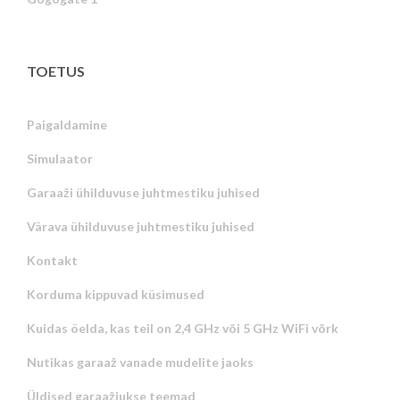
TOETUS
Paigaldamine
Simulaator
Garaaži ühilduvuse juhtmestiku juhised
Värava ühilduvuse juhtmestiku juhised
Kontakt
Korduma kippuvad küsimused
Kuidas öelda, kas teil on 2,4 GHz või 5 GHz WiFi võrk
Nutikas garaaž vanade mudelite jaoks
Üldised garaažiukse teemad