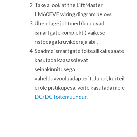
Take a look at the LiftMaster
LM60EVF wiring diagram below.
Ühendage juhtmed (kuuluvad
ismartgate komplekti) väikese
ristpeaga kruvikeeraja abil.
Seadme ismartgate toiteallikaks saate
kasutada kaasasolevat
seinakinnitusega
vahelduvvooluadapterit. Juhul, kui teil
ei ole pistikupesa, võite kasutada meie
DC/DC toitemuundur.