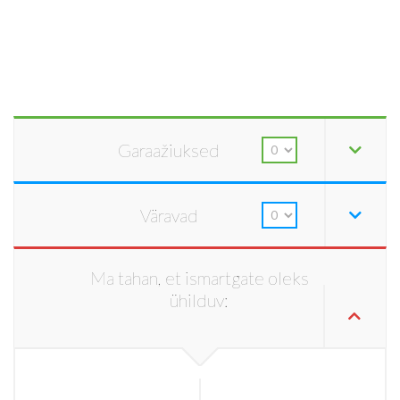
Garaažiuksed
Väravad
Ma tahan, et ismartgate oleks
ühilduv: