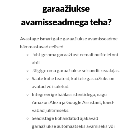
garaažiukse
avamisseadmega teha?
Avastage ismartgate garaažiukse avamisseadme
hämmastavad eelised:
Juhtige oma garaaži ust eemalt nutitelefoni
abil.
Jälgige oma garaažiukse seisundit reaalajas.
Saate kohe teateid, kui teie garaažiuks on
avatud või suletud.
Integreerige häälassistentidega, nagu
Amazon Alexa ja Google Assistant, käed-
vabad juhtimiseks.
Seadistage kohandatud ajakavad
garaažiukse automaatseks avamiseks või