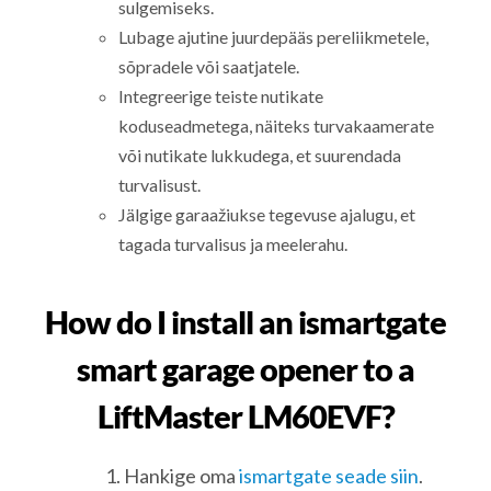
sulgemiseks.
Lubage ajutine juurdepääs pereliikmetele,
sõpradele või saatjatele.
Integreerige teiste nutikate
koduseadmetega, näiteks turvakaamerate
või nutikate lukkudega, et suurendada
turvalisust.
Jälgige garaažiukse tegevuse ajalugu, et
tagada turvalisus ja meelerahu.
How do I install an ismartgate
smart garage opener to a
LiftMaster LM60EVF?
Hankige oma
ismartgate seade siin
.