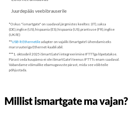
Juurdepääs veebibrauserile
*Oskus "ismartgate" on saadaval järgmistes keeltes: (IT),saksa
(DE),inglise (US),hispaania (ES),hispaania (US),prantsuse (FR),inglise
(UK/IE)
**
USB-lt Ethernetile
adapter on vajalik iSmartgate'i ühendamiseks
marsruuteriga Ethernet-kaabli abil.
***
1. oktoobril 2025
iSmartGate'i integreerimine IFTTTga lõpetatakse.
Pärast seda kuupäeva ei ole iSmartGate'i teenus IFTTTs enam saadaval.
Vabandame võimalike ebamugavuste pärast, mida see võib teile
põhjustada.
Millist ismartgate ma vajan?