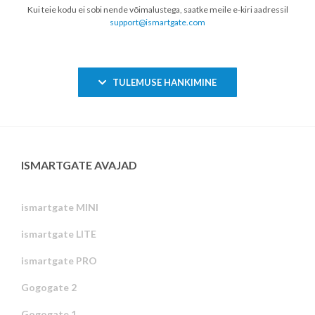
Kui teie kodu ei sobi nende võimalustega, saatke meile e-kiri aadressil
support@ismartgate.com
TULEMUSE HANKIMINE
ISMARTGATE AVAJAD
ismartgate MINI
ismartgate LITE
ismartgate PRO
Gogogate 2
Gogogate 1