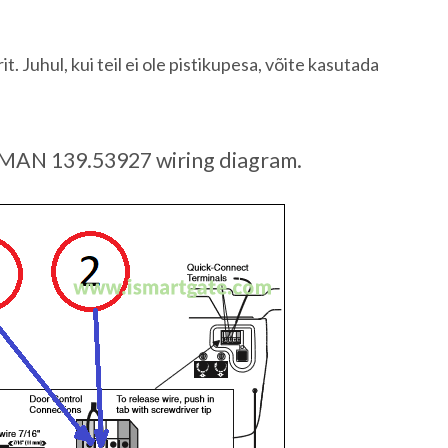
Juhul, kui teil ei ole pistikupesa, võite kasutada
AN 139.53927 wiring diagram.