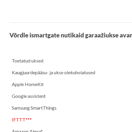
Võrdle ismartgate nutikaid garaažiukse av
Toetatud uksed
Kaugjuurdepääsu- ja ukse olekuhoiatused
Apple HomeKit
Google assistent
Samsung SmartThings
IFTTT***
Amazon Alexa*