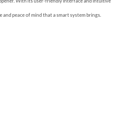
ener. With its user-friendly interface and intuitive
nd peace of mind that a smart system brings.