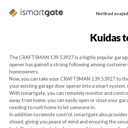
Skip
to
Nutikad avaja
content
Kuidas 
The CRAFTSMAN 139.53927 is a highly popular garage d
opener has gained a strong following among customers w
homeowners.
Now, you can take your CRAFTSMAN 139.53927 to the nex
your existing garage door opener into a smart system,
With ismartgate, you can remotely monitor and contro
away from home, you can easily open or close your gar
needing to rush home to let someone in.
In addition to remote control, ismartgate also provides
closed, giving you peace of mind and ensuring the secu