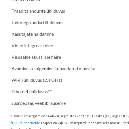
Traadita andurite ühilduvus
Juhtmega anduri ühilduvus
Kasutajate haldamine
Video integreerimine
Visuaalne akustiline häire
Avamine ja sulgemine kohandatud muusika
Wi-Fi ühilduvus (2,4 GHz)
Ethernet ühilduvus**
Juurdepääs veebibrauserile
*Oskus "ismartgate" on saadaval järgmistes keeltes: (IT),saksa (DE),inglise (US)
**
USB-lt Ethernetile
adapter on vajalik iSmartgate'i ühendamiseks marsruuterig