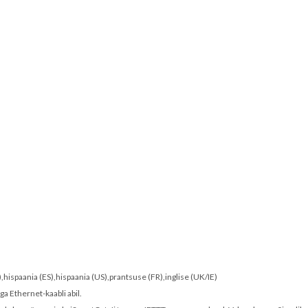
,hispaania (ES),hispaania (US),prantsuse (FR),inglise (UK/IE)
a Ethernet-kaabli abil.