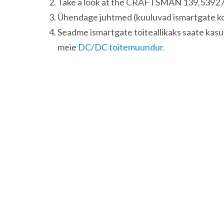
Take a look at the CRAFTSMAN 139.53927 
Ühendage juhtmed (kuuluvad ismartgate komp
Seadme ismartgate toiteallikaks saate kasut
meie
DC/DC toitemuundur.