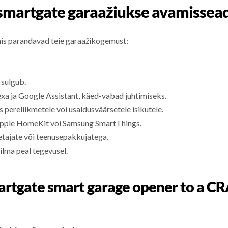
ismartgate garaažiukse avamissea
mis parandavad teie garaažikogemust:
 sulgub.
xa ja Google Assistant, käed-vabad juhtimiseks.
 pereliikmetele või usaldusväärsetele isikutele.
 Apple HomeKit või Samsung SmartThings.
etajate või teenusepakkujatega.
ilma peal tegevusel.
smartgate smart garage opener to 