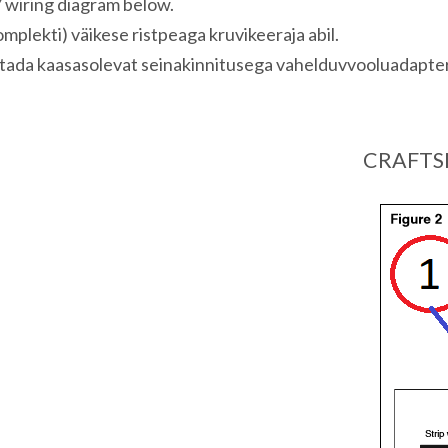
wiring diagram below.
lekti) väikese ristpeaga kruvikeeraja abil.
ada kaasasolevat seinakinnitusega vahelduvvooluadapterit. 
CRAFTSM