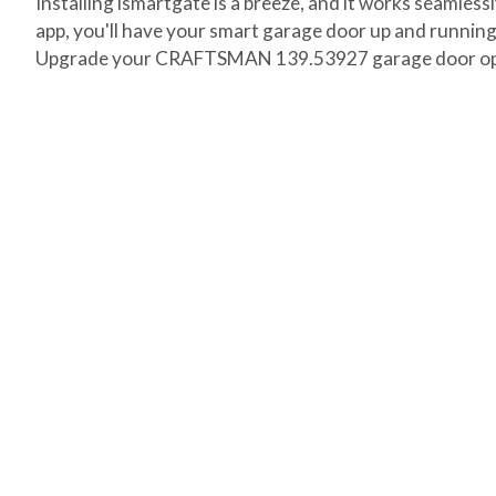
Installing ismartgate is a breeze, and it works seamle
app, you'll have your smart garage door up and running 
Upgrade your CRAFTSMAN 139.53927 garage door opener