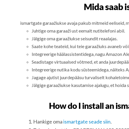
Mida saab 
ismartgate garaažiukse avaja pakub mitmeid eeliseid, 
Juhtige oma garaaži ust eemalt nutitelefoni abil.
Jälgige oma garaažiukse seisundit reaalajas.
Saate kohe teateid, kui teie garaažiuks avaneb või
Integreerige häälassistentidega, nagu Amazon Ale
Seadistage virtuaalsed võtmed, et anda juurdepääs
Integreerige nutika kodu süsteemidega, näiteks
Jagage ajutist juurdepääsu turvaliselt kohaletoim
Jälgige garaažiukse kasutamise ajalugu, et hoida s
How do I install an i
Hankige oma
ismartgate seade siin
.