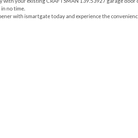
ssly with your existing CRAFTSMAN 139.53927 garage door op
in no time.
 with ismartgate today and experience the convenience a