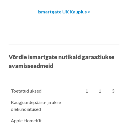
ismartgate UK Kauplus >
Võrdle ismartgate nutikaid garaažiukse
avamisseadmeid
Toetatud uksed
1
1
3
Kaugjuurdepääsu- ja ukse
olekuhoiatused
Apple HomeKit