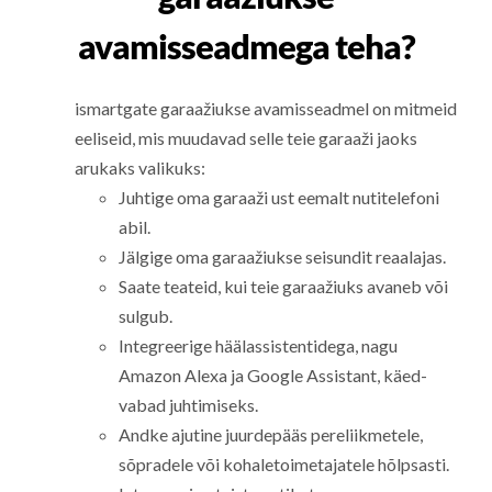
avamisseadmega teha?
ismartgate garaažiukse avamisseadmel on mitmeid
eeliseid, mis muudavad selle teie garaaži jaoks
arukaks valikuks:
Juhtige oma garaaži ust eemalt nutitelefoni
abil.
Jälgige oma garaažiukse seisundit reaalajas.
Saate teateid, kui teie garaažiuks avaneb või
sulgub.
Integreerige häälassistentidega, nagu
Amazon Alexa ja Google Assistant, käed-
vabad juhtimiseks.
Andke ajutine juurdepääs pereliikmetele,
sõpradele või kohaletoimetajatele hõlpsasti.