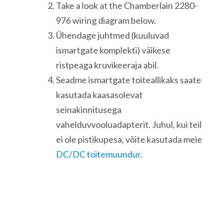
Take a look at the Chamberlain 2280-
976 wiring diagram below.
Ühendage juhtmed (kuuluvad
ismartgate komplekti) väikese
ristpeaga kruvikeeraja abil.
Seadme ismartgate toiteallikaks saate
kasutada kaasasolevat
seinakinnitusega
vahelduvvooluadapterit. Juhul, kui teil
ei ole pistikupesa, võite kasutada meie
DC/DC toitemuundur.