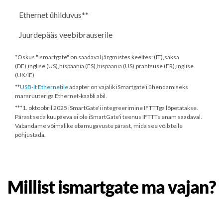
Ethernet ühilduvus**
Juurdepääs veebibrauserile
*Oskus "ismartgate" on saadaval järgmistes keeltes: (IT),saksa
(DE),inglise (US),hispaania (ES),hispaania (US),prantsuse (FR),inglise
(UK/IE)
**
USB-lt Ethernetile
adapter on vajalik iSmartgate'i ühendamiseks
marsruuteriga Ethernet-kaabli abil.
***
1. oktoobril 2025
iSmartGate'i integreerimine IFTTTga lõpetatakse.
Pärast seda kuupäeva ei ole iSmartGate'i teenus IFTTTs enam saadaval.
Vabandame võimalike ebamugavuste pärast, mida see võib teile
põhjustada.
Millist ismartgate ma vajan?