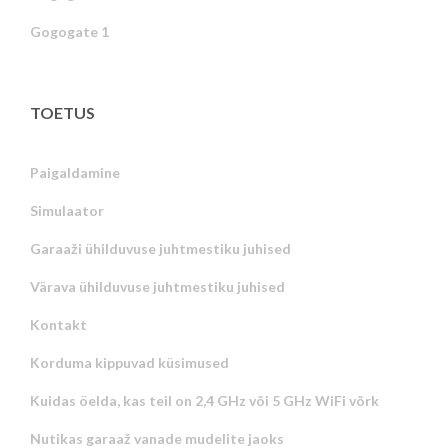
Gogogate 1
TOETUS
Paigaldamine
Simulaator
Garaaži ühilduvuse juhtmestiku juhised
Värava ühilduvuse juhtmestiku juhised
Kontakt
Korduma kippuvad küsimused
Kuidas öelda, kas teil on 2,4 GHz või 5 GHz WiFi võrk
Nutikas garaaž vanade mudelite jaoks