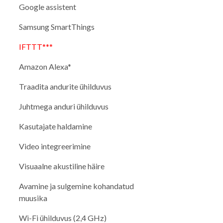
Google assistent
Samsung SmartThings
IFTTT***
Amazon Alexa*
Traadita andurite ühilduvus
Juhtmega anduri ühilduvus
Kasutajate haldamine
Video integreerimine
Visuaalne akustiline häire
Avamine ja sulgemine kohandatud
muusika
Wi-Fi ühilduvus (2,4 GHz)