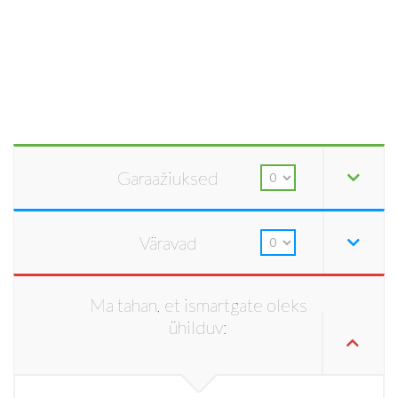
Garaažiuksed
Väravad
Ma tahan, et ismartgate oleks
ühilduv: