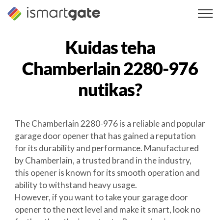
Skip
to
content
Kuidas teha
Chamberlain 2280-976
nutikas?
The Chamberlain 2280-976 is a reliable and popular
garage door opener that has gained a reputation
for its durability and performance. Manufactured
by Chamberlain, a trusted brand in the industry,
this opener is known for its smooth operation and
ability to withstand heavy usage.
However, if you want to take your garage door
opener to the next level and make it smart, look no