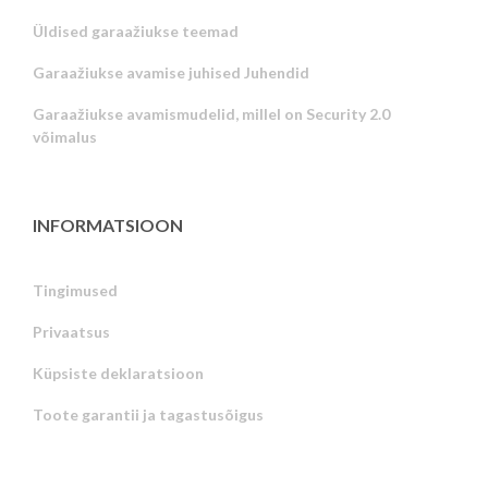
Üldised garaažiukse teemad
Garaažiukse avamise juhised Juhendid
Garaažiukse avamismudelid, millel on Security 2.0
võimalus
INFORMATSIOON
Tingimused
Privaatsus
Russian
Küpsiste deklaratsioon
Portuguese
Toote garantii ja tagastusõigus
Latvian
Greek