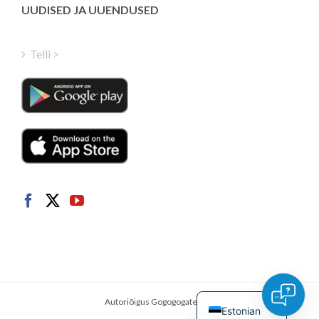
Finnish
UUDISED JA UUENDUSED
Hungarian
Turkish
Telli >
Polish
Italian
Danish
Dutch
Swedish
Norwegian
German
French
Spanish
English
Autoriõigus Gogogogate INC.
Estonian