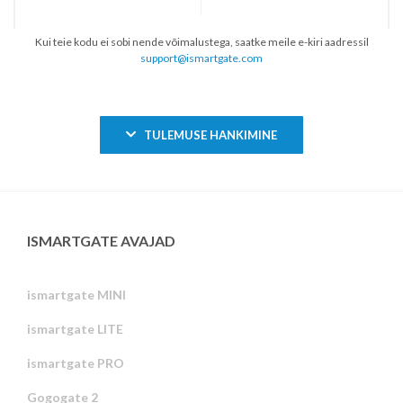
Kui teie kodu ei sobi nende võimalustega, saatke meile e-kiri aadressil
support@ismartgate.com
TULEMUSE HANKIMINE
ISMARTGATE AVAJAD
ismartgate MINI
ismartgate LITE
ismartgate PRO
Gogogate 2