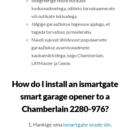
Integreerige teiste nutikate
koduseadmetega, näiteks turvakaamerate
või nutikate lukkudega.
Jälgige garaažiukse tegevuse ajalugu, et
tagada turvalisus ja meelerahu.
Naudi sujuvat ühilduvust populaarsete
garaažiukse avamisseadmete
kaubamärkidega, nagu Chamberlain,
LiftMaster ja Genie.
How do I install an ismartgate
smart garage opener to a
Chamberlain 2280-976?
Hankige oma
ismartgate seade siin
.