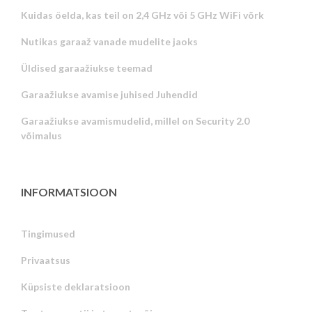
Kuidas öelda, kas teil on 2,4 GHz või 5 GHz WiFi võrk
Nutikas garaaž vanade mudelite jaoks
Üldised garaažiukse teemad
Garaažiukse avamise juhised Juhendid
Garaažiukse avamismudelid, millel on Security 2.0
võimalus
INFORMATSIOON
Tingimused
Privaatsus
Russian
Küpsiste deklaratsioon
Portuguese