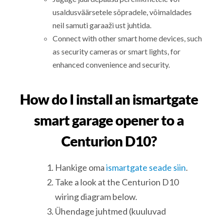
usaldusväärsetele sõpradele, võimaldades
neil samuti garaaži ust juhtida.
Connect with other smart home devices, such
as security cameras or smart lights, for
enhanced convenience and security.
How do I install an ismartgate
smart garage opener to a
Centurion D10?
Hankige oma
ismartgate seade siin
.
Take a look at the Centurion D10
wiring diagram below.
Ühendage juhtmed (kuuluvad