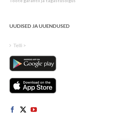
Toote garantii ja tagastusõigus
Latvian
Greek
Finnish
UUDISED JA UUENDUSED
Hungarian
Turkish
Telli >
Polish
Italian
Danish
Dutch
Swedish
Norwegian
German
French
Spanish