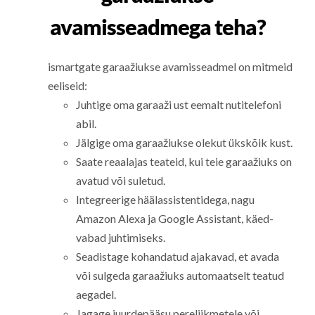
avamisseadmega teha?
ismartgate garaažiukse avamisseadmel on mitmeid
eeliseid:
Juhtige oma garaaži ust eemalt nutitelefoni
abil.
Jälgige oma garaažiukse olekut ükskõik kust.
Saate reaalajas teateid, kui teie garaažiuks on
avatud või suletud.
Integreerige häälassistentidega, nagu
Amazon Alexa ja Google Assistant, käed-
vabad juhtimiseks.
Seadistage kohandatud ajakavad, et avada
või sulgeda garaažiuks automaatselt teatud
aegadel.
Jagage juurdepääsu pereliikmetele või