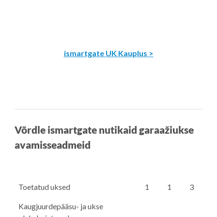
ismartgate UK Kauplus >
Võrdle ismartgate nutikaid garaažiukse
avamisseadmeid
Toetatud uksed
1
1
3
Kaugjuurdepääsu- ja ukse