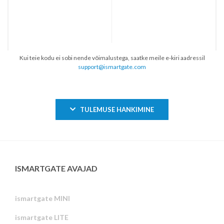
Kui teie kodu ei sobi nende võimalustega, saatke meile e-kiri aadressil
support@ismartgate.com
TULEMUSE HANKIMINE
ISMARTGATE AVAJAD
ismartgate MINI
ismartgate LITE