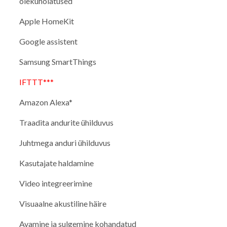
olekuhoiatused
Apple HomeKit
Google assistent
Samsung SmartThings
IFTTT***
Amazon Alexa*
Traadita andurite ühilduvus
Juhtmega anduri ühilduvus
Kasutajate haldamine
Video integreerimine
Visuaalne akustiline häire
Avamine ja sulgemine kohandatud