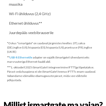
muusika
Wi-Fi ühilduvus (2,4 GHz)
Ethernet ühilduvus**
Juurdepääs veebibrauserile
*Oskus "ismartgate" on saadaval järgmistes keeltes: (IT),saksa
(DE),inglise (US),hispaania (ES),hispaania (US),prantsuse (FR),inglise
(UK/IE)
**
USB-lt Ethernetile
adapter on vajalik iSmartgate'i ühendamiseks
marsruuteriga Ethernet-kaabli abil.
***
1. oktoobril 2025
iSmartGate'i integreerimine IFTTTga lõpetatakse.
Pärast seda kuupäeva ei ole iSmartGate'i teenus IFTTTs enam saadaval.
Vabandame võimalike ebamugavuste pärast, mida see võib teile
põhjustada.
Millist ismartgate ma vajan?