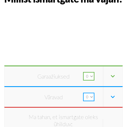
Garaažiuksed
Väravad
Ma tahan, et ismartgate oleks
ühilduv: