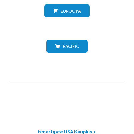
EUROOPA
PACIFIC
ismartgate USA Kauplus >