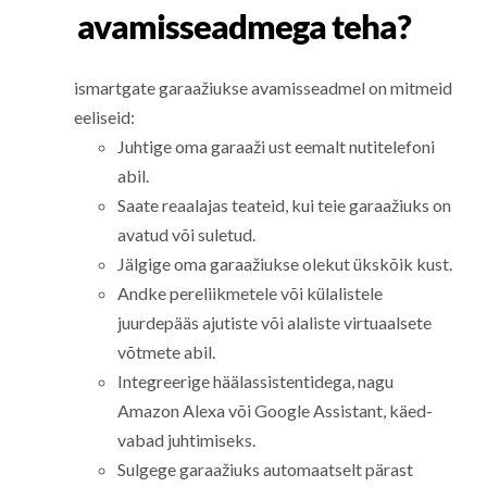
avamisseadmega teha?
ismartgate garaažiukse avamisseadmel on mitmeid
eeliseid:
Juhtige oma garaaži ust eemalt nutitelefoni
abil.
Saate reaalajas teateid, kui teie garaažiuks on
avatud või suletud.
Jälgige oma garaažiukse olekut ükskõik kust.
Andke pereliikmetele või külalistele
juurdepääs ajutiste või alaliste virtuaalsete
võtmete abil.
Integreerige häälassistentidega, nagu
Amazon Alexa või Google Assistant, käed-
vabad juhtimiseks.
Sulgege garaažiuks automaatselt pärast