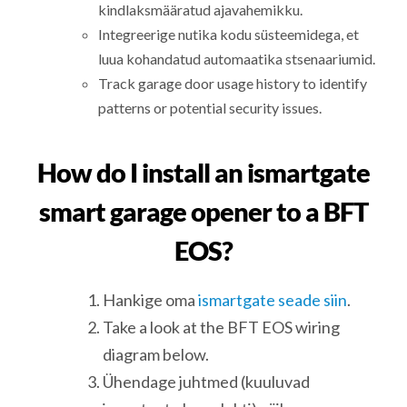
kindlaksmääratud ajavahemikku.
Integreerige nutika kodu süsteemidega, et
luua kohandatud automaatika stsenaariumid.
Track garage door usage history to identify
patterns or potential security issues.
How do I install an ismartgate
smart garage opener to a BFT
EOS?
Hankige oma
ismartgate seade siin
.
Take a look at the BFT EOS wiring
diagram below.
Ühendage juhtmed (kuuluvad