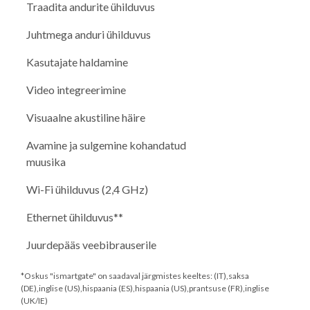
Traadita andurite ühilduvus
Juhtmega anduri ühilduvus
Kasutajate haldamine
Video integreerimine
Visuaalne akustiline häire
Avamine ja sulgemine kohandatud
muusika
Wi-Fi ühilduvus (2,4 GHz)
Ethernet ühilduvus**
Juurdepääs veebibrauserile
*Oskus "ismartgate" on saadaval järgmistes keeltes: (IT),saksa
(DE),inglise (US),hispaania (ES),hispaania (US),prantsuse (FR),inglise
(UK/IE)