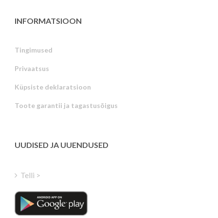
INFORMATSIOON
Tingimused
Privaatsus
Russian
Küpsiste deklaratsioon
Portuguese
Toote garantii ja tagastusõigus
Latvian
Greek
Finnish
UUDISED JA UUENDUSED
Hungarian
Turkish
Telli >
Polish
Italian