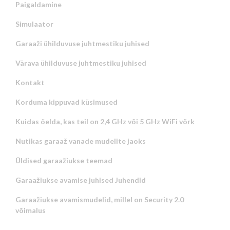
Paigaldamine
Simulaator
Garaaži ühilduvuse juhtmestiku juhised
Värava ühilduvuse juhtmestiku juhised
Kontakt
Korduma kippuvad küsimused
Kuidas öelda, kas teil on 2,4 GHz või 5 GHz WiFi võrk
Nutikas garaaž vanade mudelite jaoks
Üldised garaažiukse teemad
Garaažiukse avamise juhised Juhendid
Garaažiukse avamismudelid, millel on Security 2.0
võimalus