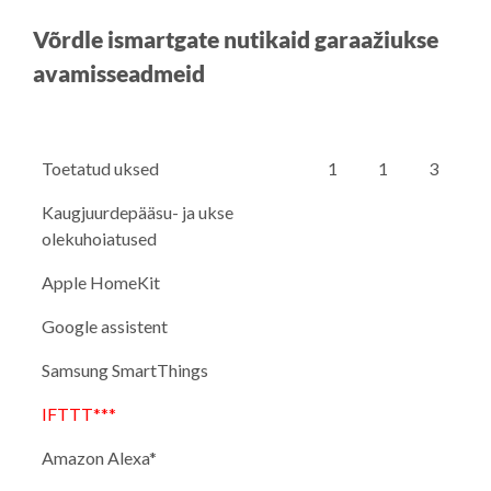
Võrdle ismartgate nutikaid garaažiukse
avamisseadmeid
Toetatud uksed
1
1
3
Kaugjuurdepääsu- ja ukse
olekuhoiatused
Apple HomeKit
Google assistent
Samsung SmartThings
IFTTT***
Amazon Alexa*