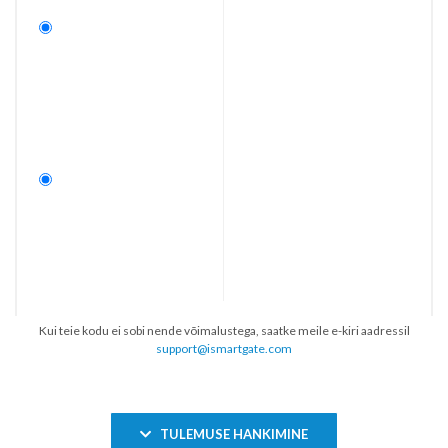
Kui teie kodu ei sobi nende võimalustega, saatke meile e-kiri aadressil
support@ismartgate.com
TULEMUSE HANKIMINE