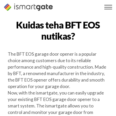
Skip
to
content
Kuidas teha
BFT EOS
nutikas?
The BFT EOS garage door opener is a popular
choice among customers due to its reliable
performance and high-quality construction. Made
by BFT, a renowned manufacturer in the industry,
the BFT EOS opener offers durability and smooth
operation for your garage door.
Now, with the ismartgate, you can easily upgrade
your existing BFT EOS garage door opener to a
smart system. The ismartgate allows you to
control and monitor your garage door from