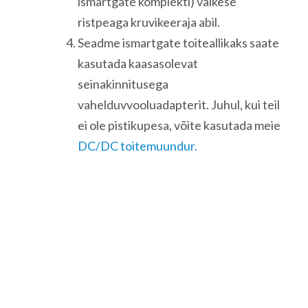
ismartgate komplekti) väikese
ristpeaga kruvikeeraja abil.
Seadme ismartgate toiteallikaks saate
kasutada kaasasolevat
seinakinnitusega
vahelduvvooluadapterit. Juhul, kui teil
ei ole pistikupesa, võite kasutada meie
DC/DC toitemuundur.