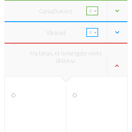
Garaažiuksed
Väravad
Ma tahan, et ismartgate oleks
ühilduv: