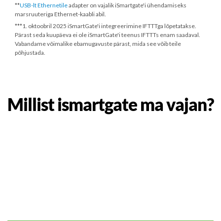
**
USB-lt Ethernetile
adapter on vajalik iSmartgate'i ühendamiseks
marsruuteriga Ethernet-kaabli abil.
***
1. oktoobril 2025
iSmartGate'i integreerimine IFTTTga lõpetatakse.
Pärast seda kuupäeva ei ole iSmartGate'i teenus IFTTTs enam saadaval.
Vabandame võimalike ebamugavuste pärast, mida see võib teile
põhjustada.
Millist ismartgate ma vajan?