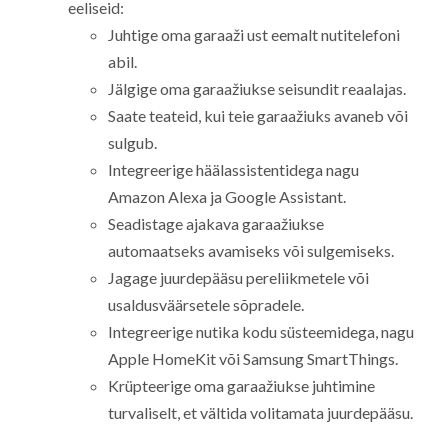
eeliseid:
Juhtige oma garaaži ust eemalt nutitelefoni
abil.
Jälgige oma garaažiukse seisundit reaalajas.
Saate teateid, kui teie garaažiuks avaneb või
sulgub.
Integreerige häälassistentidega nagu
Amazon Alexa ja Google Assistant.
Seadistage ajakava garaažiukse
automaatseks avamiseks või sulgemiseks.
Jagage juurdepääsu pereliikmetele või
usaldusväärsetele sõpradele.
Integreerige nutika kodu süsteemidega, nagu
Apple HomeKit või Samsung SmartThings.
Krüpteerige oma garaažiukse juhtimine
turvaliselt, et vältida volitamata juurdepääsu.