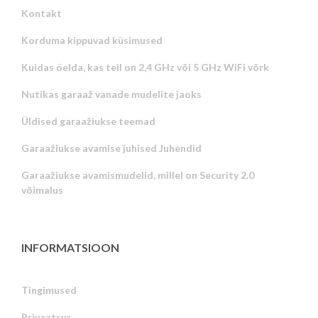
Kontakt
Korduma kippuvad küsimused
Kuidas öelda, kas teil on 2,4 GHz või 5 GHz WiFi võrk
Nutikas garaaž vanade mudelite jaoks
Üldised garaažiukse teemad
Garaažiukse avamise juhised Juhendid
Garaažiukse avamismudelid, millel on Security 2.0
võimalus
INFORMATSIOON
Tingimused
Privaatsus