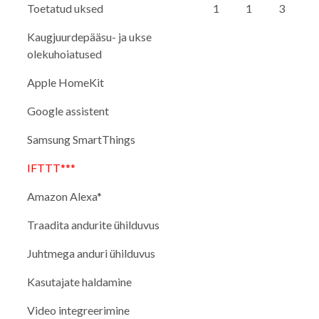
Toetatud uksed
1
1
3
Kaugjuurdepääsu- ja ukse
olekuhoiatused
Apple HomeKit
Google assistent
Samsung SmartThings
IFTTT***
Amazon Alexa*
Traadita andurite ühilduvus
Juhtmega anduri ühilduvus
Kasutajate haldamine
Video integreerimine