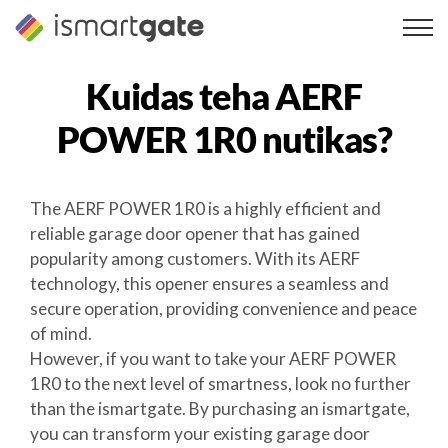
Skip
to
content
Kuidas teha
AERF
POWER 1R0
nutikas?
The AERF POWER 1R0 is a highly efficient and
reliable garage door opener that has gained
popularity among customers. With its AERF
technology, this opener ensures a seamless and
secure operation, providing convenience and peace
of mind.
However, if you want to take your AERF POWER
1R0 to the next level of smartness, look no further
than the ismartgate. By purchasing an ismartgate,
you can transform your existing garage door