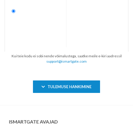
Kui teie kodu ei sobi nende võimalustega, saatke meile e-kiri aadressil
support@ismartgate.com
TULEMUSE HANKIMINE
ISMARTGATE AVAJAD