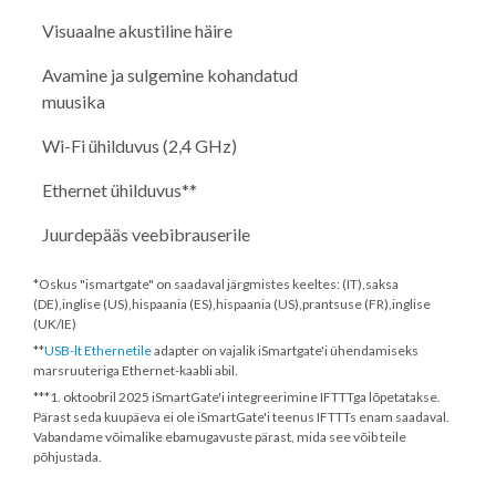
Visuaalne akustiline häire
Avamine ja sulgemine kohandatud
muusika
Wi-Fi ühilduvus (2,4 GHz)
Ethernet ühilduvus**
Juurdepääs veebibrauserile
*Oskus "ismartgate" on saadaval järgmistes keeltes: (IT),saksa
(DE),inglise (US),hispaania (ES),hispaania (US),prantsuse (FR),inglise
(UK/IE)
**
USB-lt Ethernetile
adapter on vajalik iSmartgate'i ühendamiseks
marsruuteriga Ethernet-kaabli abil.
***
1. oktoobril 2025
iSmartGate'i integreerimine IFTTTga lõpetatakse.
Pärast seda kuupäeva ei ole iSmartGate'i teenus IFTTTs enam saadaval.
Vabandame võimalike ebamugavuste pärast, mida see võib teile
põhjustada.