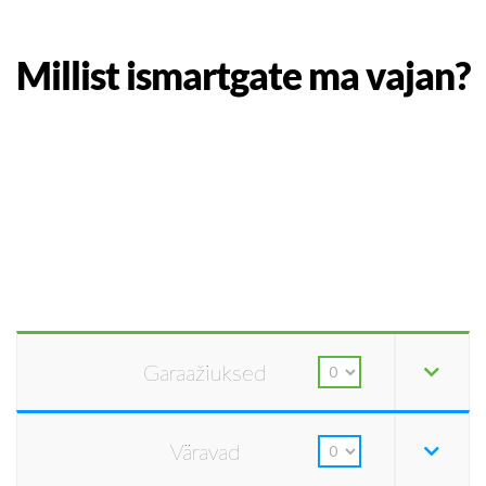
Millist ismartgate ma vajan?
Garaažiuksed
Väravad