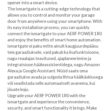
opener into a smart device.
The ismartgate is a cutting-edge technology that
allows you to control and monitor your garage
door from anywhere using your smartphone. With
its easy installation process, you can quickly
connect the ismartgate to your AERF POWER 1R0
and enjoy the benefits of smart home automation.
ismartgate ei paku mitte ainult kaugjuurdepääsu
teie garaažiuksele, vaid pakub ka lisafunktsioone,
nagu reaalajas teavitused, ajaplaneerimine ja
integratsioon hääleassistentidega, nagu Amazon
Alexa ja Google Assistant. Nüüd saate oma
garaažiukse avada ja sulgeda lihtsa häälkäsklusega
või seadistada selle automaatselt avanema, kui
jõuate koju.
Upgrade your AERF POWER 1R0 with the
ismartgate and experience the convenience,
security, and smart functionality it brings. Make