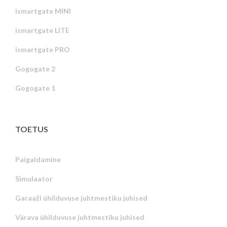
ismartgate MINI
ismartgate LITE
ismartgate PRO
Gogogate 2
Gogogate 1
TOETUS
Paigaldamine
Simulaator
Garaaži ühilduvuse juhtmestiku juhised
Värava ühilduvuse juhtmestiku juhised