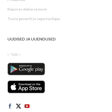
Russian
Küpsiste deklaratsioon
Portuguese
Toote garantii ja tagastusõigus
Latvian
Greek
Finnish
UUDISED JA UUENDUSED
Hungarian
Turkish
Telli >
Polish
Italian
Danish
Dutch
Swedish
Norwegian
German