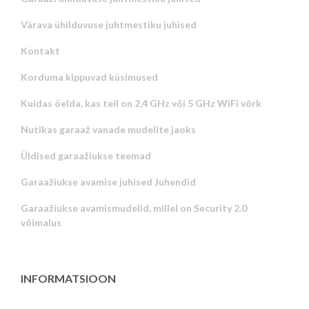
Värava ühilduvuse juhtmestiku juhised
Kontakt
Korduma kippuvad küsimused
Kuidas öelda, kas teil on 2,4 GHz või 5 GHz WiFi võrk
Nutikas garaaž vanade mudelite jaoks
Üldised garaažiukse teemad
Garaažiukse avamise juhised Juhendid
Garaažiukse avamismudelid, millel on Security 2.0
võimalus
INFORMATSIOON