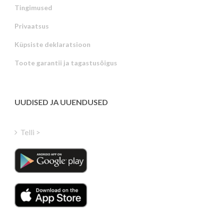
Tingimused
Privaatsus
Russian
Küpsiste deklaratsioon
Portuguese
Toote garantii ja tagastusõigus
Latvian
Greek
Finnish
UUDISED JA UUENDUSED
Hungarian
Turkish
Telli >
Polish
Italian
Danish
Dutch
Swedish