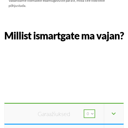
Vabandame võimalike ebamugavuste pärast, mida see võib teile
põhjustada.
Millist ismartgate ma vajan?
Garaažiuksed