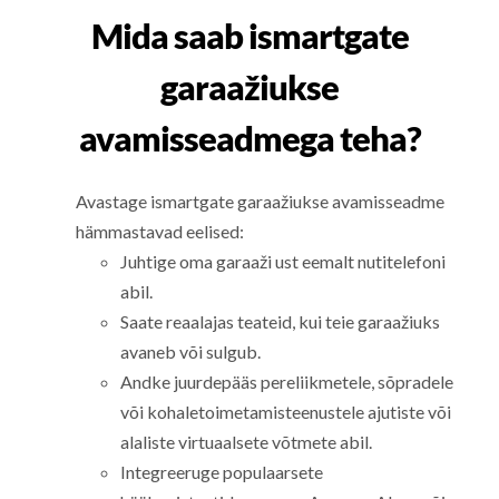
Mida saab ismartgate
garaažiukse
avamisseadmega teha?
Avastage ismartgate garaažiukse avamisseadme
hämmastavad eelised:
Juhtige oma garaaži ust eemalt nutitelefoni
abil.
Saate reaalajas teateid, kui teie garaažiuks
avaneb või sulgub.
Andke juurdepääs pereliikmetele, sõpradele
või kohaletoimetamisteenustele ajutiste või
alaliste virtuaalsete võtmete abil.
Integreeruge populaarsete