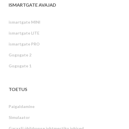
ISMARTGATE AVAJAD
ismartgate MINI
ismartgate LITE
ismartgate PRO
Gogogate 2
Gogogate 1
TOETUS
Paigaldamine
Simulaator
Garaaži ühilduvuse juhtmestiku juhised