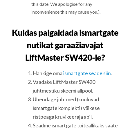
this date. We apologise for any
inconvenience this may cause you.).
Kuidas paigaldada ismartgate
nutikat garaažiavajat
LiftMaster SW420-le?
Hankige oma
ismartgate seade siin
.
Vaadake LiftMaster SW420
juhtmestiku skeemi allpool.
Ühendage juhtmed (kuuluvad
ismartgate komplekti) väikese
ristpeaga kruvikeeraja abil.
Seadme ismartgate toiteallikaks saate