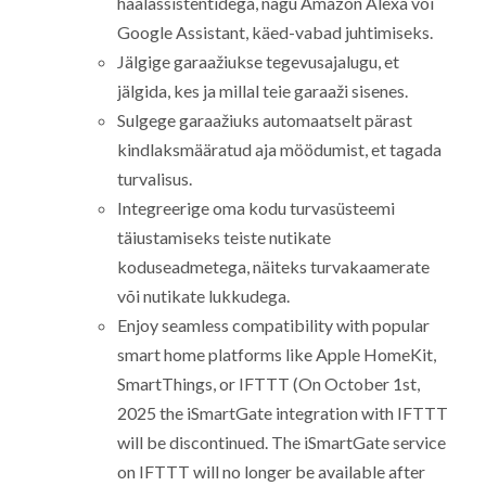
häälassistentidega, nagu Amazon Alexa või
Google Assistant, käed-vabad juhtimiseks.
Jälgige garaažiukse tegevusajalugu, et
jälgida, kes ja millal teie garaaži sisenes.
Sulgege garaažiuks automaatselt pärast
kindlaksmääratud aja möödumist, et tagada
turvalisus.
Integreerige oma kodu turvasüsteemi
täiustamiseks teiste nutikate
koduseadmetega, näiteks turvakaamerate
või nutikate lukkudega.
Enjoy seamless compatibility with popular
smart home platforms like Apple HomeKit,
SmartThings, or IFTTT (On October 1st,
2025 the iSmartGate integration with IFTTT
will be discontinued. The iSmartGate service
on IFTTT will no longer be available after