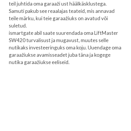
teil juhtida oma garaaži ust häälkäsklustega.
Samuti pakub see reaalajas teateid, mis annavad
teile märku, kui teie garaažiuks on avatud või
suletud.
ismartgate abil saate suurendada oma LiftMaster
SW420 turvalisust ja mugavust, muutes selle
nutikaks investeeringuks oma koju. Uuendage oma
garaažiukse avamisseadet juba täna ja kogege
nutika garaažiukse eeliseid.