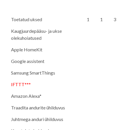
Toetatud uksed
1
1
3
Kaugjuurdepääsu- ja ukse
olekuhoiatused
Apple HomeKit
Google assistent
Samsung SmartThings
IFTTT***
Amazon Alexa*
Traadita andurite ühilduvus
Juhtmega anduri ühilduvus