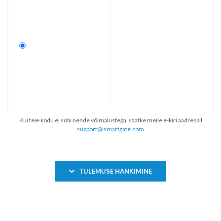
Kui teie kodu ei sobi nende võimalustega, saatke meile e-kiri aadressil
support@ismartgate.com
TULEMUSE HANKIMINE