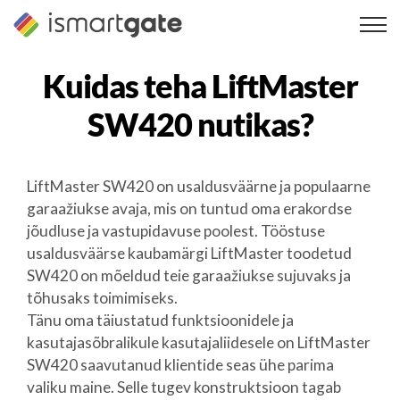
Skip
to
content
Kuidas teha
LiftMaster
SW420
nutikas?
LiftMaster SW420 on usaldusväärne ja populaarne
garaažiukse avaja, mis on tuntud oma erakordse
jõudluse ja vastupidavuse poolest. Tööstuse
usaldusväärse kaubamärgi LiftMaster toodetud
SW420 on mõeldud teie garaažiukse sujuvaks ja
tõhusaks toimimiseks.
Tänu oma täiustatud funktsioonidele ja
kasutajasõbralikule kasutajaliidesele on LiftMaster
SW420 saavutanud klientide seas ühe parima
valiku maine. Selle tugev konstruktsioon tagab