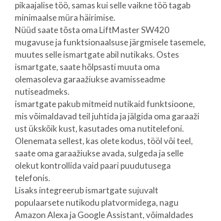
pikaajalise töö, samas kui selle vaikne töö tagab
minimaalse müra häirimise.
Nüüd saate tõsta oma LiftMaster SW420
mugavuse ja funktsionaalsuse järgmisele tasemele,
muutes selle ismartgate abil nutikaks. Ostes
ismartgate, saate hõlpsasti muuta oma
olemasoleva garaažiukse avamisseadme
nutiseadmeks.
ismartgate pakub mitmeid nutikaid funktsioone,
mis võimaldavad teil juhtida ja jälgida oma garaaži
ust ükskõik kust, kasutades oma nutitelefoni.
Olenemata sellest, kas olete kodus, tööl või teel,
saate oma garaažiukse avada, sulgeda ja selle
olekut kontrollida vaid paari puudutusega
telefonis.
Lisaks integreerub ismartgate sujuvalt
populaarsete nutikodu platvormidega, nagu
Amazon Alexa ja Google Assistant, võimaldades