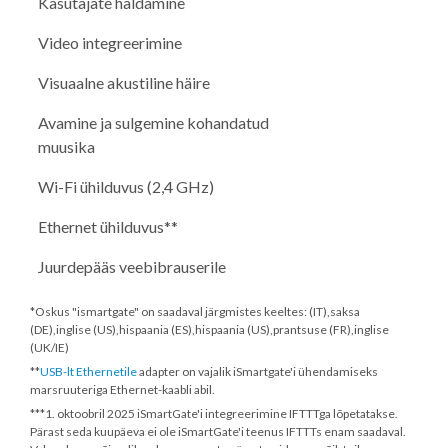
Kasutajate haldamine
Video integreerimine
Visuaalne akustiline häire
Avamine ja sulgemine kohandatud
muusika
Wi-Fi ühilduvus (2,4 GHz)
Ethernet ühilduvus**
Juurdepääs veebibrauserile
*Oskus "ismartgate" on saadaval järgmistes keeltes: (IT),saksa
(DE),inglise (US),hispaania (ES),hispaania (US),prantsuse (FR),inglise
(UK/IE)
**
USB-lt Ethernetile
adapter on vajalik iSmartgate'i ühendamiseks
marsruuteriga Ethernet-kaabli abil.
***
1. oktoobril 2025
iSmartGate'i integreerimine IFTTTga lõpetatakse.
Pärast seda kuupäeva ei ole iSmartGate'i teenus IFTTTs enam saadaval.