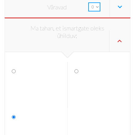
Väravad
Ma tahan, et ismartgate oleks
ühilduv: