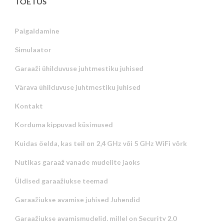
TOETUS
Paigaldamine
Simulaator
Garaaži ühilduvuse juhtmestiku juhised
Värava ühilduvuse juhtmestiku juhised
Kontakt
Korduma kippuvad küsimused
Kuidas öelda, kas teil on 2,4 GHz või 5 GHz WiFi võrk
Nutikas garaaž vanade mudelite jaoks
Üldised garaažiukse teemad
Garaažiukse avamise juhised Juhendid
Garaažiukse avamismudelid, millel on Security 2.0