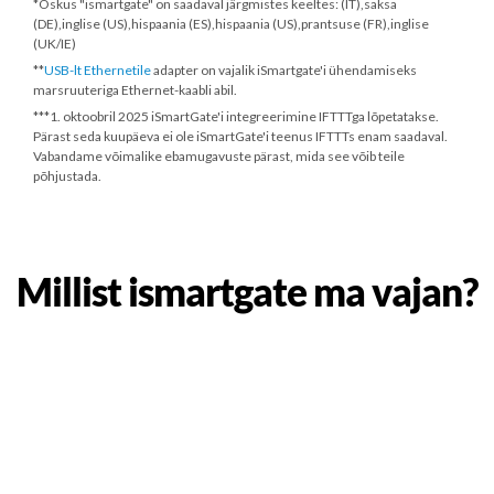
*Oskus "ismartgate" on saadaval järgmistes keeltes: (IT),saksa
(DE),inglise (US),hispaania (ES),hispaania (US),prantsuse (FR),inglise
(UK/IE)
**
USB-lt Ethernetile
adapter on vajalik iSmartgate'i ühendamiseks
marsruuteriga Ethernet-kaabli abil.
***
1. oktoobril 2025
iSmartGate'i integreerimine IFTTTga lõpetatakse.
Pärast seda kuupäeva ei ole iSmartGate'i teenus IFTTTs enam saadaval.
Vabandame võimalike ebamugavuste pärast, mida see võib teile
põhjustada.
Millist ismartgate ma vajan?