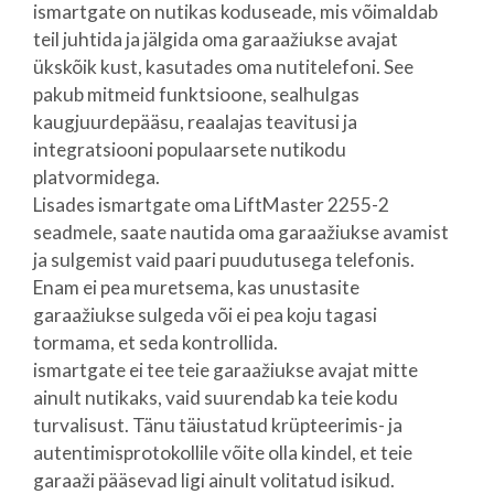
ismartgate on nutikas koduseade, mis võimaldab
teil juhtida ja jälgida oma garaažiukse avajat
ükskõik kust, kasutades oma nutitelefoni. See
pakub mitmeid funktsioone, sealhulgas
kaugjuurdepääsu, reaalajas teavitusi ja
integratsiooni populaarsete nutikodu
platvormidega.
Lisades ismartgate oma LiftMaster 2255-2
seadmele, saate nautida oma garaažiukse avamist
ja sulgemist vaid paari puudutusega telefonis.
Enam ei pea muretsema, kas unustasite
garaažiukse sulgeda või ei pea koju tagasi
tormama, et seda kontrollida.
ismartgate ei tee teie garaažiukse avajat mitte
ainult nutikaks, vaid suurendab ka teie kodu
turvalisust. Tänu täiustatud krüpteerimis- ja
autentimisprotokollile võite olla kindel, et teie
garaaži pääsevad ligi ainult volitatud isikud.