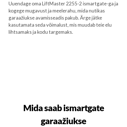
Uuendage oma LiftMaster 2255-2 ismartgate-ga ja
kogege mugavust ja meelerahu, mida nutikas
garaažiukse avamisseadis pakub. Ärge jätke
kasutamata seda võimalust, mis muudab teie elu
lihtsamaks ja kodu targemaks.
Mida saab ismartgate
garaažiukse