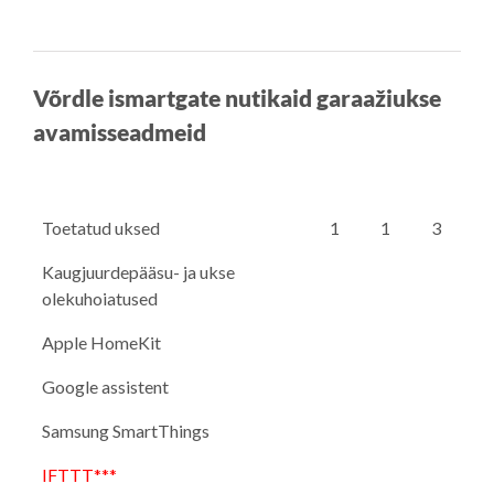
Võrdle ismartgate nutikaid garaažiukse
avamisseadmeid
Toetatud uksed
1
1
3
Kaugjuurdepääsu- ja ukse
olekuhoiatused
Apple HomeKit
Google assistent
Samsung SmartThings
IFTTT***