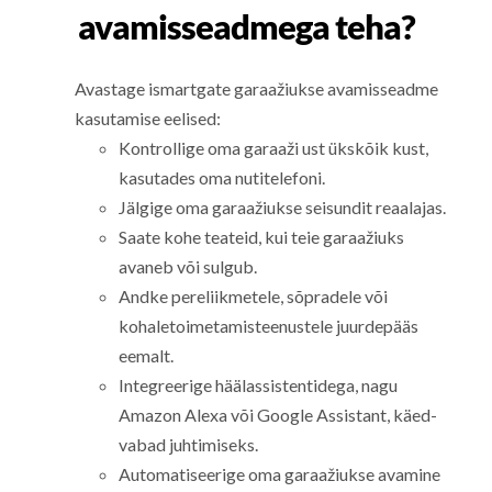
avamisseadmega teha?
Avastage ismartgate garaažiukse avamisseadme
kasutamise eelised:
Kontrollige oma garaaži ust ükskõik kust,
kasutades oma nutitelefoni.
Jälgige oma garaažiukse seisundit reaalajas.
Saate kohe teateid, kui teie garaažiuks
avaneb või sulgub.
Andke pereliikmetele, sõpradele või
kohaletoimetamisteenustele juurdepääs
eemalt.
Integreerige häälassistentidega, nagu
Amazon Alexa või Google Assistant, käed-
vabad juhtimiseks.
Automatiseerige oma garaažiukse avamine