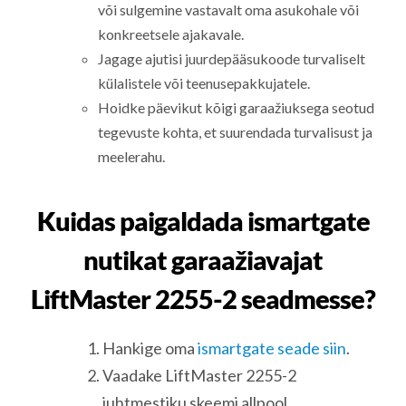
või sulgemine vastavalt oma asukohale või
konkreetsele ajakavale.
Jagage ajutisi juurdepääsukoode turvaliselt
külalistele või teenusepakkujatele.
Hoidke päevikut kõigi garaažiuksega seotud
tegevuste kohta, et suurendada turvalisust ja
meelerahu.
Kuidas paigaldada ismartgate
nutikat garaažiavajat
LiftMaster 2255-2 seadmesse?
Hankige oma
ismartgate seade siin
.
Vaadake LiftMaster 2255-2
juhtmestiku skeemi allpool.