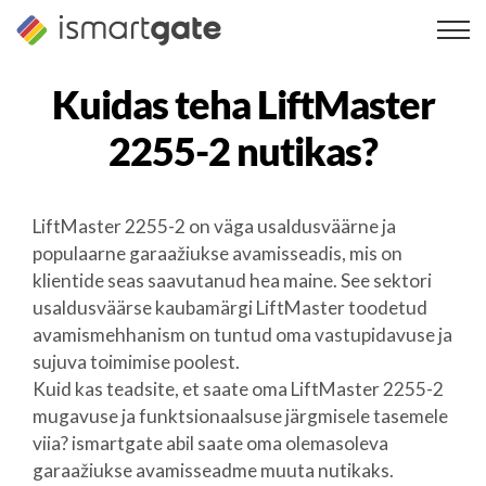
Skip
to
content
Kuidas teha
LiftMaster
2255-2
nutikas?
LiftMaster 2255-2 on väga usaldusväärne ja
populaarne garaažiukse avamisseadis, mis on
klientide seas saavutanud hea maine. See sektori
usaldusväärse kaubamärgi LiftMaster toodetud
avamismehhanism on tuntud oma vastupidavuse ja
sujuva toimimise poolest.
Kuid kas teadsite, et saate oma LiftMaster 2255-2
mugavuse ja funktsionaalsuse järgmisele tasemele
viia? ismartgate abil saate oma olemasoleva
garaažiukse avamisseadme muuta nutikaks.