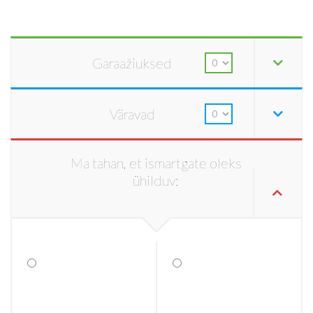
Garaažiuksed
Väravad
Ma tahan, et ismartgate oleks
ühilduv: