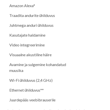
Amazon Alexa*
Traadita andurite ühilduvus
Juhtmega anduri ühilduvus
Kasutajate haldamine
Video integreerimine
Visuaalne akustiline häire
Avamine ja sulgemine kohandatud
muusika
Wi-Fi ühilduvus (2,4 GHz)
Ethernet ühilduvus**
Juurdepääs veebibrauserile