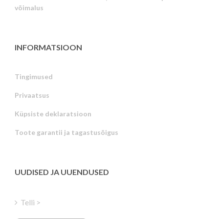
võimalus
INFORMATSIOON
Tingimused
Privaatsus
Russian
Küpsiste deklaratsioon
Portuguese
Toote garantii ja tagastusõigus
Latvian
Greek
Finnish
UUDISED JA UUENDUSED
Hungarian
Turkish
Telli >
Polish