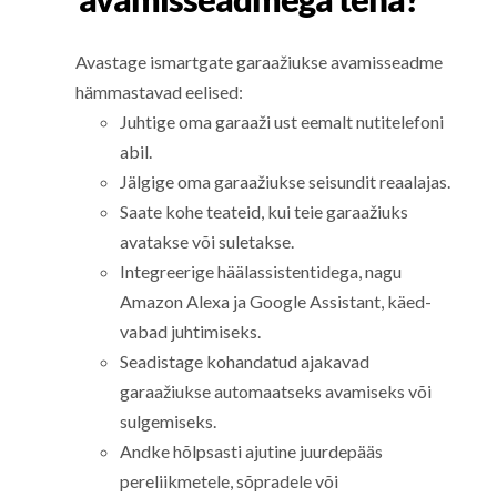
Avastage ismartgate garaažiukse avamisseadme
hämmastavad eelised:
Juhtige oma garaaži ust eemalt nutitelefoni
abil.
Jälgige oma garaažiukse seisundit reaalajas.
Saate kohe teateid, kui teie garaažiuks
avatakse või suletakse.
Integreerige häälassistentidega, nagu
Amazon Alexa ja Google Assistant, käed-
vabad juhtimiseks.
Seadistage kohandatud ajakavad
garaažiukse automaatseks avamiseks või
sulgemiseks.
Andke hõlpsasti ajutine juurdepääs
pereliikmetele, sõpradele või