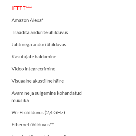
IFTTT***
Amazon Alexa*
Traadita andurite ühilduvus
Juhtmega anduri ühilduvus
Kasutajate haldamine
Video integreerimine
Visuaalne akustiline häire
Avamine ja sulgemine kohandatud
muusika
Wi-Fi ühilduvus (2,4 GHz)
Ethernet ühilduvus**