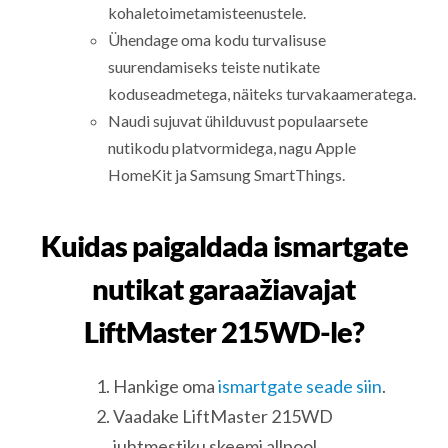
kohaletoimetamisteenustele.
Ühendage oma kodu turvalisuse
suurendamiseks teiste nutikate
koduseadmetega, näiteks turvakaameratega.
Naudi sujuvat ühilduvust populaarsete
nutikodu platvormidega, nagu Apple
HomeKit ja Samsung SmartThings.
Kuidas paigaldada ismartgate
nutikat garaažiavajat
LiftMaster 215WD-le?
Hankige oma
ismartgate seade siin
.
Vaadake LiftMaster 215WD
juhtmestiku skeemi allpool.