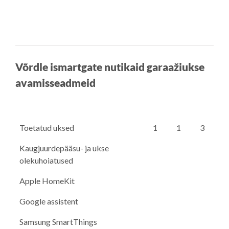
Võrdle ismartgate nutikaid garaažiukse
avamisseadmeid
Toetatud uksed
1
1
3
Kaugjuurdepääsu- ja ukse
olekuhoiatused
Apple HomeKit
Google assistent
Samsung SmartThings