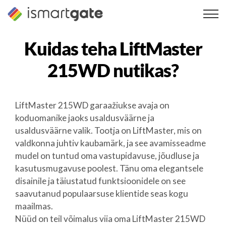
Skip
to
content
Kuidas teha
LiftMaster
215WD
nutikas?
LiftMaster 215WD garaažiukse avaja on
koduomanike jaoks usaldusväärne ja
usaldusväärne valik. Tootja on LiftMaster, mis on
valdkonna juhtiv kaubamärk, ja see avamisseadme
mudel on tuntud oma vastupidavuse, jõudluse ja
kasutusmugavuse poolest. Tänu oma elegantsele
disainile ja täiustatud funktsioonidele on see
saavutanud populaarsuse klientide seas kogu
maailmas.
Nüüd on teil võimalus viia oma LiftMaster 215WD