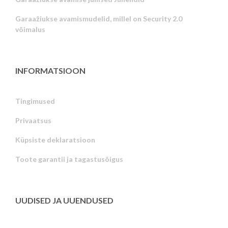
Garaažiukse avamismudelid, millel on Security 2.0
võimalus
INFORMATSIOON
Tingimused
Privaatsus
Russian
Küpsiste deklaratsioon
Portuguese
Toote garantii ja tagastusõigus
Latvian
Greek
Finnish
UUDISED JA UUENDUSED
Hungarian