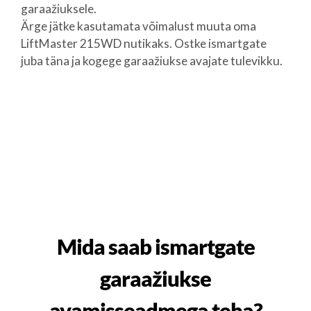
garaažiuksele.
Ärge jätke kasutamata võimalust muuta oma
LiftMaster 215WD nutikaks. Ostke ismartgate
juba täna ja kogege garaažiukse avajate tulevikku.
Mida saab ismartgate
garaažiukse
avamisseadmega teha?