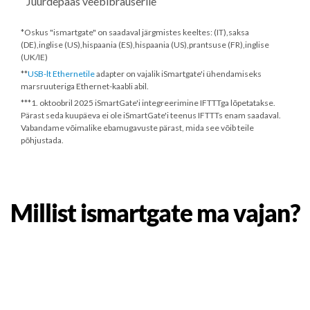
Juurdepääs veebibrauserile
*Oskus "ismartgate" on saadaval järgmistes keeltes: (IT),saksa
(DE),inglise (US),hispaania (ES),hispaania (US),prantsuse (FR),inglise
(UK/IE)
**
USB-lt Ethernetile
adapter on vajalik iSmartgate'i ühendamiseks
marsruuteriga Ethernet-kaabli abil.
***
1. oktoobril 2025
iSmartGate'i integreerimine IFTTTga lõpetatakse.
Pärast seda kuupäeva ei ole iSmartGate'i teenus IFTTTs enam saadaval.
Vabandame võimalike ebamugavuste pärast, mida see võib teile
põhjustada.
Millist ismartgate ma vajan?