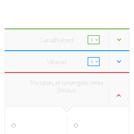
Garaažiuksed
Väravad
Ma tahan, et ismartgate oleks
ühilduv: