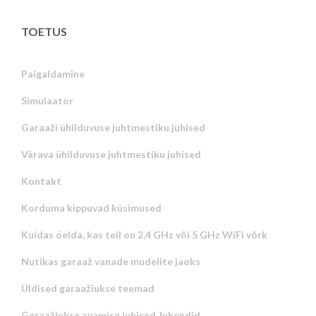
TOETUS
Paigaldamine
Simulaator
Garaaži ühilduvuse juhtmestiku juhised
Värava ühilduvuse juhtmestiku juhised
Kontakt
Korduma kippuvad küsimused
Kuidas öelda, kas teil on 2,4 GHz või 5 GHz WiFi võrk
Nutikas garaaž vanade mudelite jaoks
Üldised garaažiukse teemad
Garaažiukse avamise juhised Juhendid