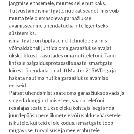
järgmisele tasemele, muutes selle nutikaks.
Tutvustame ismartgate, nutikat seadet, mis võib
muuta teie olemasoleva garaažiukse
avamisseadme ühendatud ja intelligentseks
süsteemiks.
ismartgate on tipptasemel tehnoloogia, mis
võimaldab teil juhtida oma garaažiukse avajat
ükskõik kust, kasutades oma nutitelefoni. Tänu
lihtsale paigaldusprotsessile saate ismartgate
kiiresti ühendada oma LiftMaster 215WD-ga ja
hakata nautima nutika garaažiukse avamise
eeliseid.
Pärast ühendamist saate oma garaažiukse avada ja
sulgeda kaugjuhtimise teel, saada telefoni
reaalajas teateid ukse oleku kohta ja isegi anda
juurdepääsu pereliikmetele või usaldusväärsetele
isikutele, kui teid ei ole kodus. ismartgate toob
mugavuse, turvalisuse ja meelerahu teie