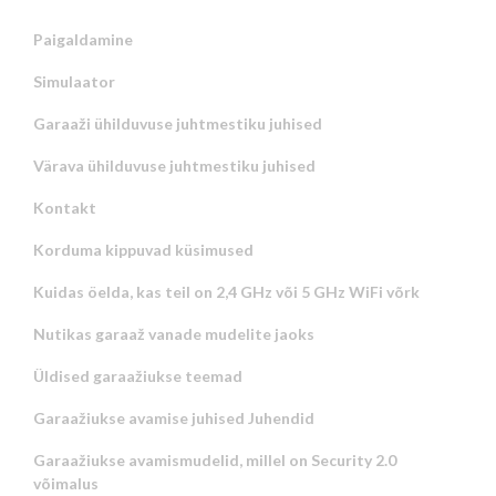
Paigaldamine
Simulaator
Garaaži ühilduvuse juhtmestiku juhised
Värava ühilduvuse juhtmestiku juhised
Kontakt
Korduma kippuvad küsimused
Kuidas öelda, kas teil on 2,4 GHz või 5 GHz WiFi võrk
Nutikas garaaž vanade mudelite jaoks
Üldised garaažiukse teemad
Garaažiukse avamise juhised Juhendid
Garaažiukse avamismudelid, millel on Security 2.0
võimalus