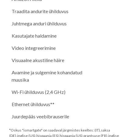
Traadita andurite ühilduvus
Juhtmega anduri ühilduvus
Kasutajate haldamine
Video integreerimine
Visuaalne akustiline häire
Avamine ja sulgemine kohandatud
muusika
Wi-Fi ühilduvus (2,4 GHz)
Ethernet ühilduvus**
Juurdepääs veebibrauserile
*Oskus "ismartgate" on saadaval järgmistes keeltes: (IT),saksa
(DE),inglise (US),hispaania (ES),hispaania (US),prantsuse (FR),inglise