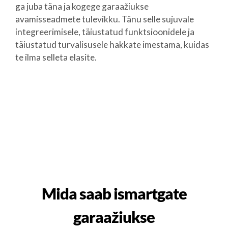
ga juba täna ja kogege garaažiukse
avamisseadmete tulevikku. Tänu selle sujuvale
integreerimisele, täiustatud funktsioonidele ja
täiustatud turvalisusele hakkate imestama, kuidas
te ilma selleta elasite.
Mida saab ismartgate
garaažiukse