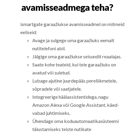
avamisseadmega teha?
ismartgate garaažiukse avamisseadmel on mitmeid
eeliseid:
Avage ja sulgege oma garaažiuks eemalt
nutitelefoni abil.
Jälgige oma garaažiukse seisundit reaalajas.
Saate kohe teateid, kui teie garaažiuks on
avatud või suletud.
Lubage ajutine juurdepääs pereliikmetele,
sõpradele või saatjatele.
Integreerige häälassistentidega, nagu
Amazon Alexa või Google Assistant, käed-
vabad juhtimiseks.
Ühendage oma koduautomaatikasüsteemi
täiustamiseks teiste nutikate