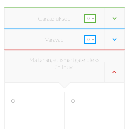
Garaažiuksed
Väravad
Ma tahan, et ismartgate oleks
ühilduv: