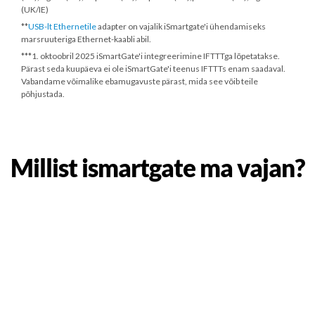
(UK/IE)
**
USB-lt Ethernetile
adapter on vajalik iSmartgate'i ühendamiseks
marsruuteriga Ethernet-kaabli abil.
***
1. oktoobril 2025
iSmartGate'i integreerimine IFTTTga lõpetatakse.
Pärast seda kuupäeva ei ole iSmartGate'i teenus IFTTTs enam saadaval.
Vabandame võimalike ebamugavuste pärast, mida see võib teile
põhjustada.
Millist ismartgate ma vajan?