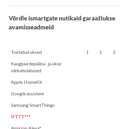
Võrdle ismartgate nutikaid garaažiukse
avamisseadmeid
Toetatud uksed
1
1
3
Kaugjuurdepääsu- ja ukse
olekuhoiatused
Apple HomeKit
Google assistent
Samsung SmartThings
IFTTT***
Amazon Alexa*