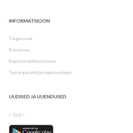
INFORMATSIOON
Tingimused
Privaatsus
Russian
Küpsiste deklaratsioon
Portuguese
Toote garantii ja tagastusõigus
Latvian
Greek
Finnish
UUDISED JA UUENDUSED
Hungarian
Turkish
Telli >
Polish