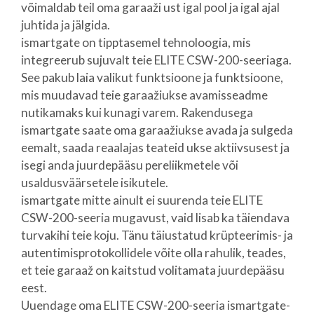
võimaldab teil oma garaaži ust igal pool ja igal ajal
juhtida ja jälgida.
ismartgate on tipptasemel tehnoloogia, mis
integreerub sujuvalt teie ELITE CSW-200-seeriaga.
See pakub laia valikut funktsioone ja funktsioone,
mis muudavad teie garaažiukse avamisseadme
nutikamaks kui kunagi varem. Rakendusega
ismartgate saate oma garaažiukse avada ja sulgeda
eemalt, saada reaalajas teateid ukse aktiivsusest ja
isegi anda juurdepääsu pereliikmetele või
usaldusväärsetele isikutele.
ismartgate mitte ainult ei suurenda teie ELITE
CSW-200-seeria mugavust, vaid lisab ka täiendava
turvakihi teie koju. Tänu täiustatud krüpteerimis- ja
autentimisprotokollidele võite olla rahulik, teades,
et teie garaaž on kaitstud volitamata juurdepääsu
eest.
Uuendage oma ELITE CSW-200-seeria ismartgate-