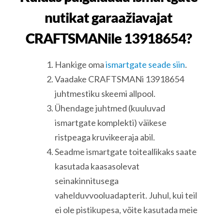
nutikat garaažiavajat
CRAFTSMANile 13918654?
Hankige oma
ismartgate seade siin
.
Vaadake CRAFTSMANi 13918654
juhtmestiku skeemi allpool.
Ühendage juhtmed (kuuluvad
ismartgate komplekti) väikese
ristpeaga kruvikeeraja abil.
Seadme ismartgate toiteallikaks saate
kasutada kaasasolevat
seinakinnitusega
vahelduvvooluadapterit. Juhul, kui teil
ei ole pistikupesa, võite kasutada meie