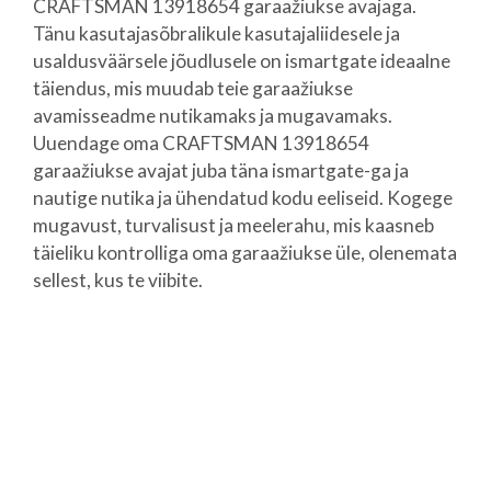
CRAFTSMAN 13918654 garaažiukse avajaga.
Tänu kasutajasõbralikule kasutajaliidesele ja
usaldusväärsele jõudlusele on ismartgate ideaalne
täiendus, mis muudab teie garaažiukse
avamisseadme nutikamaks ja mugavamaks.
Uuendage oma CRAFTSMAN 13918654
garaažiukse avajat juba täna ismartgate-ga ja
nautige nutika ja ühendatud kodu eeliseid. Kogege
mugavust, turvalisust ja meelerahu, mis kaasneb
täieliku kontrolliga oma garaažiukse üle, olenemata
sellest, kus te viibite.