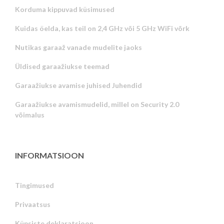
Korduma kippuvad küsimused
Kuidas öelda, kas teil on 2,4 GHz või 5 GHz WiFi võrk
Nutikas garaaž vanade mudelite jaoks
Üldised garaažiukse teemad
Garaažiukse avamise juhised Juhendid
Garaažiukse avamismudelid, millel on Security 2.0
võimalus
INFORMATSIOON
Tingimused
Privaatsus
Russian
Küpsiste deklaratsioon