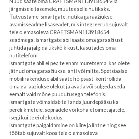
Nüüd saate oma CRAFTSMANi 13918654 viia
järgmisele tasemele, muutes selle nutikaks.
Tutvustame ismartgate, nutika garaažiukse
avamisseadme lisaseadet, mis integreerub sujuvalt
teie olemasoleva CRAFTSMANi 13918654
seadmega. ismartgate abil saate oma garaaži ust
juhtida ja jälgida ükskõik kust, kasutades oma
nutitelefoni.
ismartgate abil ei pea te enam muretsema, kas olete
jätnud oma garaažiukse lahti või mitte. Spetsiaalse
mobiilirakenduse abil saate hõlpsasti kontrollida
oma garaažiukse olekut ja avada või sulgeda seda
eemalt vaid mõne puudutusega telefonis.
ismartgate võimaldab teil anda juurdepääsu ka
pereliikmetele, sõpradele või kohaletoimetajatele,
isegi kui te ei ole kodus.
ismartgate paigaldamine on kiire ja lihtne ning see
töötab sujuvalt koos teie olemasoleva