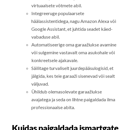
virtuaalsete võtmete abil.
Integreeruge populaarsete
häälassistentidega, nagu Amazon Alexa või
Google Assistant, et juhtida seadet käed-
vabaduse abil.
Automatiseerige oma garaažiukse avamine
või sulgemine vastavalt oma asukohale või
konkreetsele ajakavale.
Säilitage turvaliselt juurdepääsulogisid, et
jälgida, kes teie garaaži sisenevad või sealt
väljuvad.
Ühildub olemasolevate garaažiukse
avajatega ja seda on lihtne paigaldada ilma
professionaalse abita.
Kuidas paigaldada ismartgate