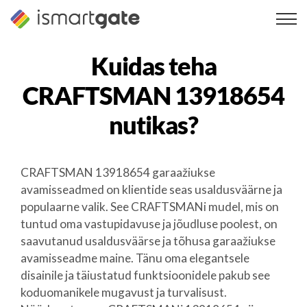
Skip
to
content
Kuidas teha
CRAFTSMAN 13918654
nutikas?
CRAFTSMAN 13918654 garaažiukse
avamisseadmed on klientide seas usaldusväärne ja
populaarne valik. See CRAFTSMANi mudel, mis on
tuntud oma vastupidavuse ja jõudluse poolest, on
saavutanud usaldusväärse ja tõhusa garaažiukse
avamisseadme maine. Tänu oma elegantsele
disainile ja täiustatud funktsioonidele pakub see
koduomanikele mugavust ja turvalisust.