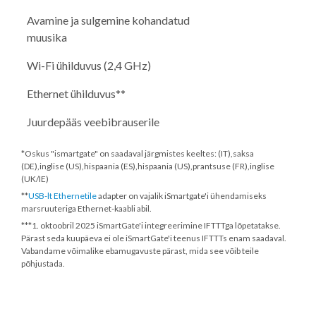
Avamine ja sulgemine kohandatud
muusika
Wi-Fi ühilduvus (2,4 GHz)
Ethernet ühilduvus**
Juurdepääs veebibrauserile
*Oskus "ismartgate" on saadaval järgmistes keeltes: (IT),saksa
(DE),inglise (US),hispaania (ES),hispaania (US),prantsuse (FR),inglise
(UK/IE)
**
USB-lt Ethernetile
adapter on vajalik iSmartgate'i ühendamiseks
marsruuteriga Ethernet-kaabli abil.
***
1. oktoobril 2025
iSmartGate'i integreerimine IFTTTga lõpetatakse.
Pärast seda kuupäeva ei ole iSmartGate'i teenus IFTTTs enam saadaval.
Vabandame võimalike ebamugavuste pärast, mida see võib teile
põhjustada.