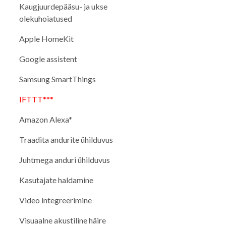
Kaugjuurdepääsu- ja ukse
olekuhoiatused
Apple HomeKit
Google assistent
Samsung SmartThings
IFTTT***
Amazon Alexa*
Traadita andurite ühilduvus
Juhtmega anduri ühilduvus
Kasutajate haldamine
Video integreerimine
Visuaalne akustiline häire