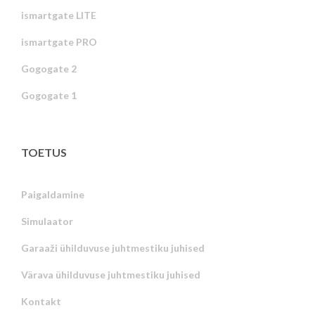
ismartgate LITE
ismartgate PRO
Gogogate 2
Gogogate 1
TOETUS
Paigaldamine
Simulaator
Garaaži ühilduvuse juhtmestiku juhised
Värava ühilduvuse juhtmestiku juhised
Kontakt