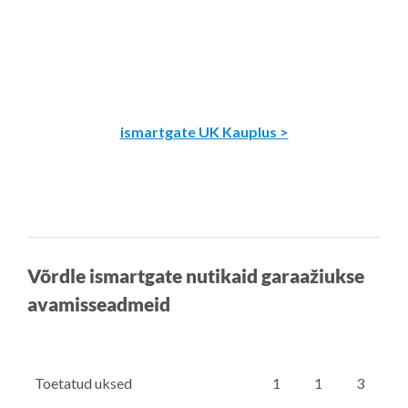
ismartgate UK Kauplus >
Võrdle ismartgate nutikaid garaažiukse
avamisseadmeid
Toetatud uksed
1
1
3