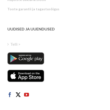
Portuguese
Toote garantii ja tagastusõigus
Latvian
Greek
Finnish
UUDISED JA UUENDUSED
Hungarian
Turkish
Telli >
Polish
Italian
Danish
Dutch
Swedish
Norwegian
German
French