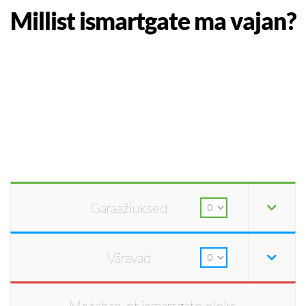
Millist ismartgate ma vajan?
Garaažiuksed
Väravad
Ma tahan, et ismartgate oleks