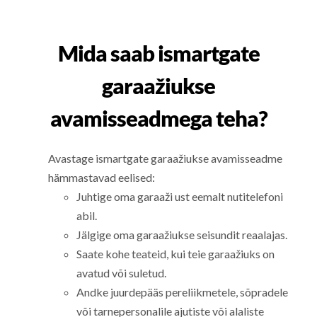
Mida saab ismartgate
garaažiukse
avamisseadmega teha?
Avastage ismartgate garaažiukse avamisseadme
hämmastavad eelised:
Juhtige oma garaaži ust eemalt nutitelefoni
abil.
Jälgige oma garaažiukse seisundit reaalajas.
Saate kohe teateid, kui teie garaažiuks on
avatud või suletud.
Andke juurdepääs pereliikmetele, sõpradele
või tarnepersonalile ajutiste või alaliste