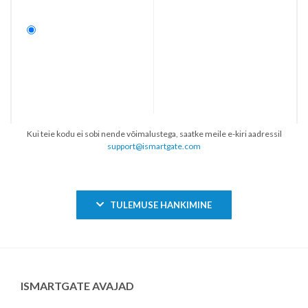
Kui teie kodu ei sobi nende võimalustega, saatke meile e-kiri aadressil
support@ismartgate.com
TULEMUSE HANKIMINE
ISMARTGATE AVAJAD