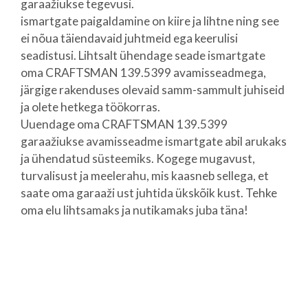
garaažiukse tegevusi.
ismartgate paigaldamine on kiire ja lihtne ning see
ei nõua täiendavaid juhtmeid ega keerulisi
seadistusi. Lihtsalt ühendage seade ismartgate
oma CRAFTSMAN 139.5399 avamisseadmega,
järgige rakenduses olevaid samm-sammult juhiseid
ja olete hetkega töökorras.
Uuendage oma CRAFTSMAN 139.5399
garaažiukse avamisseadme ismartgate abil arukaks
ja ühendatud süsteemiks. Kogege mugavust,
turvalisust ja meelerahu, mis kaasneb sellega, et
saate oma garaaži ust juhtida ükskõik kust. Tehke
oma elu lihtsamaks ja nutikamaks juba täna!