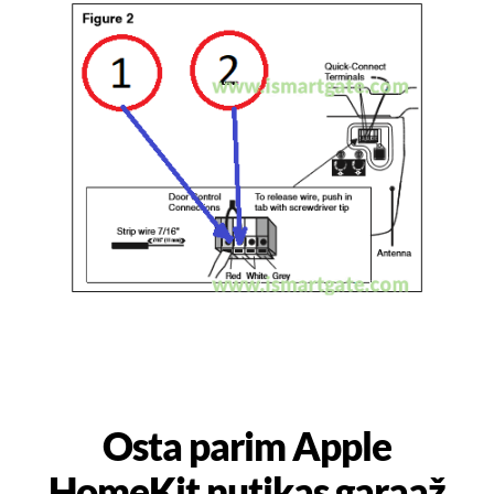
Osta parim Apple
HomeKit nutikas garaaž