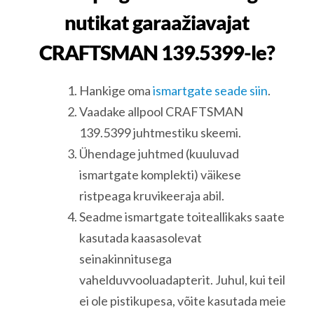
nutikat garaažiavajat
CRAFTSMAN 139.5399-le?
Hankige oma
ismartgate seade siin
.
Vaadake allpool CRAFTSMAN
139.5399 juhtmestiku skeemi.
Ühendage juhtmed (kuuluvad
ismartgate komplekti) väikese
ristpeaga kruvikeeraja abil.
Seadme ismartgate toiteallikaks saate
kasutada kaasasolevat
seinakinnitusega
vahelduvvooluadapterit. Juhul, kui teil
ei ole pistikupesa, võite kasutada meie