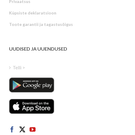
Privaatsus
Russian
Küpsiste deklaratsioon
Portuguese
Toote garantii ja tagastusõigus
Latvian
Greek
Finnish
UUDISED JA UUENDUSED
Hungarian
Turkish
Telli >
Polish
Italian
Danish
Dutch
Swedish
Norwegian