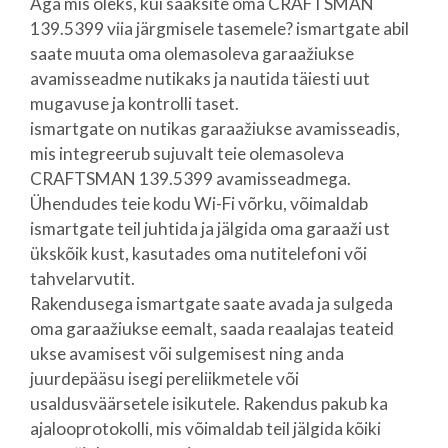
Aga mis oleks, kui saaksite oma CRAFTSMAN
139.5399 viia järgmisele tasemele? ismartgate abil
saate muuta oma olemasoleva garaažiukse
avamisseadme nutikaks ja nautida täiesti uut
mugavuse ja kontrolli taset.
ismartgate on nutikas garaažiukse avamisseadis,
mis integreerub sujuvalt teie olemasoleva
CRAFTSMAN 139.5399 avamisseadmega.
Ühendudes teie kodu Wi-Fi võrku, võimaldab
ismartgate teil juhtida ja jälgida oma garaaži ust
ükskõik kust, kasutades oma nutitelefoni või
tahvelarvutit.
Rakendusega ismartgate saate avada ja sulgeda
oma garaažiukse eemalt, saada reaalajas teateid
ukse avamisest või sulgemisest ning anda
juurdepääsu isegi pereliikmetele või
usaldusväärsetele isikutele. Rakendus pakub ka
ajalooprotokolli, mis võimaldab teil jälgida kõiki