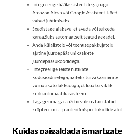
Integreerige häälassistentidega, nagu
Amazon Alexa või Google Assistant, käed-
vabad juhtimiseks.
Seadistage ajakava, et avada või sulgeda
garaažiuks automaatselt teatud aegadel.
Anda külalistele või teenusepakkujatele
ajutine juurdepääs unikaalsete
juurdepääsukoodidega.
Integreerige teiste nutikate
koduseadmetega, näiteks turvakaamerate
või nutikate lukkudega, et luua terviklik
koduautomaatikasüsteem.
Tagage oma garaaži turvalisus täiustatud
krüpteerimis- ja autentimisprotokollide abil.
Kuidas paigaldada ismartgate