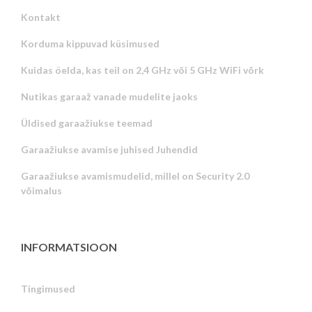
Kontakt
Korduma kippuvad küsimused
Kuidas öelda, kas teil on 2,4 GHz või 5 GHz WiFi võrk
Nutikas garaaž vanade mudelite jaoks
Üldised garaažiukse teemad
Garaažiukse avamise juhised Juhendid
Garaažiukse avamismudelid, millel on Security 2.0
võimalus
INFORMATSIOON
Tingimused