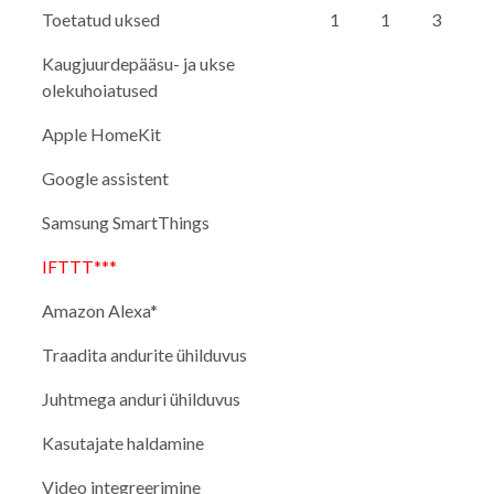
Toetatud uksed
1
1
3
Kaugjuurdepääsu- ja ukse
olekuhoiatused
Apple HomeKit
Google assistent
Samsung SmartThings
IFTTT***
Amazon Alexa*
Traadita andurite ühilduvus
Juhtmega anduri ühilduvus
Kasutajate haldamine
Video integreerimine