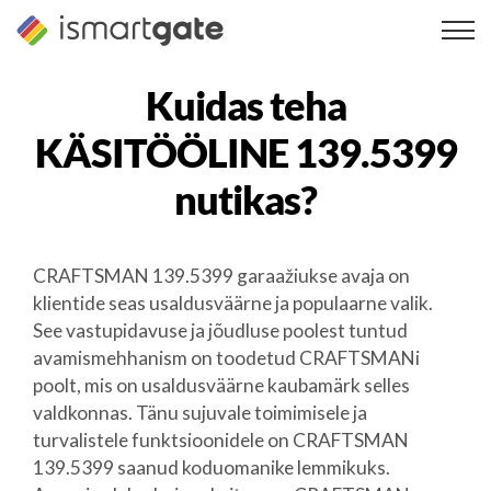
Skip
to
content
Kuidas teha
KÄSITÖÖLINE 139.5399
nutikas?
CRAFTSMAN 139.5399 garaažiukse avaja on
klientide seas usaldusväärne ja populaarne valik.
See vastupidavuse ja jõudluse poolest tuntud
avamismehhanism on toodetud CRAFTSMANi
poolt, mis on usaldusväärne kaubamärk selles
valdkonnas. Tänu sujuvale toimimisele ja
turvalistele funktsioonidele on CRAFTSMAN
139.5399 saanud koduomanike lemmikuks.