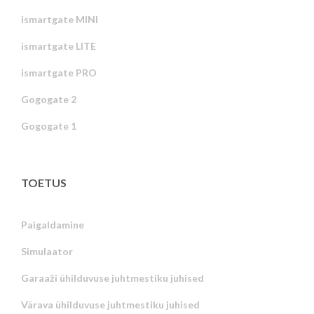
ismartgate MINI
ismartgate LITE
ismartgate PRO
Gogogate 2
Gogogate 1
TOETUS
Paigaldamine
Simulaator
Garaaži ühilduvuse juhtmestiku juhised
Värava ühilduvuse juhtmestiku juhised