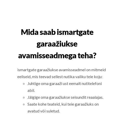
Mida saab ismartgate
garaažiukse
avamisseadmega teha?
ismartgate garaažiukse avamisseadmel on mitmeid
eeliseid, mis teevad sellest nutika valiku teie koju:
Juhtige oma garaaži ust eemalt nutitelefoni
abil.
Jälgige oma garaažiukse seisundit reaalajas.
Saate kohe teateid, kui teie garaažiuks on
avatud või suletud.