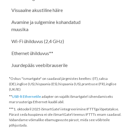
Visuaalne akustiline häire
Avamine ja sulgemine kohandatud
muusika
Wi-Fi ühilduvus (2,4 GHz)
Ethernet ühilduvus**
Juurdepääs veebibrauserile
*Oskus "ismartgate" on saadaval järgmistes keeltes: (IT),saksa
(DE),inglise (US),hispaania (ES),hispaania (US),prantsuse (FR),inglise
(UK/IE)
**
USB-lt Ethernetile
adapter on vajalik iSmartgate'i ühendamiseks
marsruuteriga Ethernet-kaabli abil.
***
1. oktoobril 2025
iSmartGate'i integreerimine IFTTTga lõpetatakse.
Pärast seda kuupäeva ei ole iSmartGate'i teenus IFTTTs enam saadaval.
Vabandame võimalike ebamugavuste pärast, mida see võib teile
põhjustada.