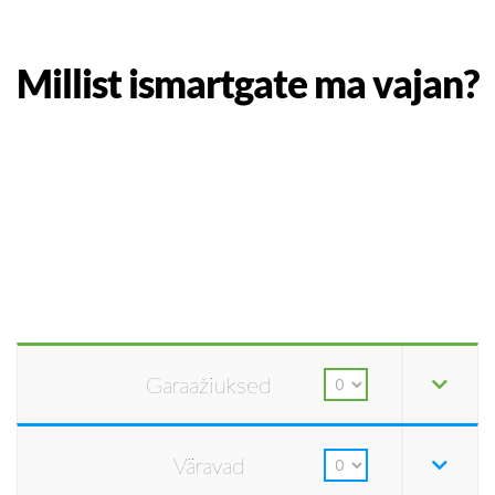
Millist ismartgate ma vajan?
Garaažiuksed
Väravad