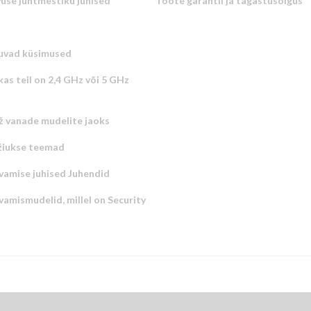
vuse juhtmestiku juhised
Toote garantii ja tagastusõigus
uvad küsimused
kas teil on 2,4 GHz või 5 GHz
ž vanade mudelite jaoks
žiukse teemad
vamise juhised Juhendid
amismudelid, millel on Security