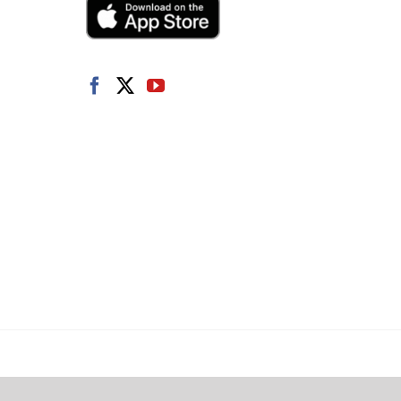
Portuguese
Latvian
Greek
Finnish
Hungarian
Turkish
Polish
Italian
Danish
Dutch
Swedish
Norwegian
German