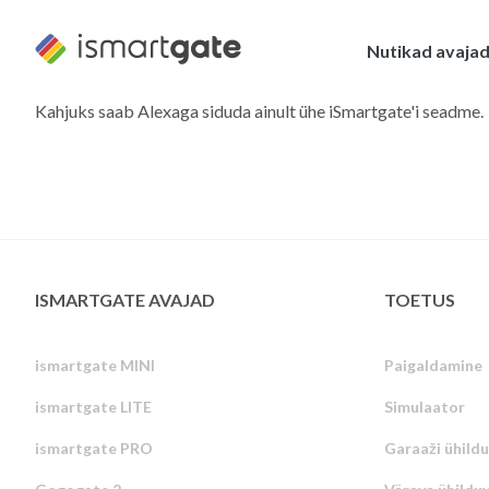
Skip
to
Nutikad avaja
content
Kahjuks saab Alexaga siduda ainult ühe iSmartgate'i seadme.
ISMARTGATE AVAJAD
TOETUS
ismartgate MINI
Paigaldamine
ismartgate LITE
Simulaator
ismartgate PRO
Garaaži ühild