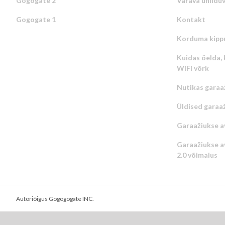
Gogogate 2
Värava ühildu
Gogogate 1
Kontakt
Korduma kipp
Kuidas öelda, 
WiFi võrk
Nutikas garaa
Üldised garaa
Garaažiukse a
Garaažiukse av
2.0 võimalus
Autoriõigus Gogogogate INC.