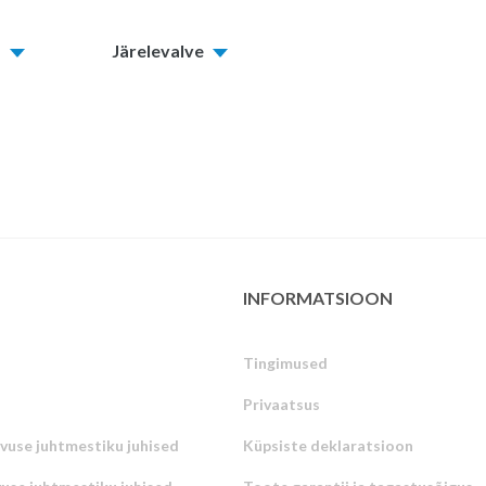
d
Järelevalve
INFORMATSIOON
Tingimused
Privaatsus
uvuse juhtmestiku juhised
Küpsiste deklaratsioon