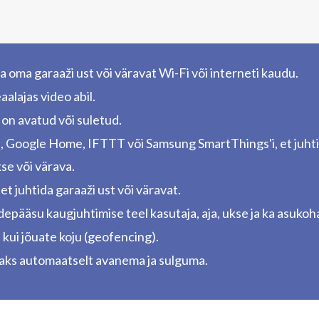
 oma garaaži ust või väravat Wi-Fi või interneti kaudu.
aalajas video abil.
v on avatud või suletud.
Google Home, IFTTT või Samsung SmartThings'i, et juhtida
kse või värava.
et juhtida garaaži ust või väravat.
pääsu kaugjuhtimise teel kasutaja, aja, ukse ja ka asukoha 
kui jõuate koju (geofencing).
peaks automaatselt avanema ja sulguma.