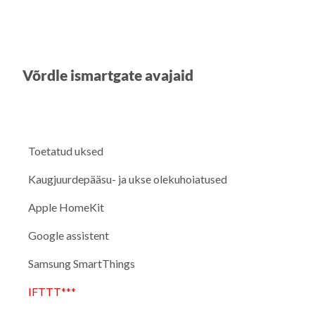
Võrdle ismartgate avajaid
Toetatud uksed
Kaugjuurdepääsu- ja ukse olekuhoiatused
Apple HomeKit
Google assistent
Samsung SmartThings
IFTTT***