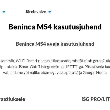
d
Järelevalve
Beninca MS4 kasutusjuhend
Beninca MS4 avaja kasutusjuhend
isatarvik, Wi-Fi-ühendusega nutikas seade, mis täiustab garaaži 
õpetatakse iSmartGate'i integreerimine IFTTT-ga. Pärast seda kuu
Vabandame võimalike ebamugavuste pärast) ja Google Home.
raažiuksele
iSG PRO/LIT