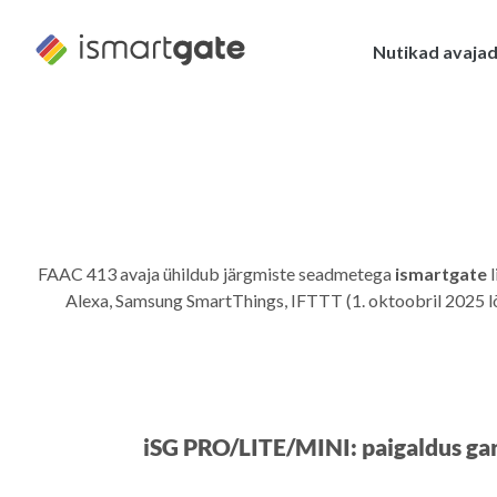
Skip
to
Nutikad avaja
content
FAAC 413 avaja ühildub järgmiste seadmetega
ismartgate
l
Alexa, Samsung SmartThings, IFTTT (1. oktoobril 2025 l
iSG PRO/LITE/MINI: paigaldus ga