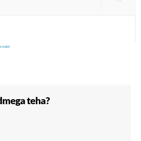
e.com
dmega teha?