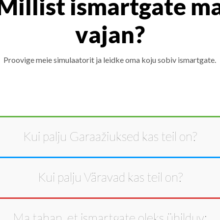
Millist ismartgate m
vajan?
Proovige meie simulaatorit ja leidke oma koju sobiv ismartgate.
Kui palju
Garaažiuksed
kas teil on?
Kui palju
Väravad
kas teil on?
Ma tahan, et ismartgate oleks ühilduv: