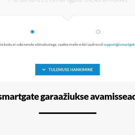
eie kodu ei sobi nende võimalustega, saatke meile e-kiri aadressil
support@ismartgat
TULEMUSE HANKIMINE
ismartgate garaažiukse avamissea