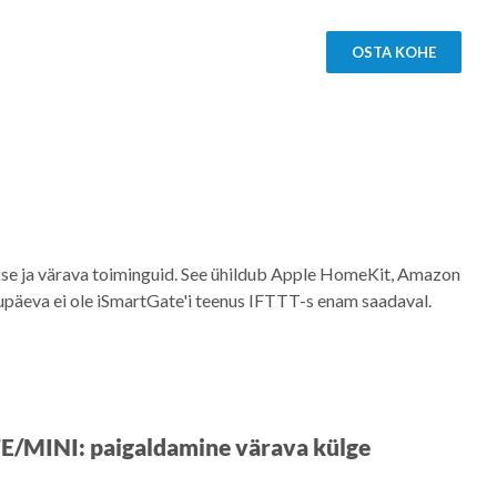
OSTA KOHE
ukse ja värava toiminguid. See ühildub Apple HomeKit, Amazon
päeva ei ole iSmartGate'i teenus IFTTT-s enam saadaval.
E/MINI: paigaldamine värava külge