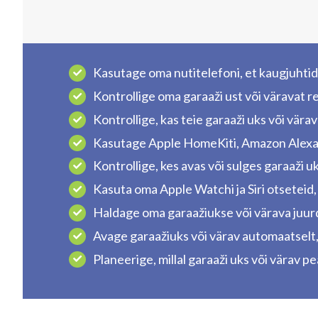
Kasutage oma nutitelefoni, et kaugjuhtida
Kontrollige oma garaaži ust või väravat re
Kontrollige, kas teie garaaži uks või vära
Kasutage Apple HomeKiti, Amazon Alexa, 
Kontrollige, kes avas või sulges garaaži u
Kasuta oma Apple Watchi ja Siri otseteid, 
Haldage oma garaažiukse või värava juurde
Avage garaažiuks või värav automaatselt, 
Planeerige, millal garaaži uks või värav 