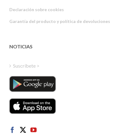
Russian
Declaración sobre cookies
Portuguese
Garantía del producto y política de devoluciones
Estonian
Latvian
Greek
NOTICIAS
Finnish
Hungarian
Suscríbete >
Turkish
Polish
Italian
Danish
Dutch
Swedish
Norwegian