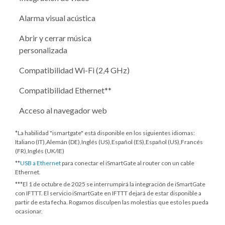
Alarma visual acústica
Abrir y cerrar música
personalizada
Compatibilidad Wi-Fi (2,4 GHz)
Compatibilidad Ethernet**
Acceso al navegador web
*La habilidad "ismartgate" está disponible en los siguientes idiomas:
Italiano (IT),Alemán (DE),Inglés (US),Español (ES),Español (US),Francés
(FR),Inglés (UK/IE)
**
USB a Ethernet
para conectar el iSmartGate al router con un cable
Ethernet.
***
El 1 de octubre de 2025
se interrumpirá la integración de iSmartGate
con IFTTT. El servicio iSmartGate en IFTTT dejará de estar disponible a
partir de esta fecha. Rogamos disculpen las molestias que esto les pueda
ocasionar.