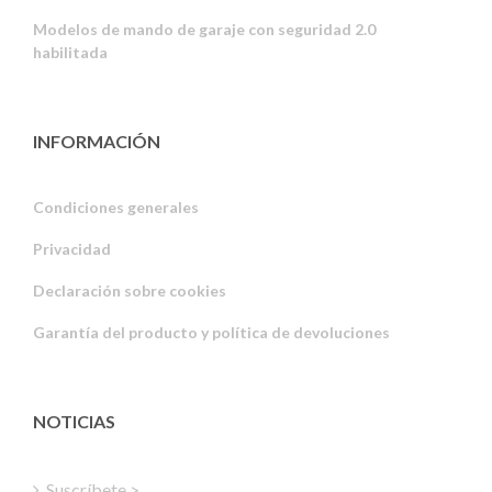
Modelos de mando de garaje con seguridad 2.0
habilitada
INFORMACIÓN
Condiciones generales
Privacidad
Russian
Declaración sobre cookies
Portuguese
Garantía del producto y política de devoluciones
Estonian
Latvian
Greek
NOTICIAS
Finnish
Hungarian
Suscríbete >