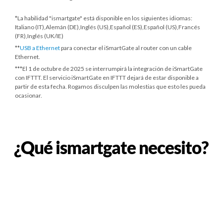
*La habilidad "ismartgate" está disponible en los siguientes idiomas:
Italiano (IT),Alemán (DE),Inglés (US),Español (ES),Español (US),Francés
(FR),Inglés (UK/IE)
**
USB a Ethernet
para conectar el iSmartGate al router con un cable
Ethernet.
***
El 1 de octubre de 2025
se interrumpirá la integración de iSmartGate
con IFTTT. El servicio iSmartGate en IFTTT dejará de estar disponible a
partir de esta fecha. Rogamos disculpen las molestias que esto les pueda
ocasionar.
¿Qué ismartgate necesito?