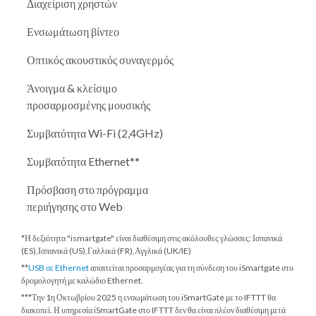
Διαχείριση χρηστών
Ενσωμάτωση βίντεο
Οπτικός ακουστικός συναγερμός
Άνοιγμα & κλείσιμο
προσαρμοσμένης μουσικής
Συμβατότητα Wi-Fi (2,4GHz)
Συμβατότητα Ethernet**
Πρόσβαση στο πρόγραμμα
περιήγησης στο Web
*Η δεξιότητα "ismartgate" είναι διαθέσιμη στις ακόλουθες γλώσσες: Ισπανικά
(ES),Ισπανικά (US),Γαλλικά (FR),Αγγλικά (UK/IE)
**
USB σε Ethernet
απαιτείται προσαρμογέας για τη σύνδεση του iSmartgate στο
δρομολογητή με καλώδιο Ethernet.
***
Την 1η Οκτωβρίου 2025
η ενσωμάτωση του iSmartGate με το IFTTT θα
διακοπεί. Η υπηρεσία iSmartGate στο IFTTT δεν θα είναι πλέον διαθέσιμη μετά