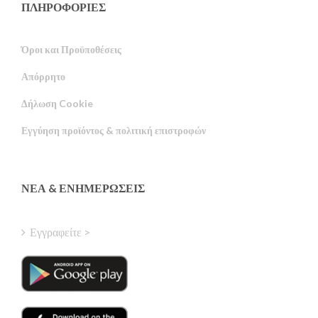
ΠΛΗΡΟΦΟΡΙΕΣ
Όροι και Προϋποθέσεις
Απόρρητο
Russian
Δήλωση Cookie
Portuguese
Εγγύηση προϊόντος & πολιτική επιστροφών
Estonian
Latvian
Finnish
ΝΈΑ & ΕΝΗΜΕΡΏΣΕΙΣ
Hungarian
Turkish
Εγγραφείτε >
Polish
Italian
Danish