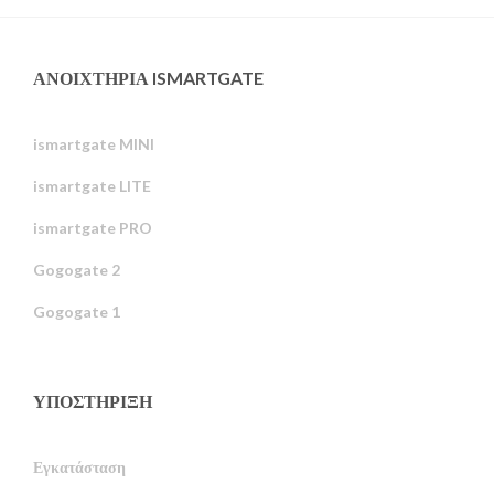
ΑΝΟΙΧΤΉΡΙΑ ISMARTGATE
ismartgate MINI
ismartgate LITE
ismartgate PRO
Gogogate 2
Gogogate 1
ΥΠΟΣΤΉΡΙΞΗ
Εγκατάσταση