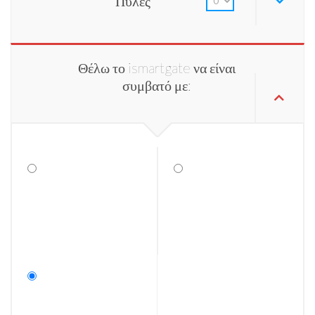
Πύλες
Θέλω το ismartgate να είναι
συμβατό με: