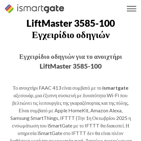
Μετάβαση
στο
περιεχόμενο
LiftMaster 3585-100
Εγχειρίδιο οδηγιών
Εγχειρίδιο οδηγιών για το ανοιχτήρι
LiftMaster 3585-100
Το ανοιχτήρι FAAC 413 είναι συμβατό με το
ismartgate
αξεσουάρ, μια έξυπνη συσκευή με δυνατότητα Wi-Fi που
βελτιώνει τις λειτουργίες της γκαραζόπορτας και της πύλης.
Είναι συμβατό με Apple HomeKit, Amazon Alexa,
Samsung SmartThings, IFTTT (Την 1η Οκτωβρίου 2025 η
ενσωμάτωση του iSmartGate με το IFTTT θα διακοπεί. Η
υπηρεσία iSmartGate στο IFTTT δεν θα είναι πλέον
διαθέσιμη μετά την ημερομηνία αυτή. Ζητούμε συγγνώμη για