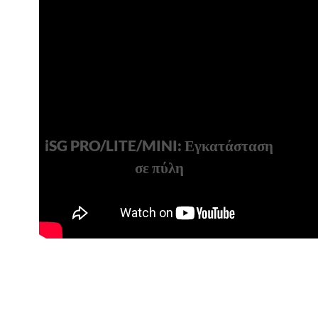
iSG PRO/LITE/MINI: Εγκατάσταση
σε πύλη