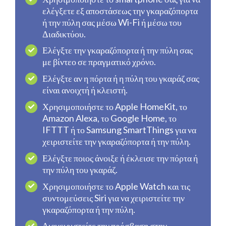
ελέγξετε εξ αποστάσεως την γκαραζόπορτα
ή την πύλη σας μέσω Wi-Fi ή μέσω του
Διαδικτύου.
Ελέγξτε την γκαραζόπορτα ή την πύλη σας
με βίντεο σε πραγματικό χρόνο.
Ελέγξτε αν η πόρτα ή η πύλη του γκαράζ σας
είναι ανοιχτή ή κλειστή.
Χρησιμοποιήστε το Apple HomeKit, το
Amazon Alexa, το Google Home, το
IFTTT ή το Samsung SmartThings για να
χειριστείτε την γκαραζόπορτα ή την πύλη.
Ελέγξτε ποιος άνοιξε ή έκλεισε την πόρτα ή
την πύλη του γκαράζ.
Χρησιμοποιήστε το Apple Watch και τις
συντομεύσεις Siri για να χειριστείτε την
γκαραζόπορτα ή την πύλη.
Διαχειριστείτε την πρόσβαση στην