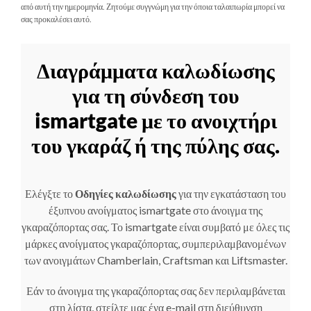
από αυτή την ημερομηνία. Ζητούμε συγγνώμη για την όποια ταλαιπωρία μπορεί να
σας προκαλέσει αυτό.
Διαγράμματα καλωδίωσης
για τη σύνδεση του
ismartgate με το ανοιχτήρι
του γκαράζ ή της πύλης σας.
Ελέγξτε το
Οδηγίες καλωδίωσης
για την εγκατάσταση του
έξυπνου ανοίγματος ismartgate στο άνοιγμα της
γκαραζόπορτας σας. Το ismartgate είναι συμβατό με όλες τις
μάρκες ανοίγματος γκαραζόπορτας, συμπεριλαμβανομένων
των ανοιγμάτων Chamberlain, Craftsman και Liftsmaster.
Εάν το άνοιγμα της γκαραζόπορτας σας δεν περιλαμβάνεται
στη λίστα, στείλτε μας ένα e-mail στη διεύθυνση