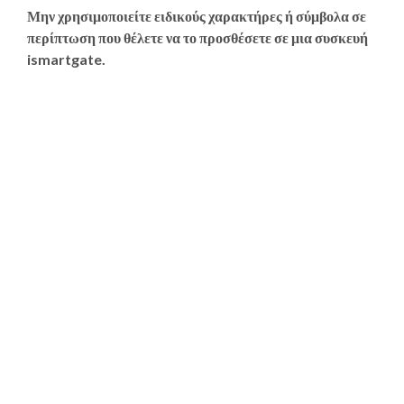
Μην χρησιμοποιείτε ειδικούς χαρακτήρες ή σύμβολα σε
περίπτωση που θέλετε να το προσθέσετε σε μια συσκευή
ismartgate.
Russian
Portuguese
Estonian
Latvian
Finnish