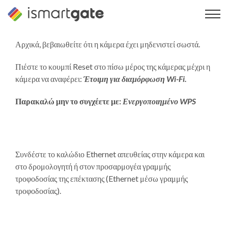
Μετάβαση
στο
περιεχόμενο
Αρχικά, βεβαιωθείτε ότι η κάμερα έχει μηδενιστεί σωστά.
Πιέστε το κουμπί Reset στο πίσω μέρος της κάμερας μέχρι η
κάμερα να αναφέρει:
Έτοιμη για διαμόρφωση Wi-Fi.
Παρακαλώ μην το συγχέετε με:
Ενεργοποιημένο WPS
Συνδέστε το καλώδιο Ethernet απευθείας στην κάμερα και
στο δρομολογητή ή στον προσαρμογέα γραμμής
τροφοδοσίας της επέκτασης (Ethernet μέσω γραμμής
τροφοδοσίας).