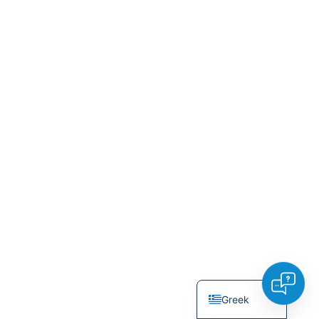
Hungarian
Turkish
Polish
Italian
Danish
Dutch
Swedish
Norwegian
German
French
Spanish
English
Greek