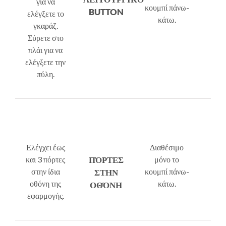
για να
κουμπί πάνω-
BUTTON
ελέγξετε το
κάτω.
γκαράζ.
Σύρετε στο
πλάι για να
ελέγξετε την
πύλη.
Ελέγχει έως
Διαθέσιμο
και 3 πόρτες
ΠΌΡΤΕΣ
μόνο το
στην ίδια
κουμπί πάνω-
ΣΤΗΝ
οθόνη της
κάτω.
ΟΘΌΝΗ
εφαρμογής.