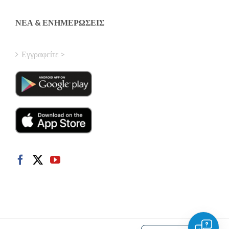
Latvian
Finnish
ΝΈΑ & ΕΝΗΜΕΡΏΣΕΙΣ
Hungarian
Turkish
Εγγραφείτε >
Polish
Italian
Danish
Dutch
Swedish
Norwegian
German
French
Spanish
English