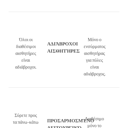
Όλοι οι
Μόνο ο
ΑΔΙΆΒΡΟΧΟΙ
διαθέσιμοι
ενσύρματος
ΑΙΣΘΗΤΉΡΕΣ
αισθητήρες
αισθητήρας
είναι
για πύλες
αδιάβροχοι.
είναι
αδιάβροχος.
Σύρετε προς
Διαθέσιμο
ΠΡΟΣΑΡΜΟΣΜΈΝΟ
τα πάνω-κάτω
μόνο το
ΛΕΙΤΟΥΡΓΙΚΌ