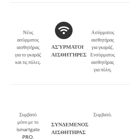
Νέος
Ασύρματος
ασύρματος
αισθητήρας
ΑΣΎΡΜΑΤΟΙ
αισθητήρας
για γκαράζ.
ΑΙΣΘΗΤΉΡΕΣ
για το γκαράζ
Ενσύρματος
και τις πύλες.
αισθητήρας
για πύλη.
Συμβατό
Συμβατό.
μόνο με το
ΣΥΝΔΕΜΕΝΟΣ
ismartgate
ΑΙΣΘΗΤΗΡΑΣ
PRO
.