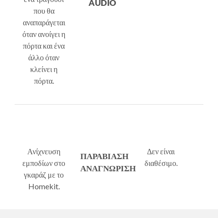
AUDIO
που θα
αναπαράγεται
όταν ανοίγει η
πόρτα και ένα
άλλο όταν
κλείνει η
πόρτα.
Ανίχνευση
Δεν είναι
ΠΑΡΑΒΙΑΣΗ
εμποδίων στο
διαθέσιμο.
ΑΝΑΓΝΩΡΙΣΗ
γκαράζ με το
Homekit.