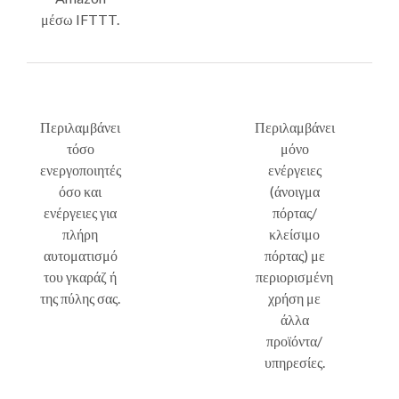
μέσω IFTTT.
Περιλαμβάνει
Περιλαμβάνει
τόσο
μόνο
ενεργοποιητές
ενέργειες
όσο και
(άνοιγμα
ενέργειες για
πόρτας/
πλήρη
κλείσιμο
αυτοματισμό
πόρτας) με
του γκαράζ ή
περιορισμένη
της πύλης σας.
χρήση με
άλλα
προϊόντα/
υπηρεσίες.