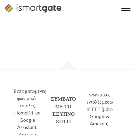
Μετάβαση
στο
περιεχόμενο
Ενσωματωμένες
Φωνητικές
φωνητικές
ΣΥΜΒΑΤΌ
εντολές μέσω
εντολές
ΜΕ ΤΟ
IFTTT (μόνο
HomeKit και
ΈΞΥΠΝΟ
Google &
Google
ΣΠΊΤΙ
Amazon).
Assistant.
Amazon