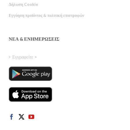
Δήλωση Cookie
Portuguese
Εγγύηση προϊόντος & πολιτική επιστροφών
Estonian
Latvian
Finnish
ΝΈΑ & ΕΝΗΜΕΡΏΣΕΙΣ
Hungarian
Turkish
Εγγραφείτε >
Polish
Italian
Danish
Dutch
Swedish
Norwegian
German