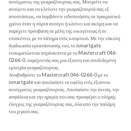
ανοίγματος της γκαραζόπορτας σας. Μπορείτε να
ανοίγετε και να κλείνετε την γκαραζόπορτά σας εξ
αποστάσεως, να λαμβάνετε ειδοποιήσεις σε πραγματικό
χρόνο όταν η πόρτα ανοίγει ή κλείνει και ακόμη και να
παρέχετε πρόσβαση σε μέλη της οικογένειας ή σε
επισκέπτες με το πάτημα ενός κουμπιού. Με την εύκολη
διαδικασία εγκατάστασής του, το ismartgate
ενσωματώνεται απρόσκοπτα με το Mastercraft 046-
0266-0, παρέχοντάς σας μια έξυπνη και συνδεδεμένη
εμπειρία γκαραζόπορτας.
Αναβαθμίστε το Mastercraft 046-0266-0 με το
ismartgate και απολαύστε τα οφέλη ενός έξυπνου
ανοίγματος γκαραζόπορτας. Απολαύστε την άνεση, την
ασφάλεια και την ηρεμία που σας προσφέρει ο πλήρης
έλεγχος της γκαραζόπορτας σας, όλα από την παλάμη
του χεριού σας.