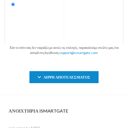
Εάν το σπίτι σας δεν ταιριάζει με αυτές τις επιλογές, παρακαλούμε στείλτε μας ένα
email στη διεύθυνση
support@ismartgate.com
ΛΉΨΗ ΑΠΟΤΕΛΈΣΜΑΤΟΣ
ΑΝΟΙΧΤΉΡΙΑ ISMARTGATE
ismartgate MINI