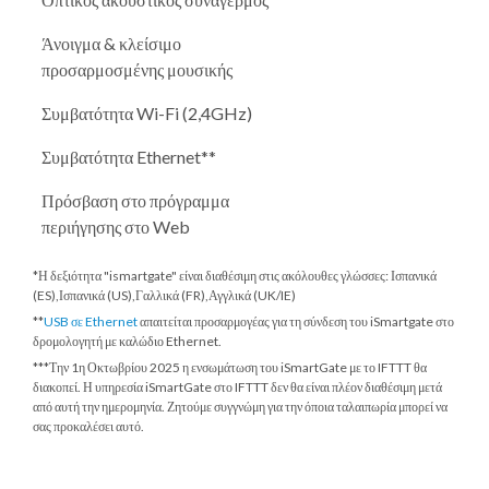
Άνοιγμα & κλείσιμο
προσαρμοσμένης μουσικής
Συμβατότητα Wi-Fi (2,4GHz)
Συμβατότητα Ethernet**
Πρόσβαση στο πρόγραμμα
περιήγησης στο Web
*Η δεξιότητα "ismartgate" είναι διαθέσιμη στις ακόλουθες γλώσσες: Ισπανικά
(ES),Ισπανικά (US),Γαλλικά (FR),Αγγλικά (UK/IE)
**
USB σε Ethernet
απαιτείται προσαρμογέας για τη σύνδεση του iSmartgate στο
δρομολογητή με καλώδιο Ethernet.
***
Την 1η Οκτωβρίου 2025
η ενσωμάτωση του iSmartGate με το IFTTT θα
διακοπεί. Η υπηρεσία iSmartGate στο IFTTT δεν θα είναι πλέον διαθέσιμη μετά
από αυτή την ημερομηνία. Ζητούμε συγγνώμη για την όποια ταλαιπωρία μπορεί να
σας προκαλέσει αυτό.