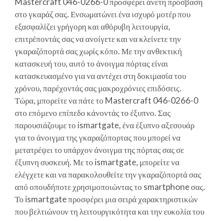
Mastercraft 046-0266-0 προσφέρει άνετη πρόσβαση
στο γκαράζ σας. Ενσωματώνει ένα ισχυρό μοτέρ που
εξασφαλίζει γρήγορη και αθόρυβη λειτουργία,
επιτρέποντάς σας να ανοίγετε και να κλείνετε την
γκαραζόπορτά σας χωρίς κόπο. Με την ανθεκτική
κατασκευή του, αυτό το άνοιγμα πόρτας είναι
κατασκευασμένο για να αντέχει στη δοκιμασία του
χρόνου, παρέχοντάς σας μακροχρόνιες επιδόσεις.
Τώρα, μπορείτε να πάτε το Mastercraft 046-0266-0
στο επόμενο επίπεδο κάνοντάς το έξυπνο. Σας
παρουσιάζουμε το ismartgate, ένα έξυπνο αξεσουάρ
για το άνοιγμα της γκαραζόπορτας που μπορεί να
μετατρέψει το υπάρχον άνοιγμα της πόρτας σας σε
έξυπνη συσκευή. Με το ismartgate, μπορείτε να
ελέγχετε και να παρακολουθείτε την γκαραζόπορτά σας
από οπουδήποτε χρησιμοποιώντας το smartphone σας.
Το ismartgate προσφέρει μια σειρά χαρακτηριστικών
που βελτιώνουν τη λειτουργικότητα και την ευκολία του