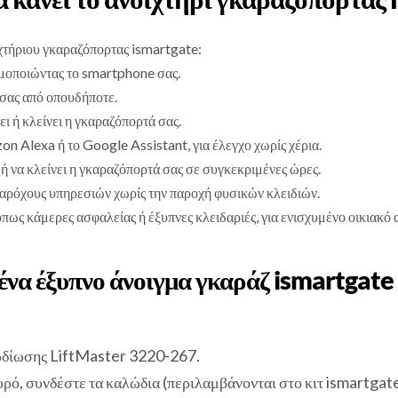
χτήριου γκαραζόπορτας ismartgate:
μοποιώντας το smartphone σας.
σας από οπουδήποτε.
ι ή κλείνει η γκαραζόπορτά σας.
 Alexa ή το Google Assistant, για έλεγχο χωρίς χέρια.
ή να κλείνει η γκαραζόπορτά σας σε συγκεκριμένες ώρες.
αρόχους υπηρεσιών χωρίς την παροχή φυσικών κλειδιών.
πως κάμερες ασφαλείας ή έξυπνες κλειδαριές, για ενισχυμένο οικιακό
να έξυπνο άνοιγμα γκαράζ ismartgate 
λωδίωσης LiftMaster 3220-267.
ρό, συνδέστε τα καλώδια (περιλαμβάνονται στο κιτ ismartgate