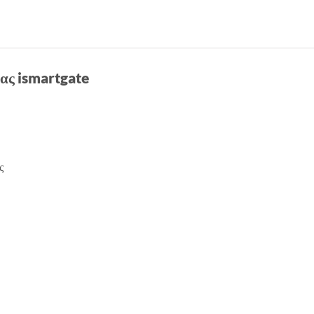
ας ismartgate
ς