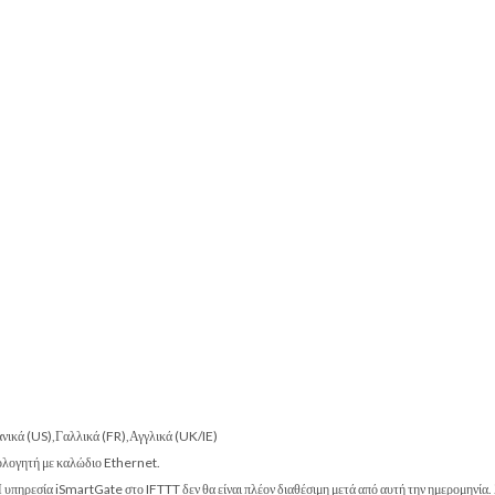
πανικά (US),Γαλλικά (FR),Αγγλικά (UK/IE)
μολογητή με καλώδιο Ethernet.
υπηρεσία iSmartGate στο IFTTT δεν θα είναι πλέον διαθέσιμη μετά από αυτή την ημερομηνία. 