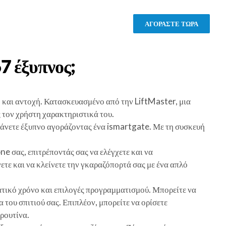
ΑΓΟΡΑΣΤΕ ΤΩΡΑ
67
έξυπνος;
 και αντοχή. Κατασκευασμένο από την LiftMaster, μια
ς τον χρήστη χαρακτηριστικά του.
 κάνετε έξυπνο αγοράζοντας ένα ismartgate. Με τη συσκευή
e σας, επιτρέποντάς σας να ελέγχετε και να
γετε και να κλείνετε την γκαραζόπορτά σας με ένα απλό
ματικό χρόνο και επιλογές προγραμματισμού. Μπορείτε να
 του σπιτιού σας. Επιπλέον, μπορείτε να ορίσετε
ρουτίνα.