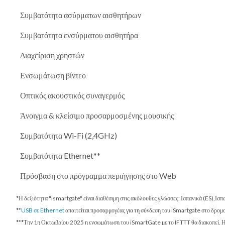
Συμβατότητα ασύρματων αισθητήρων
Συμβατότητα ενσύρματου αισθητήρα
Διαχείριση χρηστών
Ενσωμάτωση βίντεο
Οπτικός ακουστικός συναγερμός
Άνοιγμα & κλείσιμο προσαρμοσμένης μουσικής
Συμβατότητα Wi-Fi (2,4GHz)
Συμβατότητα Ethernet**
Πρόσβαση στο πρόγραμμα περιήγησης στο Web
*Η δεξιότητα "ismartgate" είναι διαθέσιμη στις ακόλουθες γλώσσες: Ισπανικά (ES),Ισ
**
USB σε Ethernet
απαιτείται προσαρμογέας για τη σύνδεση του iSmartgate στο δρο
***
Την 1η Οκτωβρίου 2025
η ενσωμάτωση του iSmartGate με το IFTTT θα διακοπεί. Η 