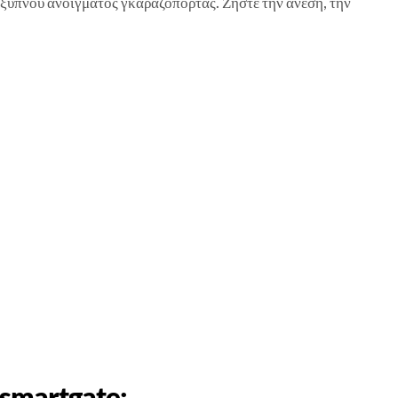
έξυπνου ανοίγματος γκαραζόπορτας. Ζήστε την άνεση, την
 ismartgate;