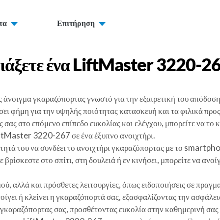
τα
Επιτήρηση
ιάξετε ένα
LiftMaster 3220-2
ς άνοιγμα γκαραζόπορτας γνωστό για την εξαιρετική του απόδοση
σει φήμη για την υψηλής ποιότητας κατασκευή και τα φιλικά προ
 σας στο επόμενο επίπεδο ευκολίας και ελέγχου, μπορείτε να το
iftMaster 3220-267 σε ένα έξυπνο ανοιχτήρι.
τητά του να συνδέει το ανοιχτήρι γκαραζόπορτας με το smartphon
ρίσκεστε στο σπίτι, στη δουλειά ή εν κινήσει, μπορείτε να ανοί
ού, αλλά και πρόσθετες λειτουργίες, όπως ειδοποιήσεις σε πραγ
ίγει ή κλείνει η γκαραζόπορτά σας, εξασφαλίζοντας την ασφάλεια
ς γκαραζόπορτας σας, προσθέτοντας ευκολία στην καθημερινή σας 