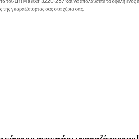
ητα του LiftMaster 3220-267 και να απολαύσετε τα οφέλη ενός 
ς της γκαραζόπορτας σας στα χέρια σας.
α κάνει το ανοιχτήρι γκαραζόπορτας