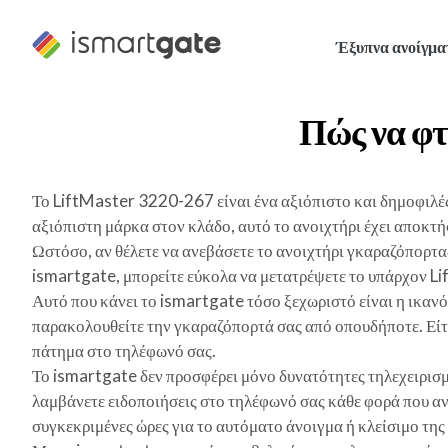
Μετάβαση
στο
Έξυπνα ανοίγμα
περιεχόμενο
Πώς να φτ
Το LiftMaster 3220-267 είναι ένα αξιόπιστο και δημοφιλέ
αξιόπιστη μάρκα στον κλάδο, αυτό το ανοιχτήρι έχει αποκτή
Ωστόσο, αν θέλετε να ανεβάσετε το ανοιχτήρι γκαραζόπορτας
ismartgate, μπορείτε εύκολα να μετατρέψετε το υπάρχον L
Αυτό που κάνει το ismartgate τόσο ξεχωριστό είναι η ικανό
παρακολουθείτε την γκαραζόπορτά σας από οπουδήποτε. Είτε β
πάτημα στο τηλέφωνό σας.
Το ismartgate δεν προσφέρει μόνο δυνατότητες τηλεχειρισμ
λαμβάνετε ειδοποιήσεις στο τηλέφωνό σας κάθε φορά που ανο
συγκεκριμένες ώρες για το αυτόματο άνοιγμα ή κλείσιμο τη