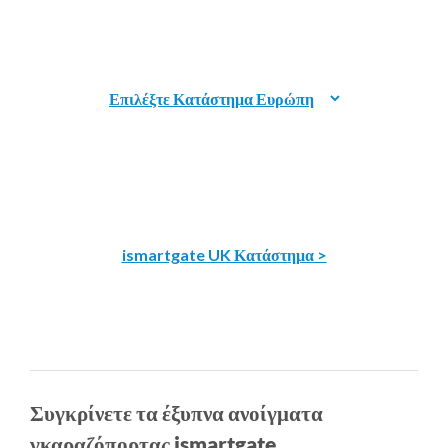
ismartgate UK Κατάστημα >
Συγκρίνετε τα έξυπνα ανοίγματα
γκαραζόπορτας ismartgate