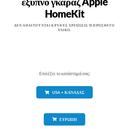
έξυπνο γκαράζ Apple
HomeKit
ΔΕΝ ΑΠΑΙΤΟΎΝΤΑΙ ΚΡΥΦΈΣ ΧΡΕΏΣΕΙΣ Ή ΠΡΌΣΘΕΤΟ
ΥΛΙΚΌ.
Επιλέξτε το κατάστημά σας:
USA + ΚΑΝΑΔΆΣ
ΕΥΡΏΠΗ