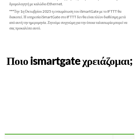
δρομολογητή με καλώδιο Ethernet.
***
Την 1η Οκτωβρίου 2025
η ενσωμάτωση του iSmartGate με το IFTTT θα
διακοπεί. Η υπηρεσία iSmartGate στο IFTTT δεν θα είναι πλέον διαθέσιμη μετά
από αυτή την ημερομηνία. Ζητούμε συγγνώμη για την όποια ταλαιπωρία μπορεί να
σας προκαλέσει αυτό.
Ποιο ismartgate χρειάζομαι;