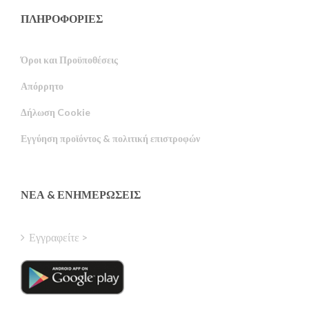
ΠΛΗΡΟΦΟΡΙΕΣ
Όροι και Προϋποθέσεις
Απόρρητο
Russian
Δήλωση Cookie
Portuguese
Εγγύηση προϊόντος & πολιτική επιστροφών
Estonian
Latvian
Finnish
ΝΈΑ & ΕΝΗΜΕΡΏΣΕΙΣ
Hungarian
Turkish
Εγγραφείτε >
Polish
Italian
Danish