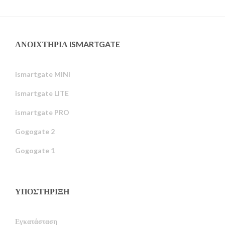
ΑΝΟΙΧΤΉΡΙΑ ISMARTGATE
ismartgate MINI
ismartgate LITE
ismartgate PRO
Gogogate 2
Gogogate 1
ΥΠΟΣΤΉΡΙΞΗ
Εγκατάσταση