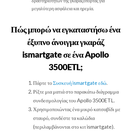
δραστηριοτήτων της γκαραζόπορτας για
μεγαλύτερη ασφάλεια και ηρεμία.
Πώς μπορώ να εγκαταστήσω ένα
έξυπνο άνοιγμα γκαράζ
ismartgate σε ένα Apollo
3500ETL;
Πάρτε το
Συσκευή ismartgate εδώ
.
Ρίξτε μια ματιά στο παρακάτω διάγραμμα
συνδεσμολογίας του Apollo 3500ETL.
Χρησιμοποιώντας ένα μικρό κατσαβίδι με
σταυρό, συνδέστε τα καλώδια
(περιλαμβάνονται στο κιτ ismartgate).