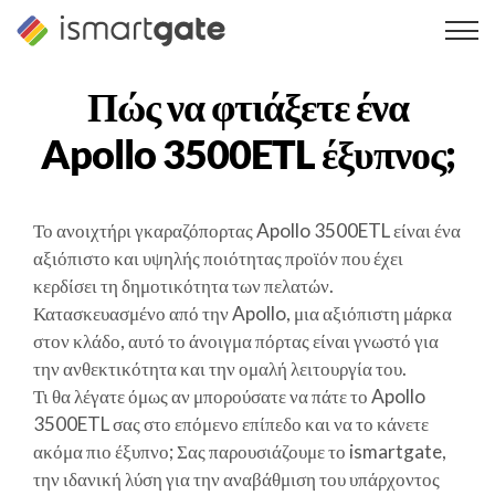
Μετάβαση
στο
περιεχόμενο
Πώς να φτιάξετε ένα
Apollo 3500ETL
έξυπνος;
Το ανοιχτήρι γκαραζόπορτας Apollo 3500ETL είναι ένα
αξιόπιστο και υψηλής ποιότητας προϊόν που έχει
κερδίσει τη δημοτικότητα των πελατών.
Κατασκευασμένο από την Apollo, μια αξιόπιστη μάρκα
στον κλάδο, αυτό το άνοιγμα πόρτας είναι γνωστό για
την ανθεκτικότητα και την ομαλή λειτουργία του.
Τι θα λέγατε όμως αν μπορούσατε να πάτε το Apollo
3500ETL σας στο επόμενο επίπεδο και να το κάνετε
ακόμα πιο έξυπνο; Σας παρουσιάζουμε το ismartgate,
την ιδανική λύση για την αναβάθμιση του υπάρχοντος