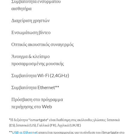
Συμβατότητα ενσύρματου
αισθητήρα
Διαχείριση χρηστών
Ενσωμάτωση βίντεο
Οπτικός ακουστικός συναγερμός
Άνοιγμα & κλείσιμο
προσαρμοσμένης μουσικής
Συμβατότητα Wi-Fi (2,4GHz)
Συμβατότητα Ethernet**
Πρόσβαση στο πρόγραμμα
περιήγησης στο Web
*Η δεξιότητα "ismartgate" είναι διαθέσιμη στις ακόλουθες γλώσσες: Ισπανικά
(ES),Ισπανικά (US),Γαλλικά (FR),Αγγλικά (UK/IE)
**
USB σε Ethernet
απαιτείται προσαρμογέας για τη σύνδεση του iSmartgate στο