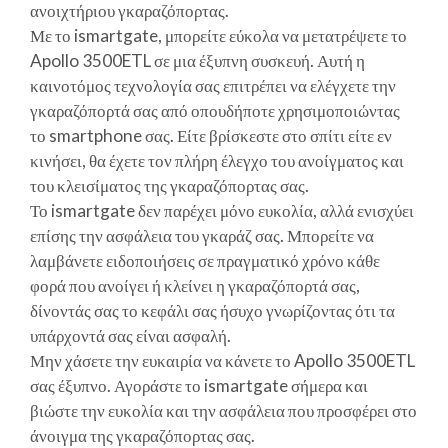
ανοιχτήριου γκαραζόπορτας.
Με το ismartgate, μπορείτε εύκολα να μετατρέψετε το
Apollo 3500ETL σε μια έξυπνη συσκευή. Αυτή η
καινοτόμος τεχνολογία σας επιτρέπει να ελέγχετε την
γκαραζόπορτά σας από οπουδήποτε χρησιμοποιώντας
το smartphone σας. Είτε βρίσκεστε στο σπίτι είτε εν
κινήσει, θα έχετε τον πλήρη έλεγχο του ανοίγματος και
του κλεισίματος της γκαραζόπορτας σας.
Το ismartgate δεν παρέχει μόνο ευκολία, αλλά ενισχύει
επίσης την ασφάλεια του γκαράζ σας. Μπορείτε να
λαμβάνετε ειδοποιήσεις σε πραγματικό χρόνο κάθε
φορά που ανοίγει ή κλείνει η γκαραζόπορτά σας,
δίνοντάς σας το κεφάλι σας ήσυχο γνωρίζοντας ότι τα
υπάρχοντά σας είναι ασφαλή.
Μην χάσετε την ευκαιρία να κάνετε το Apollo 3500ETL
σας έξυπνο. Αγοράστε το ismartgate σήμερα και
βιώστε την ευκολία και την ασφάλεια που προσφέρει στο
άνοιγμα της γκαραζόπορτας σας.