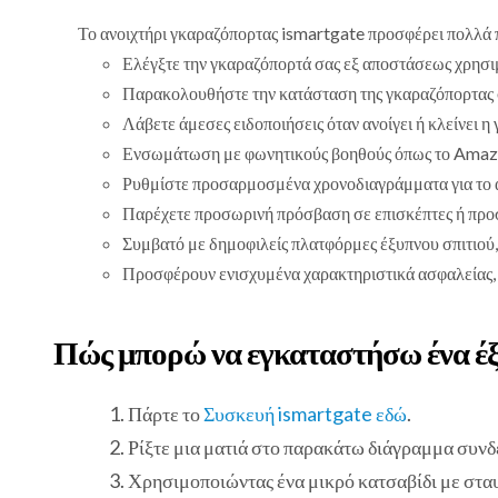
Το ανοιχτήρι γκαραζόπορτας ismartgate προσφέρει πολλά
Ελέγξτε την γκαραζόπορτά σας εξ αποστάσεως χρησι
Παρακολουθήστε την κατάσταση της γκαραζόπορτας 
Λάβετε άμεσες ειδοποιήσεις όταν ανοίγει ή κλείνει η
Ενσωμάτωση με φωνητικούς βοηθούς όπως το Amazon 
Ρυθμίστε προσαρμοσμένα χρονοδιαγράμματα για το α
Παρέχετε προσωρινή πρόσβαση σε επισκέπτες ή προ
Συμβατό με δημοφιλείς πλατφόρμες έξυπνου σπιτιο
Προσφέρουν ενισχυμένα χαρακτηριστικά ασφαλείας, 
Πώς μπορώ να εγκαταστήσω ένα έξ
Πάρτε το
Συσκευή ismartgate εδώ
.
Ρίξτε μια ματιά στο παρακάτω διάγραμμα συ
Χρησιμοποιώντας ένα μικρό κατσαβίδι με σταυ