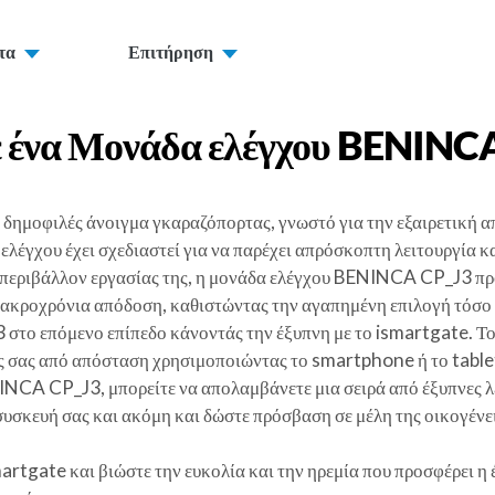
τα
Επιτήρηση
 ένα
Μονάδα ελέγχου BENINC
δημοφιλές άνοιγμα γκαραζόπορτας, γνωστό για την εξαιρετική 
λέγχου έχει σχεδιαστεί για να παρέχει απρόσκοπτη λειτουργία 
η περιβάλλον εργασίας της, η μονάδα ελέγχου BENINCA CP_J3 προσ
μακροχρόνια απόδοση, καθιστώντας την αγαπημένη επιλογή τόσο τ
το επόμενο επίπεδο κάνοντάς την έξυπνη με το ismartgate. Το 
ας σας από απόσταση χρησιμοποιώντας το smartphone ή το table
CA CP_J3, μπορείτε να απολαμβάνετε μια σειρά από έξυπνες λει
συσκευή σας και ακόμη και δώστε πρόσβαση σε μέλη της οικογένε
gate και βιώστε την ευκολία και την ηρεμία που προσφέρει η έ