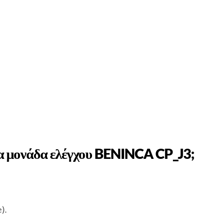
ια μονάδα ελέγχου BENINCA CP_J3;
).