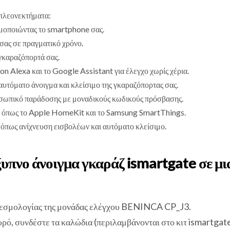
 πλεονεκτήματα:
μοποιώντας το smartphone σας.
σας σε πραγματικό χρόνο.
 γκαραζόπορτά σας.
Alexa και το Google Assistant για έλεγχο χωρίς χέρια.
υτόματο άνοιγμα και κλείσιμο της γκαραζόπορτας σας.
σωπικό παράδοσης με μοναδικούς κωδικούς πρόσβασης.
ύ, όπως το Apple HomeKit και το Samsung SmartThings.
όπως ανίχνευση εισβολέων και αυτόματο κλείσιμο.
υπνο άνοιγμα γκαράζ ismartgate σε μ
νδεσμολογίας της μονάδας ελέγχου BENINCA CP_J3.
ρό, συνδέστε τα καλώδια (περιλαμβάνονται στο κιτ ismartgate