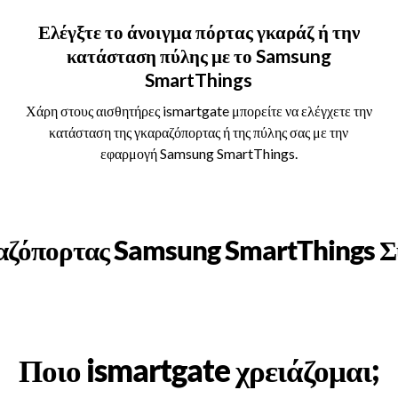
Ελέγξτε το άνοιγμα πόρτας γκαράζ ή την
κατάσταση πύλης με το Samsung
SmartThings
Χάρη στους αισθητήρες ismartgate μπορείτε να ελέγχετε την
κατάσταση της γκαραζόπορτας ή της πύλης σας με την
εφαρμογή Samsung SmartThings.
αζόπορτας Samsung SmartThings Σ
Ποιο ismartgate χρειάζομαι;