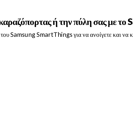
γκαραζόπορτας ή την πύλη σας με τ
του Samsung SmartThings για να ανοίγετε και να κλ