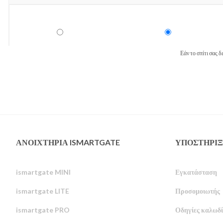
Εάν το σπίτι σας δ
ΑΝΟΙΧΤΉΡΙΑ ISMARTGATE
ΥΠΟΣΤΉΡΙ
ismartgate MINI
Εγκατάσταση
ismartgate LITE
Προσομοιωτής
ismartgate PRO
Οδηγίες καλωδ