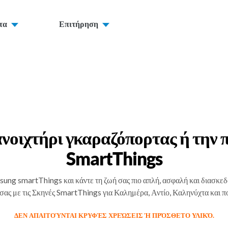
τα
Επιτήρηση
 ανοιχτήρι γκαραζόπορτας ή την
SmartThings
ng smartThings και κάντε τη ζωή σας πιο απλή, ασφαλή και διασκεδα
σας με τις Σκηνές SmartThings για Καλημέρα, Αντίο, Καληνύχτα και π
ΔΕΝ ΑΠΑΙΤΟΎΝΤΑΙ ΚΡΥΦΈΣ ΧΡΕΏΣΕΙΣ Ή ΠΡΌΣΘΕΤΟ ΥΛΙΚΌ.