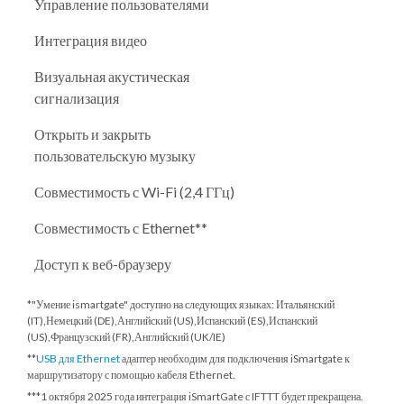
Управление пользователями
Интеграция видео
Визуальная акустическая
сигнализация
Открыть и закрыть
пользовательскую музыку
Совместимость с Wi-Fi (2,4 ГГц)
Совместимость с Ethernet**
Доступ к веб-браузеру
*"Умение ismartgate" доступно на следующих языках: Итальянский
(IT),Немецкий (DE),Английский (US),Испанский (ES),Испанский
(US),Французский (FR),Английский (UK/IE)
**
USB для Ethernet
адаптер необходим для подключения iSmartgate к
маршрутизатору с помощью кабеля Ethernet.
***
1 октября 2025 года
интеграция iSmartGate с IFTTT будет прекращена.