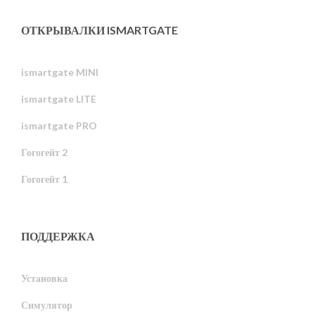
ОТКРЫВАЛКИ ISMARTGATE
ismartgate MINI
ismartgate LITE
ismartgate PRO
Гогогейт 2
Гогогейт 1
ПОДДЕРЖКА
Установка
Симулятор