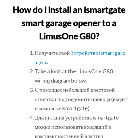
How do I install an ismartgate
smart garage opener to a
LimusOne G80?
Получите свой
Устройство ismartgate
здесь
.
Take a look at the LimusOne G80
wiring diagram below.
С помощью небольшой крестовой
отвертки подсоедините провода (входят
в комплект ismartgate).
Для питания устройства ismartgate
можно использовать входящий в
комплект настенный адаптер