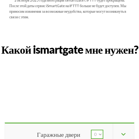
***
1 октября 2025 года
интеграция iSmartGate с IFTTT будет прекращена.
После этой даты сервис iSmartGate на IFTTT больше не будет доступен. Мы
приносим извинения за возможные неудобства, которые могут возникнуть в
связи с этим.
Какой ismartgate мне нужен?
Гаражные двери