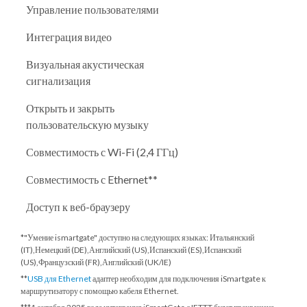
Управление пользователями
Интеграция видео
Визуальная акустическая
сигнализация
Открыть и закрыть
пользовательскую музыку
Совместимость с Wi-Fi (2,4 ГГц)
Совместимость с Ethernet**
Доступ к веб-браузеру
*"Умение ismartgate" доступно на следующих языках: Итальянский
(IT),Немецкий (DE),Английский (US),Испанский (ES),Испанский
(US),Французский (FR),Английский (UK/IE)
**
USB для Ethernet
адаптер необходим для подключения iSmartgate к
маршрутизатору с помощью кабеля Ethernet.