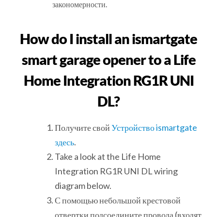
закономерности.
How do I install an ismartgate
smart garage opener to a Life
Home Integration RG1R UNI
DL?
Получите свой
Устройство ismartgate
здесь
.
Take a look at the Life Home
Integration RG1R UNI DL wiring
diagram below.
С помощью небольшой крестовой
отвертки подсоедините провода (входят