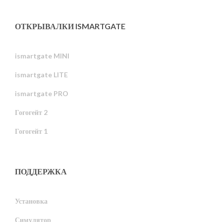
ОТКРЫВАЛКИ ISMARTGATE
ismartgate MINI
ismartgate LITE
ismartgate PRO
Гогогейт 2
Гогогейт 1
ПОДДЕРЖКА
Установка
Симулятор