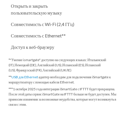
Открыть и закрыть
пользовательскую музыку
Совместимость с Wi-Fi (2,4 ГГц)
Совместимость с Ethernet**
Доступ к веб-браузеру
*"Умение ismartgate" доступно на следующих языках: Итальянский
(IT),Немецкий (DE),Английский (US),Испанский (ES),Испанский
(US),Французский (FR),Английский (UK/IE)
**
USB для Ethernet
адаптер необходим для подключения iSmartgate к
маршрутизатору с помощью кабеля Ethernet.
***
1 октября 2025 года
интеграция iSmartGate с IFTTT будет прекращена.
После этой даты сервис iSmartGate на IFTTT больше не будет доступен. Мы
приносим извинения за возможные неудобства, которые могут возникнуть в
связи с этим.