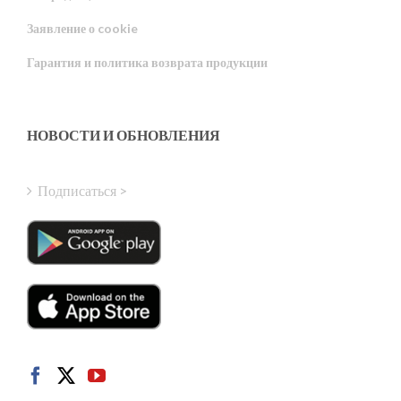
Portuguese
Заявление о cookie
Estonian
Гарантия и политика возврата продукции
Latvian
Greek
Finnish
НОВОСТИ И ОБНОВЛЕНИЯ
Hungarian
Turkish
Подписаться >
Polish
Italian
Danish
Dutch
Swedish
Norwegian
German