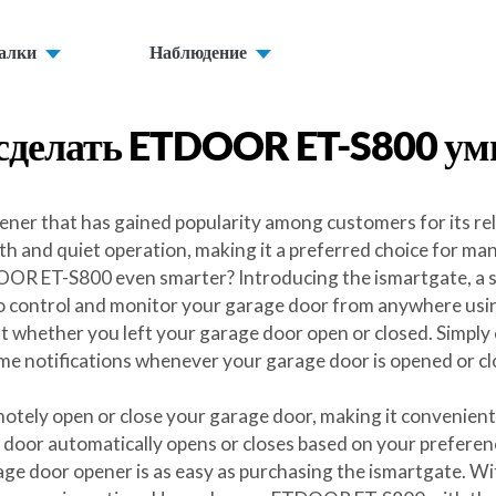
алки
Наблюдение
сделать
ETDOOR ET-S800
ум
er that has gained popularity among customers for its reli
ooth and quiet operation, making it a preferred choice for 
OOR ET-S800 even smarter? Introducing the ismartgate, a s
o control and monitor your garage door from anywhere usi
t whether you left your garage door open or closed. Simply
time notifications whenever your garage door is opened or c
emotely open or close your garage door, making it convenien
 door automatically opens or closes based on your preferen
oor opener is as easy as purchasing the ismartgate. With i