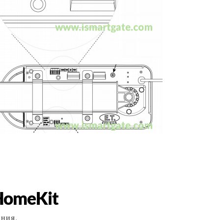
HomeKit
НИЯ.