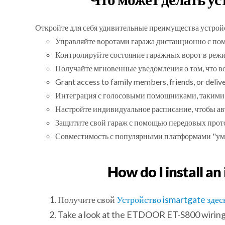
Откройте для себя удивительные преимущества устрой
Управляйте воротами гаража дистанционно с по
Контролируйте состояние гаражных ворот в режи
Получайте мгновенные уведомления о том, что в
Grant access to family members, friends, or delive
Интеграция с голосовыми помощниками, такими к
Настройте индивидуальное расписание, чтобы ав
Защитите свой гараж с помощью передовых прот
Совместимость с популярными платформами "умн
How do I install a
Получите свой
Устройство ismartgate здес
Take a look at the ETDOOR ET-S800 wiring