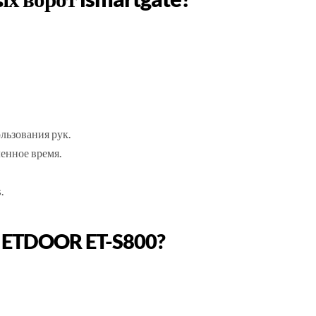
льзования рук.
енное время.
.
o a ETDOOR ET-S800?