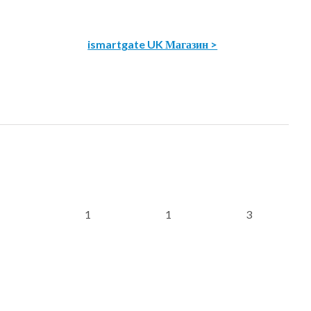
ismartgate UK Магазин >
1
1
3