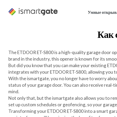
Перейти
к
Умные открыв
содержанию
Как 
The ETDOOR ET-S800 is a high-quality garage door open
brand in the industry, this opener is known for its sm
But did you know that you can make your existing ETD
integrates with your ETDOOR ET-S800, allowing you t
With the ismartgate, you no longer have to worry abou
status of your garage door. You can also receive real-
mind.
Not only that, but the ismartgate also allows you to r
set up custom schedules or geofencing, so your garage
Transforming your ETDOOR ET-S800 into a smart garage d