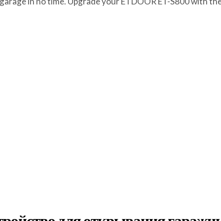
mart garage in no time. Upgrade your ETDOOR ET-S800 with t
стройство для открывания гаражны