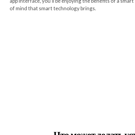
app interface, you'll be enjoying the benefits of a s
of mind that smart technology brings.
Что может делать у