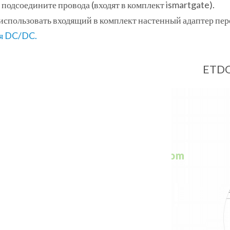
одсоедините провода (входят в комплект ismartgate).
спользовать входящий в комплект настенный адаптер перем
ия DC/DC.
ETDO