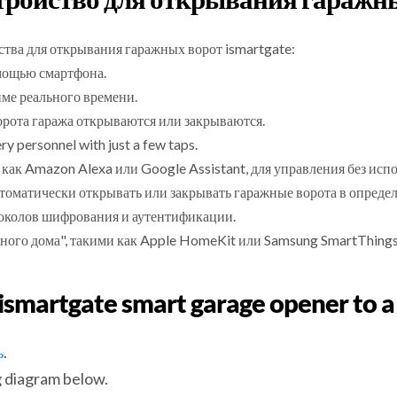
ства для открывания гаражных ворот ismartgate:
мощью смартфона.
ме реального времени.
орота гаража открываются или закрываются.
ry personnel with just a few taps.
ак Amazon Alexa или Google Assistant, для управления без испо
томатически открывать или закрывать гаражные ворота в определ
околов шифрования и аутентификации.
ого дома", такими как Apple HomeKit или Samsung SmartThings
n ismartgate smart garage opener t
ь
.
 diagram below.