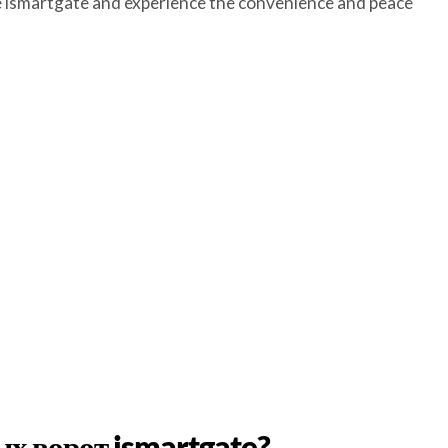
he ismartgate and experience the convenience and peace
х ворот ismartgate?