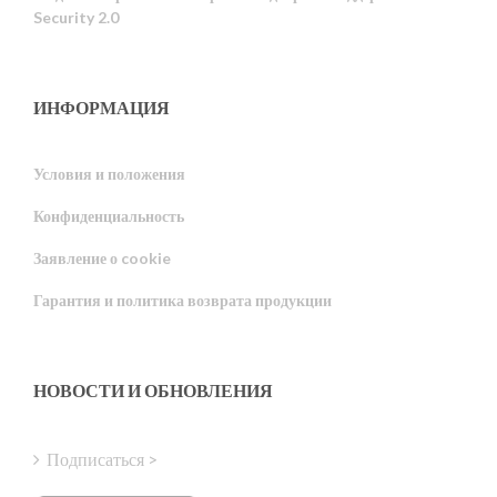
Security 2.0
ИНФОРМАЦИЯ
Условия и положения
Конфиденциальность
Portuguese
Заявление о cookie
Estonian
Гарантия и политика возврата продукции
Latvian
Greek
Finnish
НОВОСТИ И ОБНОВЛЕНИЯ
Hungarian
Turkish
Подписаться >
Polish