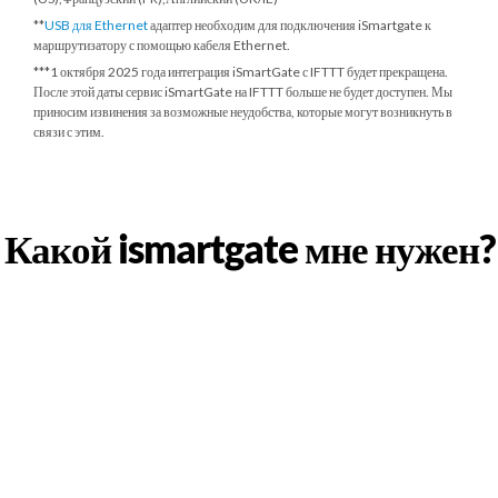
**
USB для Ethernet
адаптер необходим для подключения iSmartgate к
маршрутизатору с помощью кабеля Ethernet.
***
1 октября 2025 года
интеграция iSmartGate с IFTTT будет прекращена.
После этой даты сервис iSmartGate на IFTTT больше не будет доступен. Мы
приносим извинения за возможные неудобства, которые могут возникнуть в
связи с этим.
Какой ismartgate мне нужен?