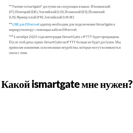
*"Умение ismartgate" доступно на следующих языках: Итальянский
(IT),Немецкий (DE),Английский (US),Испанский (ES),Испанский
(US),Французский (FR),Английский (UK/IE)
**
USB для Ethernet
адаптер необходим для подключения iSmartgate к
маршрутизатору с помощью кабеля Ethernet.
***
1 октября 2025 года
интеграция iSmartGate с IFTTT будет прекращена.
После этой даты сервис iSmartGate на IFTTT больше не будет доступен. Мы
приносим извинения за возможные неудобства, которые могут возникнуть в
связи с этим.
Какой ismartgate мне нужен?