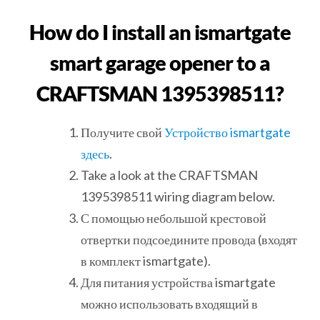
How do I install an ismartgate
smart garage opener to a
CRAFTSMAN 1395398511?
Получите свой
Устройство ismartgate
здесь
.
Take a look at the CRAFTSMAN
1395398511 wiring diagram below.
С помощью небольшой крестовой
отвертки подсоедините провода (входят
в комплект ismartgate).
Для питания устройства ismartgate
можно использовать входящий в