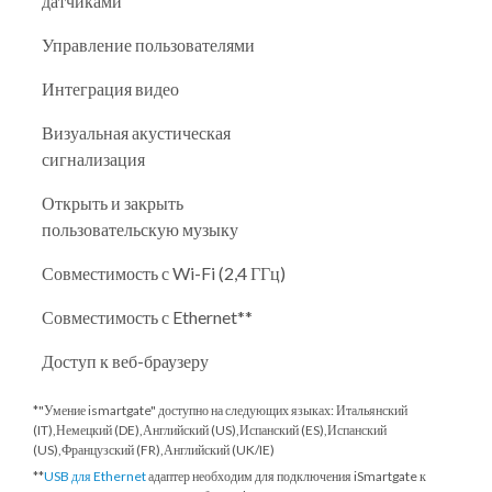
датчиками
Управление пользователями
Интеграция видео
Визуальная акустическая
сигнализация
Открыть и закрыть
пользовательскую музыку
Совместимость с Wi-Fi (2,4 ГГц)
Совместимость с Ethernet**
Доступ к веб-браузеру
*"Умение ismartgate" доступно на следующих языках: Итальянский
(IT),Немецкий (DE),Английский (US),Испанский (ES),Испанский
(US),Французский (FR),Английский (UK/IE)
**
USB для Ethernet
адаптер необходим для подключения iSmartgate к