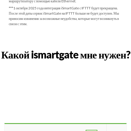
маршрутизатору с помощью кабеля Ethernet.
***
1 октября 2025 года
интеграция iSmartGate с IFTTT будет прекращена.
После этой даты сервис iSmartGate на IFTTT больше не будет доступен. Мы
приносим извинения за возможные неудобства, которые могут возникнуть в
связи с этим.
Какой ismartgate мне нужен?