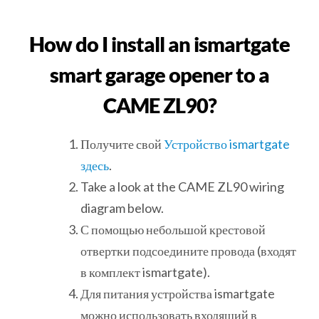
How do I install an ismartgate
smart garage opener to a
CAME ZL90?
Получите свой
Устройство ismartgate
здесь
.
Take a look at the CAME ZL90 wiring
diagram below.
С помощью небольшой крестовой
отвертки подсоедините провода (входят
в комплект ismartgate).
Для питания устройства ismartgate
можно использовать входящий в