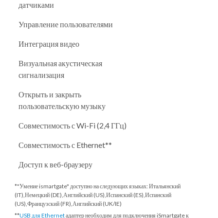
датчиками
Управление пользователями
Интеграция видео
Визуальная акустическая
сигнализация
Открыть и закрыть
пользовательскую музыку
Совместимость с Wi-Fi (2,4 ГГц)
Совместимость с Ethernet**
Доступ к веб-браузеру
*"Умение ismartgate" доступно на следующих языках: Итальянский
(IT),Немецкий (DE),Английский (US),Испанский (ES),Испанский
(US),Французский (FR),Английский (UK/IE)
**
USB для Ethernet
адаптер необходим для подключения iSmartgate к