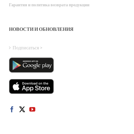
Гарантия и политика возврата продукции
Latvian
Greek
Finnish
НОВОСТИ И ОБНОВЛЕНИЯ
Hungarian
Turkish
Подписаться >
Polish
Italian
Danish
Dutch
Swedish
Norwegian
German
French