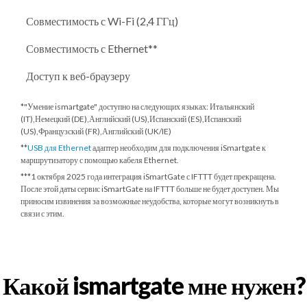
Совместимость с Wi-Fi (2,4 ГГц)
Совместимость с Ethernet**
Доступ к веб-браузеру
*"Умение ismartgate" доступно на следующих языках: Итальянский
(IT),Немецкий (DE),Английский (US),Испанский (ES),Испанский
(US),Французский (FR),Английский (UK/IE)
**
USB для Ethernet
адаптер необходим для подключения iSmartgate к
маршрутизатору с помощью кабеля Ethernet.
***
1 октября 2025 года
интеграция iSmartGate с IFTTT будет прекращена.
После этой даты сервис iSmartGate на IFTTT больше не будет доступен. Мы
приносим извинения за возможные неудобства, которые могут возникнуть в
связи с этим.
Какой ismartgate мне нужен?