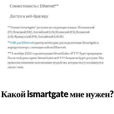
Совместимость с Ethernet**
Доступ к веб-браузеру
*"Умение ismartgate" доступно на следующих языках: Итальянский
(IT),Немецкий (DE),Английский (US),Испанский (ES),Испанский
(US),Французский (FR),Английский (UK/IE)
**
USB для Ethernet
адаптер необходим для подключения iSmartgate к
маршрутизатору с помощью кабеля Ethernet.
***
1 октября 2025 года
интеграция iSmartGate с IFTTT будет прекращена.
После этой даты сервис iSmartGate на IFTTT больше не будет доступен. Мы
приносим извинения за возможные неудобства, которые могут возникнуть в
связи с этим.
Какой ismartgate мне нужен?