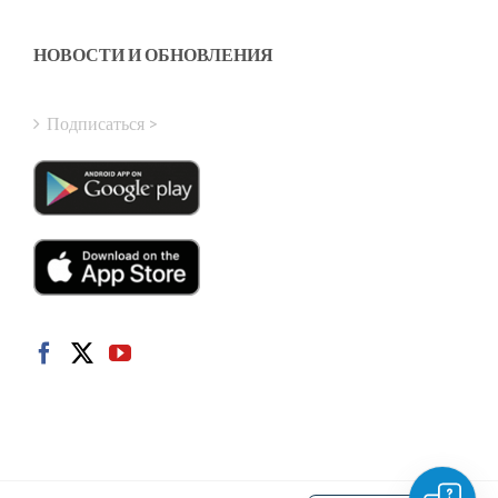
Greek
Finnish
НОВОСТИ И ОБНОВЛЕНИЯ
Hungarian
Turkish
Подписаться >
Polish
Italian
Danish
Dutch
Swedish
Norwegian
German
French
Spanish
English