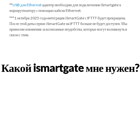
**
USB для Ethernet
адаптер необходим для подключения iSmartgate к
маршрутизатору с помощью кабеля Ethernet.
***
1 октября 2025 года
интеграция iSmartGate с IFTTT будет прекращена.
После этой даты сервис iSmartGate на IFTTT больше не будет доступен. Мы
приносим извинения за возможные неудобства, которые могут возникнуть в
связи с этим.
Какой ismartgate мне нужен?