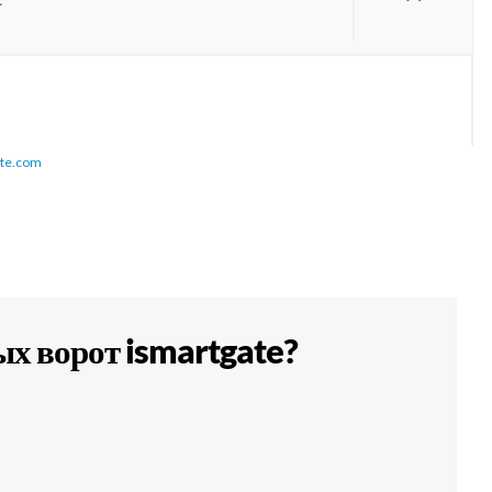
ate.com
х ворот ismartgate?