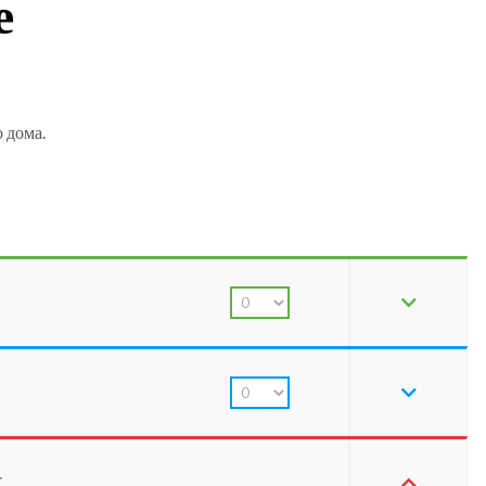
е
 дома.
: