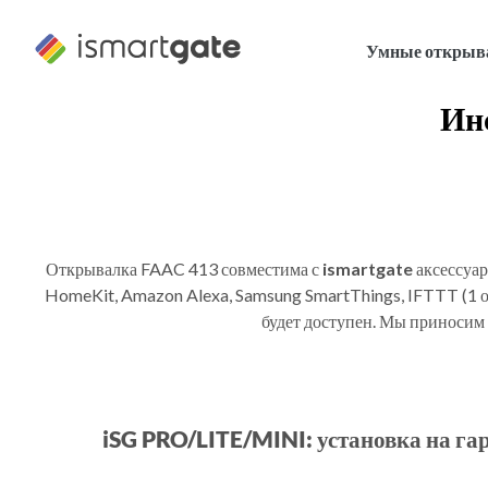
Перейти
к
Умные открыв
содержанию
Ин
Открывалка FAAC 413 совместима с
ismartgate
аксессуар
HomeKit, Amazon Alexa, Samsung SmartThings, IFTTT (1 ок
будет доступен. Мы приносим 
iSG PRO/LITE/MINI: установка на г