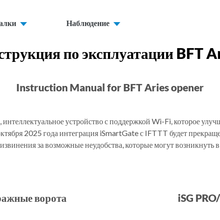
алки
Наблюдение
струкция по эксплуатации BFT Ar
Instruction Manual for BFT Aries opener
, интеллектуальное устройство с поддержкой Wi-Fi, которое улуч
тября 2025 года интеграция iSmartGate с IFTTT будет прекраще
извинения за возможные неудобства, которые могут возникнуть в 
аражные ворота
iSG PRO/