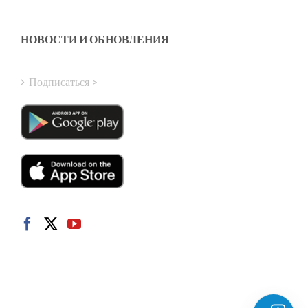
Greek
Finnish
НОВОСТИ И ОБНОВЛЕНИЯ
Hungarian
Turkish
Подписаться >
Polish
Italian
Danish
Dutch
Swedish
Norwegian
German
French
Spanish
English