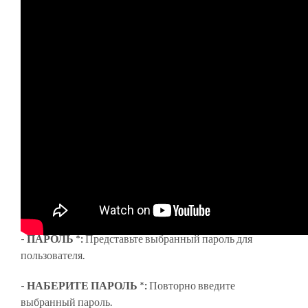
Ниже приведена форма создания пользователя.
Заполните все поля с помощью
*
знак:
-
LOGIN *:
Представьте выбранный идентификатор
пользователя.
-
КОНТАКТНОЕ ИМЯ:
Имя или псевдоним,
присвоенный пользователю.
-
ПАРОЛЬ *:
Представьте выбранный пароль для
пользователя.
-
НАБЕРИТЕ ПАРОЛЬ *:
Повторно введите
выбранный пароль.