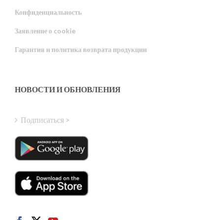
Конфиденциальность
Portuguese
Заявление о cookie
Estonian
Гарантия и политика возврата продукции
Latvian
Greek
Finnish
НОВОСТИ И ОБНОВЛЕНИЯ
Hungarian
Turkish
Подписаться >
Polish
Italian
Danish
Dutch
Swedish
Norwegian