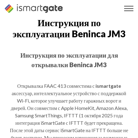
Перейти
к
содержанию
Инструкция по
эксплуатации Beninca JM3
Инструкция по эксплуатации для
открывалки Beninca JM3
Открывалка FAAC 413 совместима с
ismartgate
аксессуар, интеллектуальное устройство с поддержкой
Wi-Fi, которое улучшает работу гаражных ворот и
дверей. Он совместим с Apple HomeKit, Amazon Alexa,
Samsung SmartThings, IFTTT (1 октября 2025 года
интеграция iSmartGate с IFTTT будет прекращена.
После этой даты сервис iSmartGate на IFTTT больше не
будет доступен. Мы приносим извинения за возможные