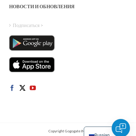
Finnish
НОВОСТИ И ОБНОВЛЕНИЯ
Hungarian
Turkish
Подписаться >
Polish
Italian
Danish
Dutch
Swedish
Norwegian
German
French
Spanish
English
Copyright Gogogate INC.
Russian