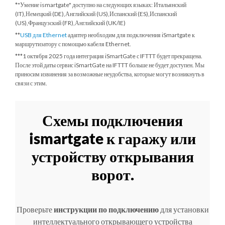
*"Умение ismartgate" доступно на следующих языках: Итальянский
(IT),Немецкий (DE),Английский (US),Испанский (ES),Испанский
(US),Французский (FR),Английский (UK/IE)
**
USB для Ethernet
адаптер необходим для подключения iSmartgate к
маршрутизатору с помощью кабеля Ethernet.
***
1 октября 2025 года
интеграция iSmartGate с IFTTT будет прекращена.
После этой даты сервис iSmartGate на IFTTT больше не будет доступен. Мы
приносим извинения за возможные неудобства, которые могут возникнуть в
связи с этим.
Схемы подключения
ismartgate к гаражу или
устройству открывания
ворот.
Проверьте
инструкции по подключению
для установки
интеллектуального открывающего устройства