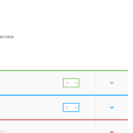
ua casa.
om: