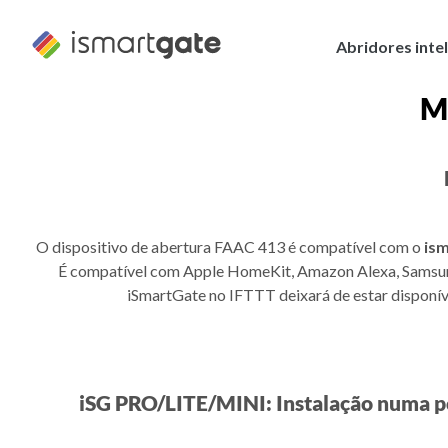
Saltar
para
Abridores inte
o
conteúdo
M
O dispositivo de abertura FAAC 413 é compatível com o
is
É compatível com Apple HomeKit, Amazon Alexa, Samsung
iSmartGate no IFTTT deixará de estar disponív
iSG PRO/LITE/MINI: Instalação numa p