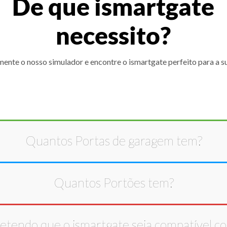
De que ismartgate
necessito?
ente o nosso simulador e encontre o ismartgate perfeito para a s
Quantos
Portas de garagem
tem?
Quantos
Portões
tem?
etendo que o ismartgate seja compatível c