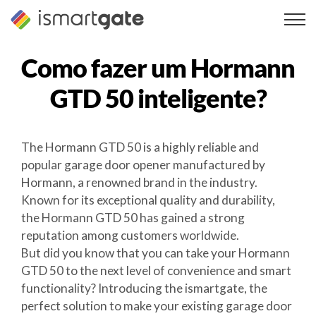
Saltar
para
o
conteúdo
Como fazer um
Hormann
GTD 50
inteligente?
The Hormann GTD 50 is a highly reliable and
popular garage door opener manufactured by
Hormann, a renowned brand in the industry.
Known for its exceptional quality and durability,
the Hormann GTD 50 has gained a strong
reputation among customers worldwide.
But did you know that you can take your Hormann
GTD 50 to the next level of convenience and smart
functionality? Introducing the ismartgate, the
perfect solution to make your existing garage door