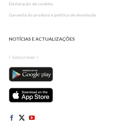
Declaração de cookies
Estonian
Garantia do produto e política de devolução
Latvian
Greek
Finnish
NOTÍCIAS E ACTUALIZAÇÕES
Hungarian
Turkish
Subscrever >
Polish
Italian
Danish
Dutch
Swedish
Norwegian
German