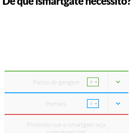
De que ismartgate necessito?
Portas de garagem
Portões
Pretendo que o ismartgate seja
compatível com: