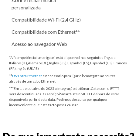
Abrir e fechar música
personalizada
Compatibilidade Wi-Fi (2,4 GHz)
Compatibilidade com Ethernet**
Acesso ao navegador Web
*A "competência ismartgate" está disponível nas seguintes línguas:
Italiano (IT),Alemão (DE),Inglês (US),Espanhol (ES),Espanhol (US),Francês
(FR),Inglês (UK/IE)
**
USB para Ethernet
é necessário para ligar o iSmartgate ao router
através de um cabo Ethernet.
***
Em 1 de outubro de 2025
a integração do iSmartGate com o IFTTT
será descontinuada. O serviço iSmartGate no IFTTT deixará de estar
disponível a partir desta data. Pedimos desculpa por qualquer
inconveniente que este facto possa causar.