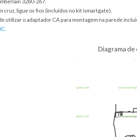
amberlain 3280-267.
ruz, ligue os fios (incluídos no kit ismartgate).
ode utilizar o adaptador CA para montagem na parede inclu
DC.
Diagrama de 