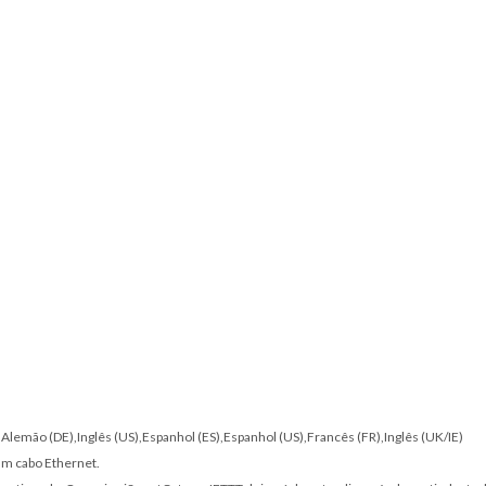
T),Alemão (DE),Inglês (US),Espanhol (ES),Espanhol (US),Francês (FR),Inglês (UK/IE)
 um cabo Ethernet.