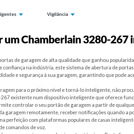
ligentes
Vigilância
r um
Chamberlain 3280-267
i
rtas de garagem de alta qualidade que ganhou popularidade
 confiança na indústria, este sistema de abertura de portas
idade e segurança à sua garagem, garantindo que pode aced
aragem para o próximo nível e torná-lo inteligente, não pro
67 existente num dispositivo inteligente que oferece func
rmite controlar o seu portão de garagem a partir de qualque
rta da garagem remotamente, receber notificações quando a p
 na perfeição com plataformas populares de casas inteligen
 de comandos de voz.