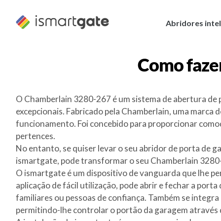
Saltar
para
Abridores inte
o
conteúdo
Como faze
O Chamberlain 3280-267 é um sistema de abertura de po
excepcionais. Fabricado pela Chamberlain, uma marca de
funcionamento. Foi concebido para proporcionar comod
pertences.
No entanto, se quiser levar o seu abridor de porta de g
ismartgate, pode transformar o seu Chamberlain 3280-2
O ismartgate é um dispositivo de vanguarda que lhe pe
aplicação de fácil utilização, pode abrir e fechar a po
familiares ou pessoas de confiança. Também se integra
permitindo-lhe controlar o portão da garagem através