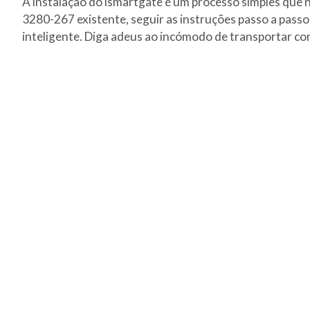
A instalação do ismartgate é um processo simples que 
3280-267 existente, seguir as instruções passo a passo
inteligente. Diga adeus ao incómodo de transportar co