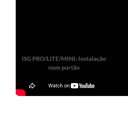
iSG PRO/LITE/MINI: Instalação
num portão