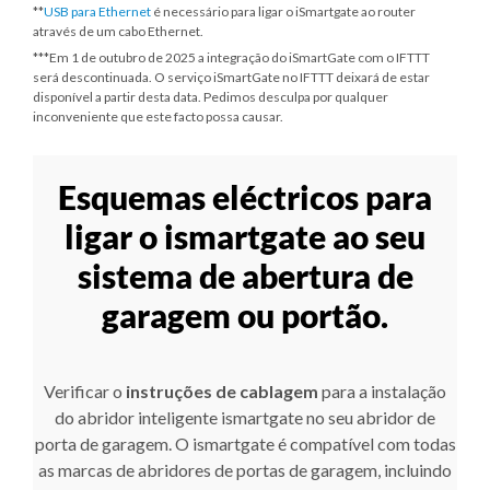
**
USB para Ethernet
é necessário para ligar o iSmartgate ao router
através de um cabo Ethernet.
***
Em 1 de outubro de 2025
a integração do iSmartGate com o IFTTT
será descontinuada. O serviço iSmartGate no IFTTT deixará de estar
disponível a partir desta data. Pedimos desculpa por qualquer
inconveniente que este facto possa causar.
Esquemas eléctricos para
ligar o ismartgate ao seu
sistema de abertura de
garagem ou portão.
Verificar o
instruções de cablagem
para a instalação
do abridor inteligente ismartgate no seu abridor de
porta de garagem. O ismartgate é compatível com todas
as marcas de abridores de portas de garagem, incluindo