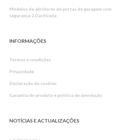
Modelos de abridores de portas de garagem com
segurança 2.0 activada
INFORMAÇÕES
Termos e condições
Privacidade
Russian
Declaração de cookies
Estonian
Garantia do produto e política de devolução
Latvian
Greek
Finnish
NOTÍCIAS E ACTUALIZAÇÕES
Hungarian
Turkish
Subscrever >