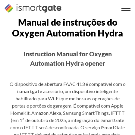
Saltar
para
o
Manual de instruções do
conteúdo
Oxygen Automation Hydra
Instruction Manual for Oxygen
Automation Hydra opener
O dispositivo de abertura FAAC 413 é compatível com o
ismartgate
acessório, um dispositivo inteligente
habilitado para Wi-Fi que melhora as operações de
portas e portões de garagem. É compatível com Apple
HomeKit, Amazon Alexa, Samsung SmartThings, IFTTT
(em 1º de outubro de 2025, a integração do iSmartGate
com o IFTTT será descontinuada. O serviço iSmartGate
no IFTTT deixará de estar disponível após esta data.