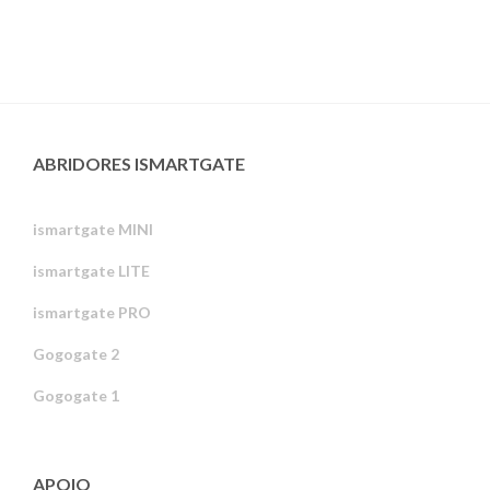
ABRIDORES ISMARTGATE
ismartgate MINI
ismartgate LITE
ismartgate PRO
Gogogate 2
Gogogate 1
APOIO