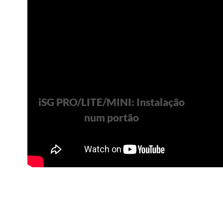
iSG PRO/LITE/MINI: Instalação
num portão