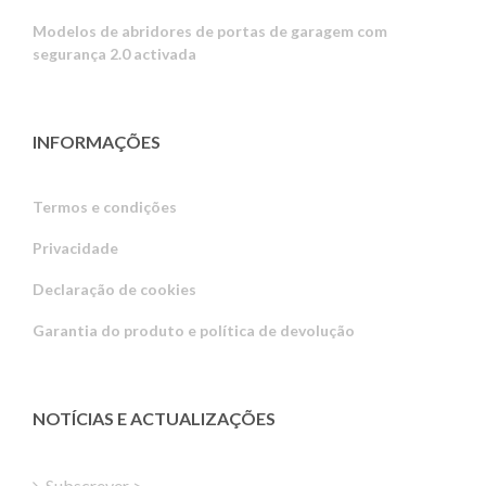
Modelos de abridores de portas de garagem com
segurança 2.0 activada
INFORMAÇÕES
Termos e condições
Privacidade
Russian
Declaração de cookies
Estonian
Garantia do produto e política de devolução
Latvian
Greek
Finnish
NOTÍCIAS E ACTUALIZAÇÕES
Hungarian
Turkish
Subscrever >