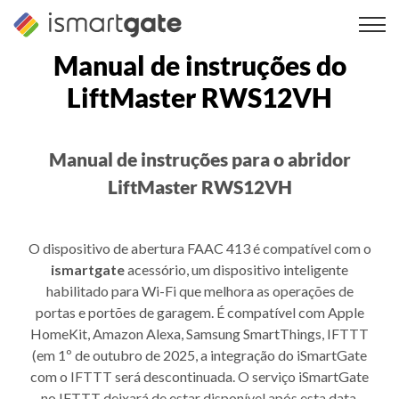
Saltar
para
o
Manual de instruções do
conteúdo
LiftMaster RWS12VH
Manual de instruções para o abridor
LiftMaster RWS12VH
O dispositivo de abertura FAAC 413 é compatível com o
ismartgate
acessório, um dispositivo inteligente
habilitado para Wi-Fi que melhora as operações de
portas e portões de garagem. É compatível com Apple
HomeKit, Amazon Alexa, Samsung SmartThings, IFTTT
(em 1º de outubro de 2025, a integração do iSmartGate
com o IFTTT será descontinuada. O serviço iSmartGate
no IFTTT deixará de estar disponível após esta data.