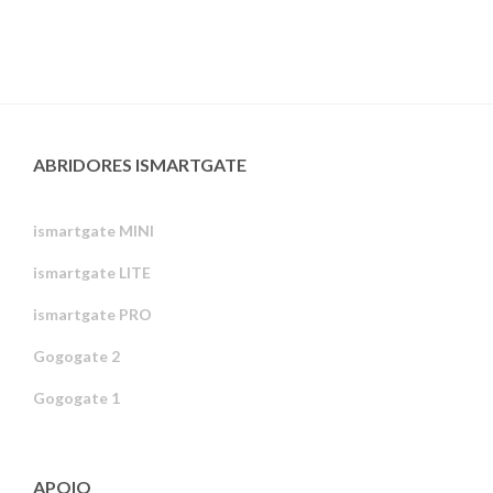
ABRIDORES ISMARTGATE
ismartgate MINI
ismartgate LITE
ismartgate PRO
Gogogate 2
Gogogate 1
APOIO