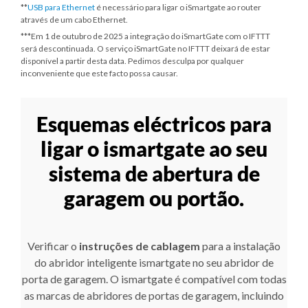
**
USB para Ethernet
é necessário para ligar o iSmartgate ao router
através de um cabo Ethernet.
***
Em 1 de outubro de 2025
a integração do iSmartGate com o IFTTT
será descontinuada. O serviço iSmartGate no IFTTT deixará de estar
disponível a partir desta data. Pedimos desculpa por qualquer
inconveniente que este facto possa causar.
Esquemas eléctricos para
ligar o ismartgate ao seu
sistema de abertura de
garagem ou portão.
Verificar o
instruções de cablagem
para a instalação
do abridor inteligente ismartgate no seu abridor de
porta de garagem. O ismartgate é compatível com todas
as marcas de abridores de portas de garagem, incluindo