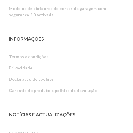
Modelos de abridores de portas de garagem com
segurança 2.0 activada
INFORMAÇÕES
Termos e condições
Privacidade
Russian
Declaração de cookies
Estonian
Garantia do produto e política de devolução
Latvian
Greek
Finnish
NOTÍCIAS E ACTUALIZAÇÕES
Hungarian
Turkish
Subscrever >