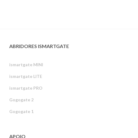
ABRIDORES ISMARTGATE
ismartgate MINI
ismartgate LITE
ismartgate PRO
Gogogate 2
Gogogate 1
APOIO