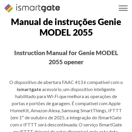
Saltar
para
o
Manual de instruções Genie
conteúdo
MODEL 2055
Instruction Manual for Genie MODEL
2055 opener
O dispositivo de abertura FAAC 413 é compatível com o
ismartgate
acessório, um dispositivo inteligente
habilitado para Wi-Fi que melhora as operações de
portas e portões de garagem. É compatível com Apple
HomeKit, Amazon Alexa, Samsung SmartThings, IFTTT
(em 1º de outubro de 2025, a integração do iSmartGate
com o IFTTT será descontinuada. O serviço iSmartGate
no IFTTT deixará de estar disponível após esta data.