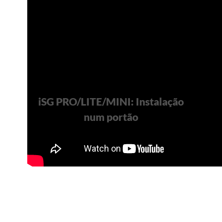
iSG PRO/LITE/MINI: Instalação
num portão