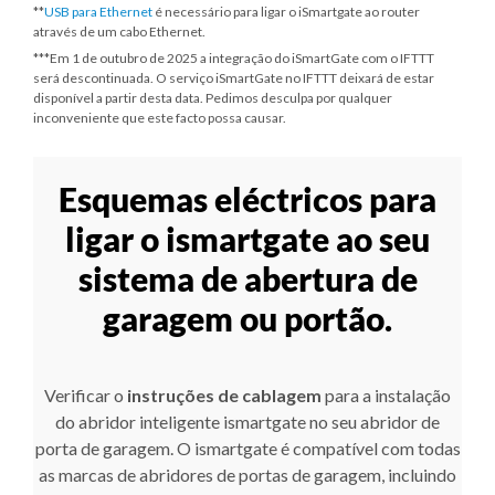
**
USB para Ethernet
é necessário para ligar o iSmartgate ao router
através de um cabo Ethernet.
***
Em 1 de outubro de 2025
a integração do iSmartGate com o IFTTT
será descontinuada. O serviço iSmartGate no IFTTT deixará de estar
disponível a partir desta data. Pedimos desculpa por qualquer
inconveniente que este facto possa causar.
Esquemas eléctricos para
ligar o ismartgate ao seu
sistema de abertura de
garagem ou portão.
Verificar o
instruções de cablagem
para a instalação
do abridor inteligente ismartgate no seu abridor de
porta de garagem. O ismartgate é compatível com todas
as marcas de abridores de portas de garagem, incluindo