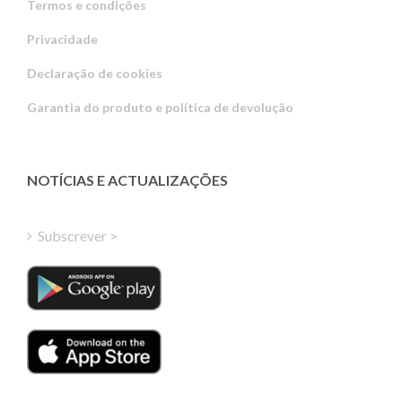
Termos e condições
Privacidade
Russian
Declaração de cookies
Estonian
Garantia do produto e política de devolução
Latvian
Greek
Finnish
NOTÍCIAS E ACTUALIZAÇÕES
Hungarian
Turkish
Subscrever >
Polish
Italian
Danish
Dutch
Swedish