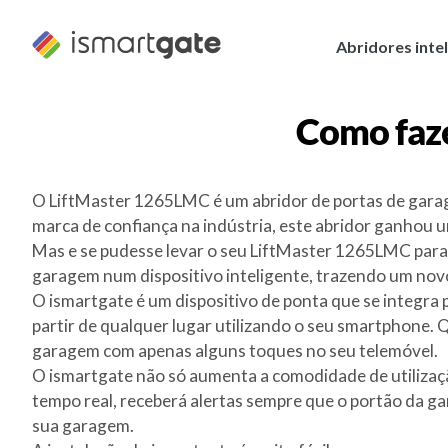
Saltar
para
Abridores inte
o
conteúdo
Como faz
O LiftMaster 1265LMC é um abridor de portas de garage
marca de confiança na indústria, este abridor ganhou uma
Mas e se pudesse levar o seu LiftMaster 1265LMC para 
garagem num dispositivo inteligente, trazendo um novo n
O ismartgate é um dispositivo de ponta que se integra
partir de qualquer lugar utilizando o seu smartphone. Q
garagem com apenas alguns toques no seu telemóvel.
O ismartgate não só aumenta a comodidade de utilizaç
tempo real, receberá alertas sempre que o portão da ga
sua garagem.