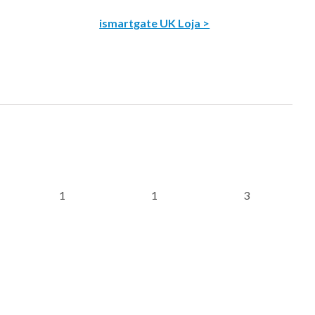
ismartgate UK Loja >
1
1
3