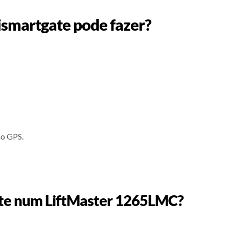
ismartgate pode fazer?
ão GPS.
ate num LiftMaster 1265LMC?