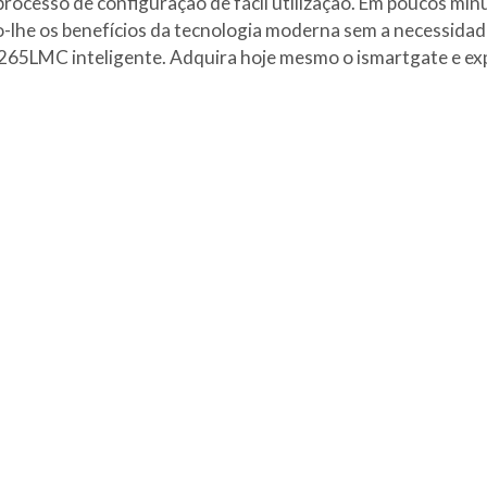
u processo de configuração de fácil utilização. Em poucos m
lhe os benefícios da tecnologia moderna sem a necessidade
1265LMC inteligente. Adquira hoje mesmo o ismartgate e ex