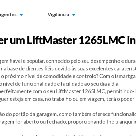
ligentes
Vigilância
er um
LiftMaster 1265LMC
in
m fiável e popular, conhecido pelo seu desempenho e durabi
 base de clientes fiéis devido às suas excelentes carateríst
o próximo nível de comodidade e controlo? Com o ismartgat
ível de funcionalidade e facilidade ao seu dia a dia.
 perfeitamente com o seu LiftMaster 1265LMC, permitindo-l
uer esteja em casa, no trabalho ou em viagem, terá o poder d
ão do portão da garagem, como também oferece funcionalid
ragem for aberto ou fechado, proporcionando-lhe tranquilid