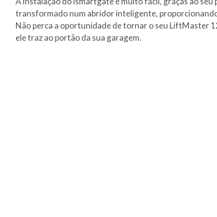
A instalação do ismartgate é muito fácil, graças ao se
transformado num abridor inteligente, proporcionando-
Não perca a oportunidade de tornar o seu LiftMaster 
ele traz ao portão da sua garagem.