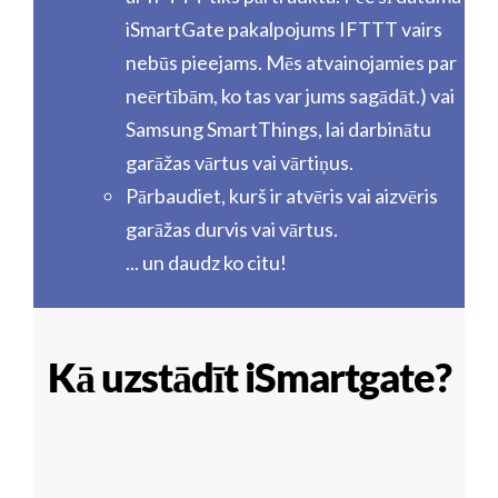
iSmartGate pakalpojums IFTTT vairs
nebūs pieejams. Mēs atvainojamies par
neērtībām, ko tas var jums sagādāt.) vai
Samsung SmartThings, lai darbinātu
garāžas vārtus vai vārtiņus.
Pārbaudiet, kurš ir atvēris vai aizvēris
garāžas durvis vai vārtus.
... un daudz ko citu!
Kā uzstādīt iSmartgate?