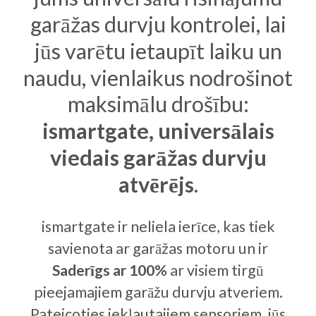
garāžas durvju kontrolei, lai
jūs varētu ietaupīt laiku un
naudu, vienlaikus nodrošinot
maksimālu drošību:
ismartgate, universālais
viedais garāžas durvju
atvērējs
.
ismartgate ir neliela ierīce, kas tiek
savienota ar garāžas motoru un ir
Saderīgs ar 100%
ar visiem tirgū
pieejamajiem garāžu durvju atveriem.
Pateicoties iekļautajiem sensoriem, jūs