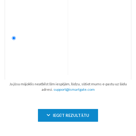
Ja jūsu mājoklis neatbilst šīm iespējām, lūdzu, sūtiet mums e-pastu uz šādu
adresi.
support@ismartgate.com
IEGŪT REZULTĀTU