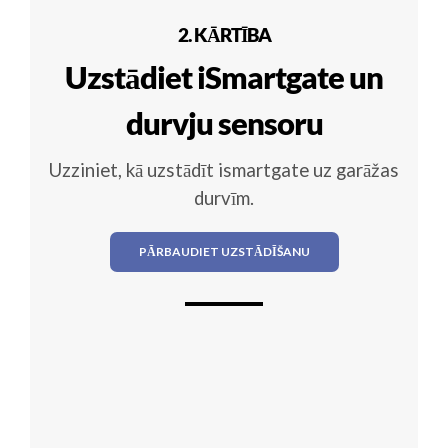
2. KĀRTĪBA
Uzstādiet iSmartgate un
durvju sensoru
Uzziniet, kā uzstādīt ismartgate uz garāžas
durvīm.
PĀRBAUDIET UZSTĀDĪŠANU