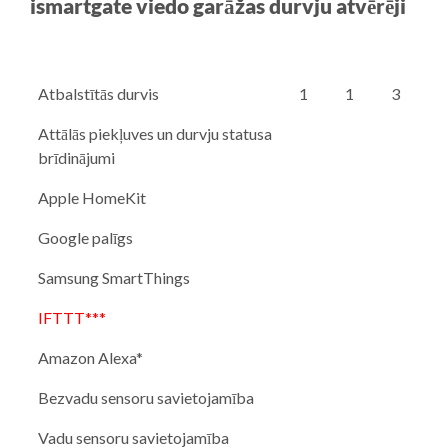
ismartgate viedo garāžas durvju atvērēji
Atbalstītās durvis
1
1
3
Attālās piekļuves un durvju statusa
brīdinājumi
Apple HomeKit
Google palīgs
Samsung SmartThings
IFTTT***
Amazon Alexa*
Bezvadu sensoru savietojamība
Vadu sensoru savietojamība