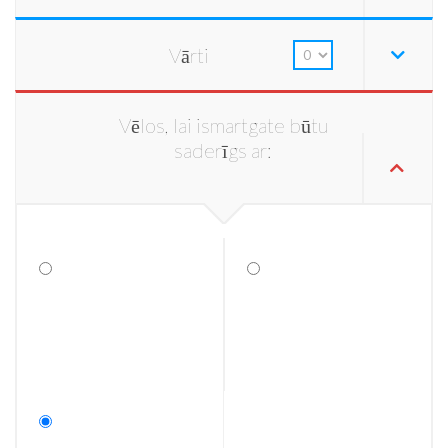
Vārti
Vēlos, lai ismartgate būtu
saderīgs ar: