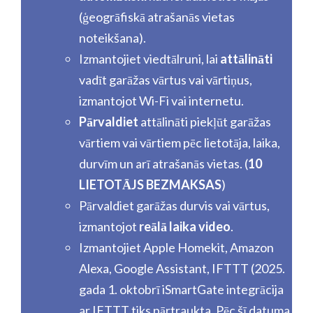
(ģeogrāfiskā atrašanās vietas
noteikšana).
Izmantojiet viedtālruni, lai
attālināti
vadīt garāžas vārtus vai vārtiņus,
izmantojot Wi-Fi vai internetu.
Pārvaldiet
attālināti piekļūt garāžas
vārtiem vai vārtiem pēc lietotāja, laika,
durvīm un arī atrašanās vietas. (
10
LIETOTĀJS BEZMAKSAS
)
Pārvaldiet garāžas durvis vai vārtus,
izmantojot
reālā laika video
.
Izmantojiet Apple Homekit, Amazon
Alexa, Google Assistant, IFTTT (2025.
gada 1. oktobrī iSmartGate integrācija
ar IFTTT tiks pārtraukta. Pēc šī datuma