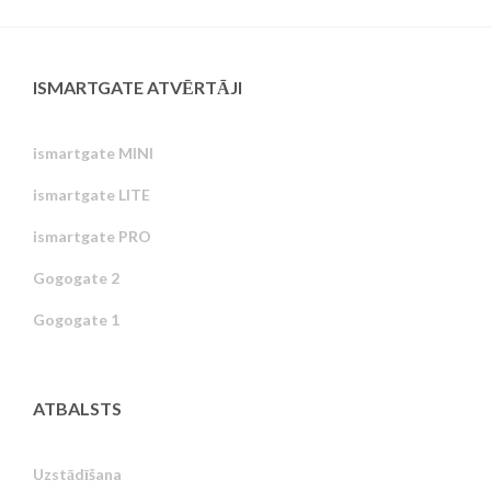
ISMARTGATE ATVĒRTĀJI
ismartgate MINI
ismartgate LITE
ismartgate PRO
Gogogate 2
Gogogate 1
ATBALSTS
Uzstādīšana