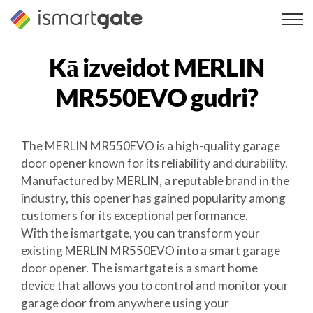
Pāriet
uz
saturu
Kā izveidot
MERLIN
MR550EVO
gudri?
The MERLIN MR550EVO is a high-quality garage
door opener known for its reliability and durability.
Manufactured by MERLIN, a reputable brand in the
industry, this opener has gained popularity among
customers for its exceptional performance.
With the ismartgate, you can transform your
existing MERLIN MR550EVO into a smart garage
door opener. The ismartgate is a smart home
device that allows you to control and monitor your
garage door from anywhere using your