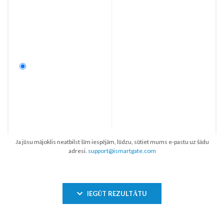
Ja jūsu mājoklis neatbilst šīm iespējām, lūdzu, sūtiet mums e-pastu uz šādu
adresi.
support@ismartgate.com
IEGŪT REZULTĀTU