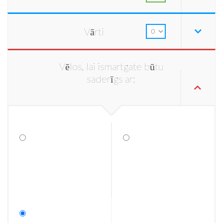
Vārti
Vēlos, lai ismartgate būtu
saderīgs ar: