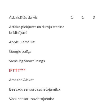
Atbalstītās durvis
1
1
3
Attālās piekļuves un durvju statusa
brīdinājumi
Apple HomeKit
Google palīgs
Samsung SmartThings
IFTTT***
Amazon Alexa*
Bezvadu sensoru savietojamība
Vadu sensoru savietojamība