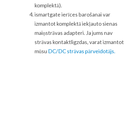
komplektā).
ismartgate ierīces barošanai var
izmantot komplektā iekļauto sienas
maiņstrāvas adapteri. Ja jums nav
strāvas kontaktligzdas, varat izmantot
mūsu
DC/DC strāvas pārveidotājs.