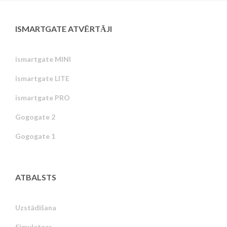
ISMARTGATE ATVĒRTĀJI
ismartgate MINI
ismartgate LITE
ismartgate PRO
Gogogate 2
Gogogate 1
ATBALSTS
Uzstādīšana
Simulators