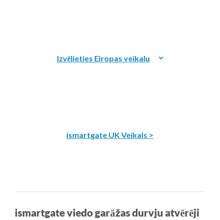
ismartgate UK Veikals >
ismartgate viedo garāžas durvju atvērēji