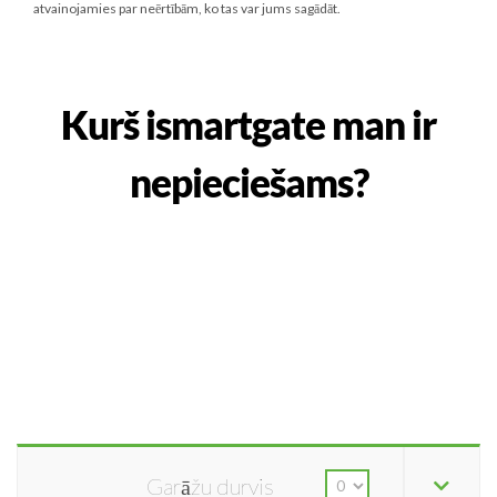
atvainojamies par neērtībām, ko tas var jums sagādāt.
Kurš ismartgate man ir
nepieciešams?
Garāžu durvis