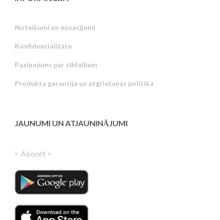
Noteikumi un nosacījumi
Konfidencialitāte
Russian
Paziņojums par sīkfailiem
Portuguese
Produkta garantija un atgriešanas politika
Estonian
Greek
Finnish
JAUNUMI UN ATJAUNINĀJUMI
Hungarian
Turkish
Abonēt >
Polish
Italian
Danish
Dutch