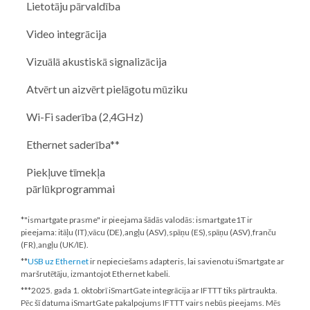
Lietotāju pārvaldība
Video integrācija
Vizuālā akustiskā signalizācija
Atvērt un aizvērt pielāgotu mūziku
Wi-Fi saderība (2,4GHz)
Ethernet saderība**
Piekļuve tīmekļa
pārlūkprogrammai
*"ismartgate prasme" ir pieejama šādās valodās: ismartgate1T ir
pieejama: itāļu (IT),vācu (DE),angļu (ASV),spāņu (ES),spāņu (ASV),franču
(FR),angļu (UK/IE).
**
USB uz Ethernet
ir nepieciešams adapteris, lai savienotu iSmartgate ar
maršrutētāju, izmantojot Ethernet kabeli.
***
2025. gada 1. oktobrī
iSmartGate integrācija ar IFTTT tiks pārtraukta.
Pēc šī datuma iSmartGate pakalpojums IFTTT vairs nebūs pieejams. Mēs