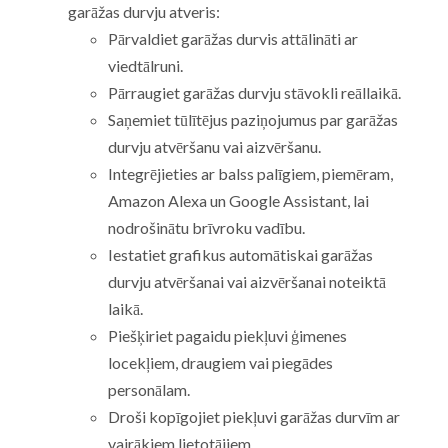
garāžas durvju atveris:
Pārvaldiet garāžas durvis attālināti ar
viedtālruni.
Pārraugiet garāžas durvju stāvokli reāllaikā.
Saņemiet tūlītējus paziņojumus par garāžas
durvju atvēršanu vai aizvēršanu.
Integrējieties ar balss palīgiem, piemēram,
Amazon Alexa un Google Assistant, lai
nodrošinātu brīvroku vadību.
Iestatiet grafikus automātiskai garāžas
durvju atvēršanai vai aizvēršanai noteiktā
laikā.
Piešķiriet pagaidu piekļuvi ģimenes
locekļiem, draugiem vai piegādes
personālam.
Droši kopīgojiet piekļuvi garāžas durvīm ar
vairākiem lietotājiem.