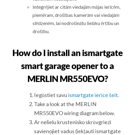
Integrējiet ar citām viedajām mājas ierīcēm,
piemēram, drošības kamerām vai viedajām
slēdzenēm, lai nodrošinātu lielāku ērtību un
drošību.
How do I install an ismartgate
smart garage opener to a
MERLIN MR550EVO?
Iegūstiet savu
ismartgate ierīce šeit
.
Take a look at the MERLIN
MR550EVO wiring diagram below.
Ar nelielu krustenisko skrūvgriezi
savienojiet vadus (iekļauti ismartgate