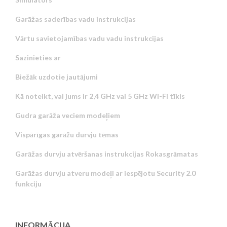
Garāžas saderības vadu instrukcijas
Vārtu savietojamības vadu vadu instrukcijas
Sazinieties ar
Biežāk uzdotie jautājumi
Kā noteikt, vai jums ir 2,4 GHz vai 5 GHz Wi-Fi tīkls
Gudra garāža veciem modeļiem
Vispārīgas garāžu durvju tēmas
Garāžas durvju atvēršanas instrukcijas Rokasgrāmatas
Garāžas durvju atveru modeļi ar iespējotu Security 2.0
funkciju
INFORMĀCIJA